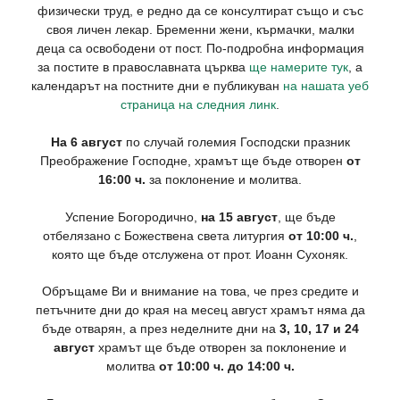
физически труд, е редно да се консултират също и със
своя личен лекар. Бременни жени, кърмачки, малки
деца са освободени от пост. По-подробна информация
за постите в православната църква
ще намерите тук
, а
календарът на постните дни е публикуван
на нашата уеб
страница на следния линк
.
На 6 август
по случай големия Господски празник
Преображение Господне, храмът ще бъде отворен
от
16:00 ч.
за поклонение и молитва.
Успение Богородично,
на 15 август
, ще бъде
отбелязано с Божествена света литургия
от 10:00 ч.
,
която ще бъде отслужена от прот. Иоанн Сухоняк.
Обръщаме Ви и внимание на това, че през средите и
петъчните дни до края на месец август храмът няма да
бъде отварян, а през неделните дни на
3, 10, 17 и 24
август
храмът ще бъде отворен за поклонение и
молитва
от 10:00 ч. до 14:00 ч.