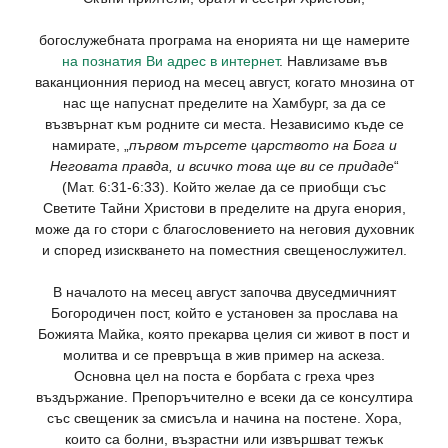
богослужебната програма на енорията ни ще намерите
на познатия Ви адрес в интернет
. Навлизаме във
ваканционния период на месец август, когато мнозина от
нас ще напуснат пределите на Хамбург, за да се
възвърнат към родните си места. Независимо къде се
намирате, „
първом търсете царството на Бога и
Неговата правда, и всичко това ще ви се придаде
“
(Мат. 6:31-6:33). Който желае да се приобщи със
Светите Тайни Христови в пределите на друга енория,
може да го стори с благословението на неговия духовник
и според изискването на поместния свещенослужител.
В началото на месец август започва двуседмичният
Богородичен пост, който е установен за прослава на
Божията Майка, която прекарва целия си живот в пост и
молитва и се превръща в жив пример на аскеза.
Основна цел на поста е борбата с греха чрез
въздържание. Препоръчително е всеки да се консултира
със свещеник за смисъла и начина на постене. Хора,
които са болни, възрастни или извършват тежък