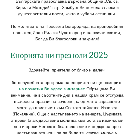
Българската православна църковна община „Св. св.
Кирил и Методий“ в гр. Хамбург Ви пожелава леки и
душеспасителни пости, както и хубави летни дни.
По молитвите на Пресвета Богородица, на преподобния
наш отец Иоан Рилски Чудотворец и на всички светии,
Бог да Ви благослови и закриля!
Енорията ни през юли 2025
Здравейте, приятели от близо и далеч,
богослужебната програма на енорията ни ще намерите
на познатия Ви адрес в интернет
. Обръщаме Ви
внимание, че в съботните дни в нашия храм се отслужва
възкресно-празнична вечерня, след която вярващите
могат да пристъпят към Светото тайнство Изповед
(Покаяние). Още с настъпването на вечерта, Църквата
отправя благодарствена молитва към Бога за изминалия
ден и проси Неговото благословение и подкрепа през
настъпващата нощ, за да бъде тя „
свята, мирна и