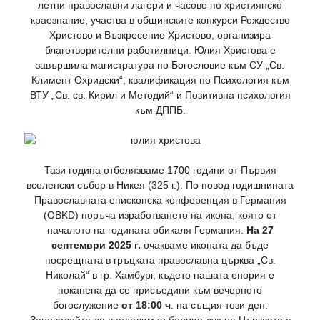
летни православни лагери и часове по християнско
краезнание, участва в общинските конкурси Рождество
Христово и Възкресение Христово, организира
благотворителни работилници. Юлия Христова е
завършила магистратура по Богословие към СУ „Св.
Климент Охридски“, квалификация по Психология към
ВТУ „Св. св. Кирил и Методий“ и Позитивна психология
към ДППБ.
Тази година отбелязваме 1700 години от Първия
вселенски събор в Никея (325 г.). По повод годишнината
Православната епископска конференция в Германия
(OBKD) поръча изработването на икона, която от
началото на годината обикаля Германия.
На 27
септември 2025 г.
очакваме иконата да бъде
посрещната в гръцката православна църква „Св.
Николай“ в гр. Хамбург, където нашата енория е
поканена да се присъедини към вечерното
богослужение
от 18:00 ч
. на същия този ден.
Заповядайте да споделим съборния дух на Църквата с