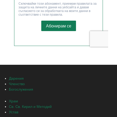
Дарения
Членство
Богослужения
Храм
Св. Св. Кирил и Методий
Устав