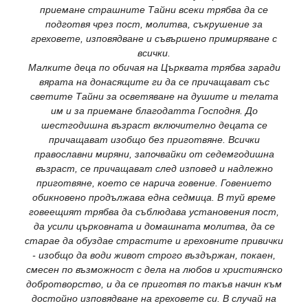
приемане страшните Тайни всеки трябва да се
подготвя чрез пост, молитва, съкрушение за
греховете, изповядване и съвършено примиряване с
всички.
Малките деца по обичая на Църквата трябва заради
вярата на донасящите ги да се причащават със
светите Тайни за осветяване на душите и телата
им и за приемане благодатта Господня. До
шестгодишна възраст включително децата се
причащават изобщо без приготвяне. Всички
православни миряни, започвайки от седемгодишна
възраст, се причащават след изповед и надлежно
приготвяне, което се нарича говение. Говението
обикновено продължава една седмица. В туй време
говеещият трябва да съблюдава установения пост,
да усили църковната и домашната молитва, да се
старае да обуздае страстите и греховните привички
- изобщо да води живот строго въздържан, покаен,
смесен по възможност с дела на любов и християнско
добротворство, и да се приготвя по такъв начин към
достойно изповядване на греховете си. В случай на