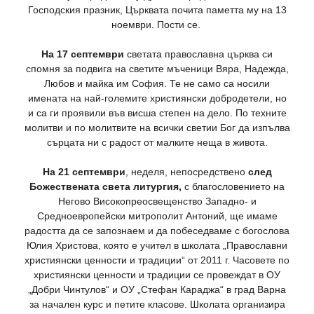
Господския празник, Църквата почита паметта му на 13
ноември. Пости се.
На 17 септември
светата православна църква си
спомня за подвига на светите мъченици Вяра, Надежда,
Любов и майка им София. Те не само са носили
имената на най-големите християнски добродетели, но
и са ги проявили във висша степен на дело. По техните
молитви и по молитвите на всички светии Бог да изпълва
сърцата ни с радост от малките неща в живота.
На 21 септември
, неделя, непосредствено
след
Божествената света литургия,
с благословението на
Негово Високопреосвещенство Западно- и
Средноевропейски митрополит Антоний, ще имаме
радостта да се запознаем и да побеседваме с богослова
Юлия Христова, която е учител в школата „Православни
християнски ценности и традиции“ от 2011 г. Часовете по
християнски ценности и традиции се провеждат в ОУ
„Добри Чинтулов“ и ОУ „Стефан Караджа“ в град Варна
за начален курс и петите класове. Школата организира