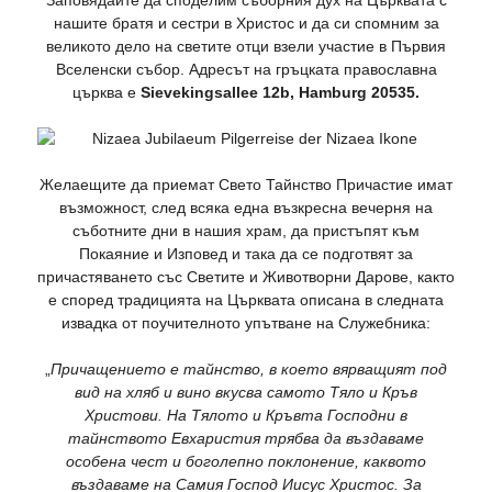
нашите братя и сестри в Христос и да си спомним за
великото дело на светите отци взели участие в Първия
Вселенски събор. Адресът на гръцката православна
църква е
Sievekingsallee 12b
, Hamburg 20535
.
Желаещите да приемат Свето Тайнство Причастие имат
възможност, след всяка една възкресна вечерня на
съботните дни в нашия храм, да пристъпят към
Покаяние и Изповед и така да се подготвят за
причастяването със Светите и Животворни Дарове, както
е според традицията на Църквата описана в следната
извадка от поучителното упътване на Служебника:
„
Причащението е тайнство, в което вярващият под
вид на хляб и вино вкусва самото Тяло и Кръв
Христови. На Тялото и Кръвта Господни в
тайнството Евхаристия трябва да въздаваме
особена чест и боголепно поклонение, каквото
въздаваме на Самия Господ Иисус Христос. За