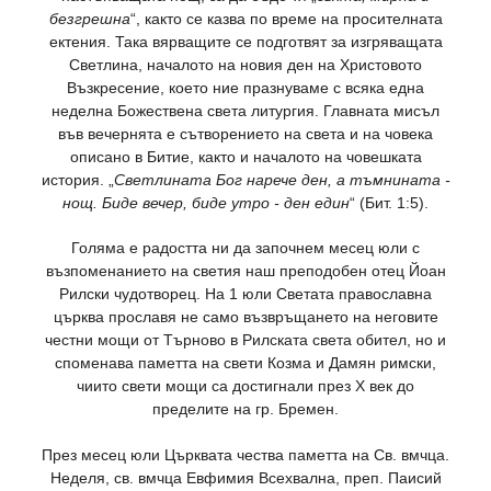
безгрешна
“, както се казва по време на просителната
ектения. Така вярващите се подготвят за изгряващата
Светлина, началото на новия ден на Христовото
Възкресение, което ние празнуваме с всяка една
неделна Божествена света литургия. Главната мисъл
във вечернята е сътворението на света и на човека
описано в Битие, както и началото на човешката
история. „
Светлината Бог нарече ден, а тъмнината -
нощ. Биде вечер, биде утро - ден един
“ (Бит. 1:5).
Голяма е радостта ни да започнем месец юли с
възпоменанието на светия наш преподобен отец Йоан
Рилски чудотворец. На 1 юли Светата православна
църква прославя не само възвръщането на неговите
честни мощи от Търново в Рилската света обител, но и
споменава паметта на свети Козма и Дамян римски,
чиито свети мощи са достигнали през X век до
пределите на гр. Бремен.
През месец юли Църквата чества паметта на Св. вмчца.
Неделя, св. вмчца Евфимия Всехвална, преп. Паисий