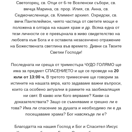
Светогорец, св. Отци от 6-те Вселенски събори, св.
вмчца Марина, св. прор. Илия, св. Анна, св.
Седмочисленици, св. Климент архиеп. Охридски, св.
вмчк Пантелеймон, чиято частица от светите мощи е
положена в олтара на нашия храм и др. Всяка една от
тези личности се е превърнала в живо свидетелство на
любовта към Бога и е оставила незасенчено отражение
на Божествената светлина във времето. Дивни са Твоите
Светии Господи!
Последната ни среща от триместъра ЧУДО ГОЛЯМО ще
има за предмет СПАСЕНИЕТО и ще се проведе на
20
юли от 13:00 ч.
В третото тримесечие ще говорим за
истините на нашата вяра, като задаваме важни въпроси,
които са особено актуални в рамките на заобикалящия
ни свят. В какво или Кого вярваме? Какви са
доказателствата? Защо се съмняваме и грешно ли е
това? Има ли спасение за душата и необходимо ли е да
посещаваме храма? Бог навсякъде ли е?
Благодатта на нашия Господ и Бог и Спасител Иисус