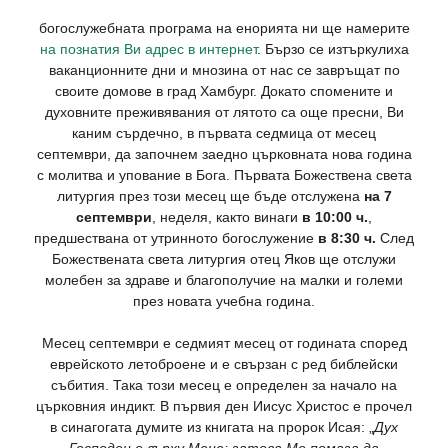
богослужебната програма на енорията ни ще намерите
на познатия Ви адрес в интернет
. Бързо се изтъркулиха
ваканционните дни и мнозина от нас се завръщат по
своите домове в град Хамбург. Докато спомените и
духовните преживявания от лятото са още пресни, Ви
каним сърдечно, в първата седмица от месец
септември, да започнем заедно църковната нова година
с молитва и упование в Бога. Първата Божествена света
литургия през този месец ще бъде отслужена
на 7
септември
, неделя, както винаги
в 10:00 ч.
,
предшествана от утринното богослужение
в 8:30 ч.
След
Божествената света литургия отец Яков ще отслужи
молебен за здраве и благополучие на малки и големи
през новата учебна година.
Месец септември е седмият месец от годината според
еврейското летоброене и е свързан с ред библейски
събития. Така този месец е определен за начало на
църковния индикт. В първия ден Иисус Христос е прочел
в синагогата думите из книгата на пророк Исая: „
Дух
Господен е върху Мене; затова Ме помаза да