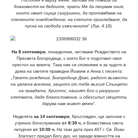
благовестя на бедните, прати Ме да лекувам ония,
които имат сърца съкрушени, да проповядвам на
пленените освобождение, на слепите прогледване, да
пусна на свобода измъчените
“ (Лук. 4:18).
На 8 септември
, понеделник, честваме Рождеството на
Пресвета Богородица, с което Бог е подготвил своя
престол на земята. Така ние си спомняме и за чудото в
дома на светите праведни Йоаким и Анна с песента:
„
Твоето рождение, Богородице Дево, радост възвести
на цялата вселена, защото от тебе възсия Слънцето
на правдата, Христос, нашият Бог и разрушил
клетвата, даде благословение, и обезсилил смъртта,
дарува нам живот вечен
“.
Неделята
на 14 септември
, Кръстовден, ще започне с
утринно богослужение
от 8:30 ч.
и Божествена света
литургия
от 10:00 ч.
На тази дата през 407 г. Св. Йоан
Златоуст предал Богу дух, но заради взжността на