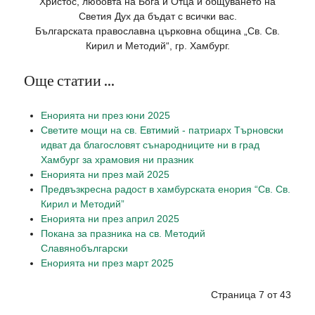
Христос, любовта на Бога и Отца и общуването на
Светия Дух да бъдат с всички вас.
Българската православна църковна община „Св. Св.
Кирил и Методий“, гр. Хамбург.
Още статии ...
Енорията ни през юни 2025
Светите мощи на св. Евтимий - патриарх Търновски
идват да благословят сънародниците ни в град
Хамбург за храмовия ни празник
Енорията ни през май 2025
Предвъзкресна радост в хамбурската енория “Св. Св.
Кирил и Методий”
Енорията ни през април 2025
Покана за празника на св. Методий
Славянобългарски
Енорията ни през март 2025
Страница 7 от 43