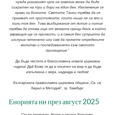
нужда указаният срок на говение може да бъде
съкратен на три и дори на един ден. Изключение се
прави за болните. Светите Таини трябва да се
приемат от християните, които нищо не са яли и
пили тоя ден. Това въздържание от ястие и питие
трябва да зпочва още от вечерта срещу деня, в който
вярващия ще се причасти, и в самия ден сутринта да
изслуша четенето или сам да прочете отредените
молитви и последованието към светото
причащение.
“
Да бъде честита и благословена новата църковна
година! Дай Боже тя да е носител на мир и да бъде
изпълнена с вяра, надежда и любов!
Българската православна църковна община „Св. св.
Кирил и Методий“, гр. Хамбург.
Енорията ни през август 2025
Скъпи приятели, братя и сестри Христови,