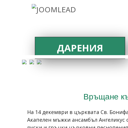
ДАРЕНИЯ
Връщане къ
На 14 декември в църквата Св. Бониф
Акапелен мъжки ансамбъл Ангеликус о
руски и гръцки църковни песнопения