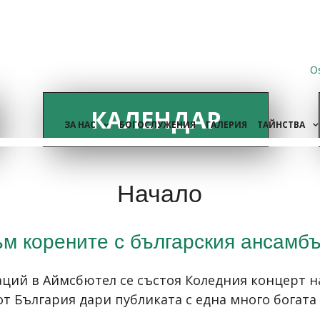
O
КАЛЕНДАР
ЗА НАС
БОГОСЛУЖЕНИЯ
ГАЛЕРИЯ
ТАЙНСТВА
Начало
м корените с българския ансамбъ
аций в Аймсбютел се състоя Коледния концерт 
т България дари публиката с една много богата
.