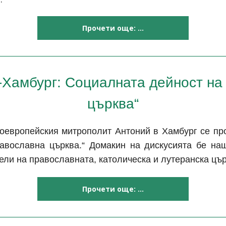
Прочети още: ...
-Хамбург: Социалната дейност на
църква“
оевропейския митрополит Антоний в Хамбург се пр
авославна църква.“ Домакин на дискусията бе на
ли на православната, католическа и лутеранска цър
Прочети още: ...