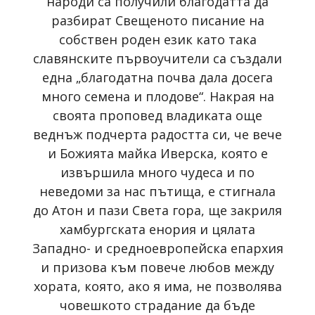
народи са получили благодатта да
разбират Свещеното писание на
собствен роден език като така
славянските първоучители са създали
една „благодатна почва дала досега
много семена и плодове“. Накрая на
своята проповед владиката още
веднъж подчерта радостта си, че вече
и Божията майка Иверска, която е
извършила много чудеса и по
неведоми за нас пътища, е стигнала
до Атон и пази Света гора, ще закриля
хамбургската енория и цялата
Западно- и средноевропейска епархия
и призова към повече любов между
хората, която, ако я има, не позволява
човешкото страдание да бъде