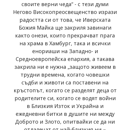
своите верни чеда“ - с тези думи
Негово Високопреосвещенство изрази
радостта си от това, че Иверската
Божия Майка ще закриля завинаги
както онези, които прекрачват прага
на храма в Хамбург, така и всички
енориаши на Западно- и
Средноевропейска епархия, а такава
закрила ни е нужна „защото живеем в
трудни времена, когато човешки
съдби и животи са поставени на
кръстопът, когато се разделят деца от
родителите си, когато се водят войни
в Близкия Изток и Украйна и
ежедневни битки в душите ни между
Доброто и Злото, опитвайки се да ни
отдалечат от най-близкия ни –