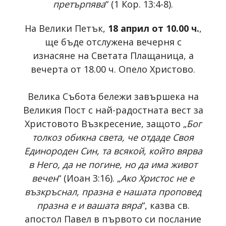
претърпява
“ (1 Кор. 13:4-8).
На Велики Петък,
18 април от 10.00 ч.
,
ще бъде отслужена вечерня с
изнасяне на Светата Плащаница, а
вечерта от 18.00 ч. Опело Христово.
Велика Събота бележи завършека на
Великия Пост с най-радостната вест за
Христовото Възкресение, защото „
Бог
толкоз обикна света, че отдаде Своя
Единороден Син, та всякой, който вярва
в Него, да не погине, но да има живот
вечен
“ (Иоан 3:16). „
Ако Христос не е
възкръснал, празна е нашата проповед
празна е и вашата вяра
“, казва св.
апостол Павел в първото си послание