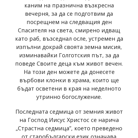
каним на празнична възкресна
вечерня, за да се подготвим да
посрещнем на следващия ден
Спасителя на света, смирено идващ
като раб, възседнал осле, устремен да
изпълни докрай своята земна мисия,
изминавайки Голготския път, за да
поведе Своите деца към живот вечен.
На този ден можете да донесете
върбови клонки в храма, които ще
бъдат осветени в края на неделното
утринно богослужение.
Последната седмица от земния живот
на Господ Иисус Христос се нарича
„Страстна седмица”, което преведено
от старобългарски език означава