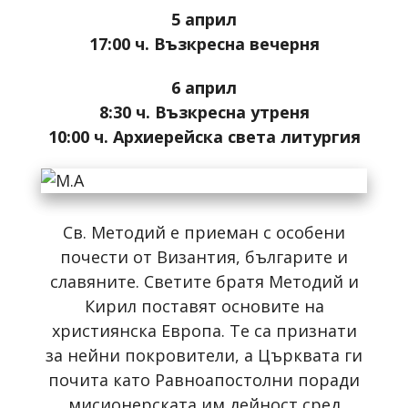
5 април
17:00 ч. Възкресна вечерня
6 април
8:30 ч. Възкресна утреня
10:00 ч. Архиерейска света литургия
Св. Методий е приеман с особени
почести от Византия, българите и
славяните. Светите братя Методий и
Кирил поставят основите на
християнска Европа. Те са признати
за нейни покровители, а Църквата ги
почита като Равноапостолни поради
мисионерската им дейност сред