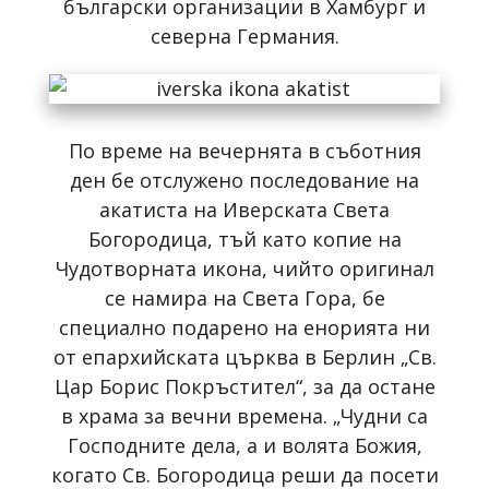
български организации в Хамбург и
северна Германия.
По време на вечернята в съботния
ден бе отслужено последование на
акатиста на Иверската Света
Богородица, тъй като копие на
Чудотворната икона, чийто оригинал
се намира на Света Гора, бе
специално подарено на енорията ни
от епархийската църква в Берлин „Св.
Цар Борис Покръстител“, за да остане
в храма за вечни времена. „Чудни са
Господните дела, а и волята Божия,
когато Св. Богородица реши да посети