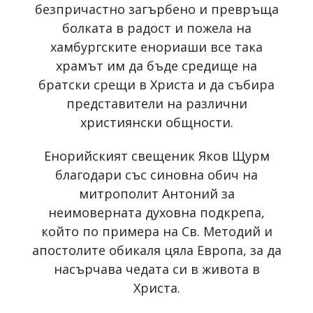
безпричастно загърбено и превръща
болката в радост и пожела на
хамбургските енориаши все така
храмът им да бъде средище на
братски срещи в Христа и да събира
представители на различни
християнски общности.
Енорийският свещеник Яков Щурм
благодари със синовна обич на
митрополит Антоний за
неимоверната духовна подкрепа,
който по примера на Св. Методий и
апостолите обикаля цяла Европа, за да
насърчава чедата си в живота в
Христа.