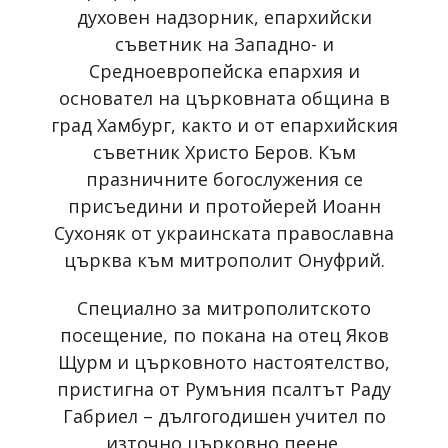
духовен надзорник, епархийски
съветник на Западно- и
Средноевропейска епархия и
основател на църковната община в
град Хамбург, както и от епархийския
съветник Христо Беров. Към
празничните богослужения се
присъедини и протойерей Иоанн
Сухоняк от украинската православна
църква към митрополит Онуфрий.
Специално за митрополитското
посещение, по покана на отец Яков
Щурм и църковното настоятелство,
пристигна от Румъния псалтът Раду
Габриел – дългогодишен учител по
източно църковно пеене.