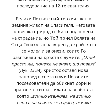
последование на 12-те евангелия.
Велики Петък е най-тежкият ден в
земния живот на Спасителя. Неговата
човешка природа е била подложена
на страдание, но Той приел Волята на
Отца Си и останал верен до край, като
се молел и за онези, които Го
разпъвали на кръста с думите: „
Отче!
прости им, понеже не знаят, що правят
“
(Лук. 23:34). Христос оставя нова
заповед в света и учи Неговите
последователи да обикнат дори и
враговете си със силата на любовта,
която „
всичко извинява, на всичко
вярва, на всичко се надява, всичко