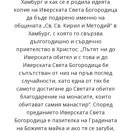
Хамбург и как се е родила идеята
копие на Иверската Света Богородица
да бъде подарено именно на
общината „Св. Св. Кирил и Методий“ в
Хамбург, с която го свързва
дългогодишно и сърдечно
приятелство в Христос: „Пътят ни до
Иверската обител и с това и до
Иверската Света Богородица бе
съпътстван от низ на пръв поглед
случайности, като една от тях бе
самото достигане до Светата обител
благодарение на монасите, които
обитават самия манастир“. Според
преданието Иверската Света
Богородица е пазителка на Градината
на Божията майка и ако тя се загуби,