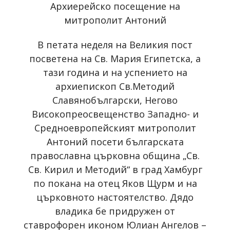
Архиерейско посещение на
митрополит Антоний
В петата неделя на Великия пост
посветена на Св. Мария Египетска, а
тази година и на успението на
архиепископ Св.Методий
Славянобългарски, Негово
Високопреосвещенство Западно- и
Средноевропейският митрополит
Антоний посети българската
православна църковна община „Св.
Св. Кирил и Методий“ в град Хамбург
по покана на отец Яков Щурм и на
църковното настоятелство. Дядо
владика бе придружен от
ставрофорен иконом Юлиан Ангелов –