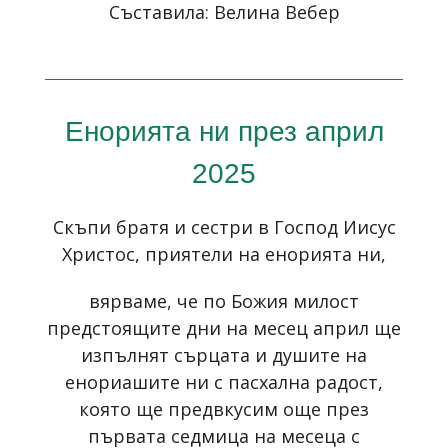
Съставила: Велина Вебер
Енорията ни през април
2025
Скъпи братя и сестри в Господ Иисус
Христос, приятели на енорията ни,
вярваме, че по Божия милост
предстоящите дни на месец април ще
изпълнят сърцата и душите на
енориашите ни с пасхална радост,
която ще предвкусим още през
първата седмица на месеца с