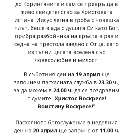
до Коринтяните и сам се превръща в
живо свидетелство за Христовата
истина. Иисус легна в гроба с човешка
плът, беше в ада с душата Си като Бог,
прибра разбойника на кръста в рая и
седна на престола заедно с Отца, като
изпълни цялата вселена със
човеколюбие и милост.
В съботния ден на
19 април
ще
започнем пасхалната служба в
23.30 ч.
,
за да можем в
24.00 ч.
да се поздравим
с думите „
Христос Воскресе!
Воистину Воскресе!
“.
Пасхалното богослужение в неделния
ден на
20 април
ще започне от
11.00 ч.