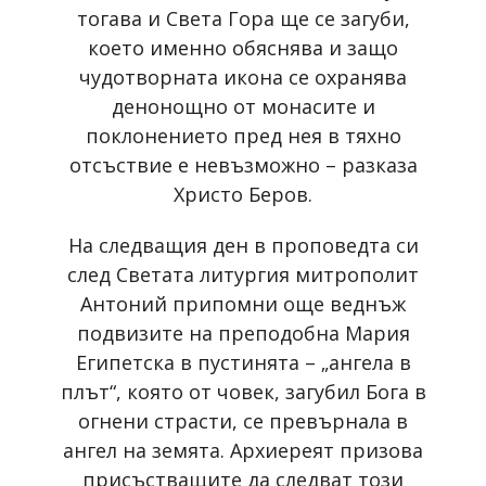
тогава и Света Гора ще се загуби,
което именно обяснява и защо
чудотворната икона се охранява
денонощно от монасите и
поклонението пред нея в тяхно
отсъствие е невъзможно – разказа
Христо Беров.
На следващия ден в проповедта си
след Светата литургия митрополит
Антоний припомни още веднъж
подвизите на преподобна Мария
Египетска в пустинята – „ангела в
плът“, която от човек, загубил Бога в
огнени страсти, се превърнала в
ангел на земята. Архиереят призова
присъстващите да следват този