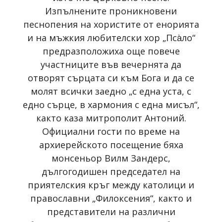
Изпълнените проникновени
песнопения на хористите от енорията
и на мъжкия любителски хор „Пса̀ло“
предразположиха още повече
участниците във вечернята да
отворят сърцата си към Бога и да се
молят всички заедно „с една уста, с
едно сърце, в хармония с една мисъл“,
както каза митрополит Антоний.
Официални гости по време на
архиерейското посещение бяха
монсеньор Вилм Зандерс,
дългогодишен председател на
приятелския кръг между католици и
православни „Филоксения“, както и
представители на различни