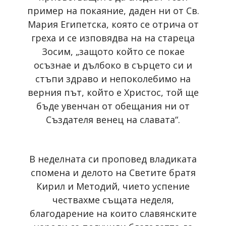
пример на покаяние, даден ни от Св.
Мария Египетска, която се отрича от
греха и се изповядва на на стареца
Зосим, „защото който се покае
осъзнае и дълбоко в сърцето си и
стъпи здраво и непоколебимо на
верния път, който е Христос, той ще
бъде увенчан от обещания ни от
Създателя венец на славата“.
В неделната си проповед владиката
спомена и делото на Светите братя
Кирил и Методий, чието успение
чествахме същата неделя,
благодарение на които славянските