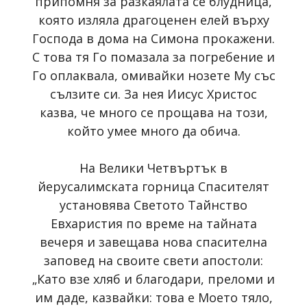
припомня за разкаялата се блудница,
която изляла драгоценен елей върху
Господа в дома на Симона прокажени.
С това тя Го помазала за погребение и
Го оплаквала, омивайки нозете Му със
сълзите си. За нея Иисус Христос
казва, че много се прощава на този,
който умее много да обича.
На Велики Четвъртък в
йерусалимската горница Спасителят
установява Светото Тайнство
Евхаристия по време на тайната
вечеря и завещава нова спасителна
заповед на своите свети апостоли:
„Като взе хляб и благодари, преломи и
им даде, казвайки: това е Моето тяло,