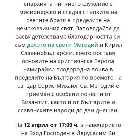
епархията ни, чието служение е
мисионерско и следва стъпките на
светите братя в пределите на
немскоезичния свят. Заповядайте да
засвидетелстваме благодарността си
към
делото на свети Методий
и Кирил
Славянобългарски, което поставя
основите на християнска Европа
намирайки плодородна почва в
пределите на България по времето на
св. цар Борис-Михаил. Св. Методий е
приеман с особени почести от
Византия, както и от българите и
славянските народи до ден днешен.
На
12 април от 17:00 ч.
в навечерието
на Вход Господен в Йерусалим Ви