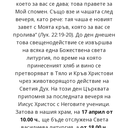
което за вас се дава; това правете за
Мой спомен. Също взе и чашата след
вечеря, като рече: тая чаша е новият
завет с Моята кръв, която за вас се
пролива“ (Лук. 22:19-20). До ден днешен
това свещенодействие се извършва
на всяка една Божествена света
литургия, по време на която
принесеният хляб и вино се
претворяват в Тяло и Кръв Христови
чрез животворящото действие на
Светия Дух. На този ден Църквата
припомня за последната вечеря на
Иисус Христос с Неговите ученици.
Затова в нашия храм, на
17 април от
10.00 ч.
, ще бъде отслужена Света
василиева литургия, а
от 18.00 ч.