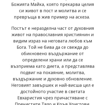
Божията Майка, която прекарва целия
си живот в пост и молитва и се
превръща в жив пример на аскеза.
Постът е неразделна част от духовния
живот на православния християнин и
видим израз на неговата любов към
Бога. Той не бива да се свежда до
обикновено въздържание от
определени храни или да се
възприема като диета, а представлява
подвиг на покаяние, молитва,
въздържание и духовно обновление.
Неговият завършек и най-висша цел е
достойното участие в светата
Евхаристия чрез причастяване с
Пречистите Тяло и Кръв Христови.