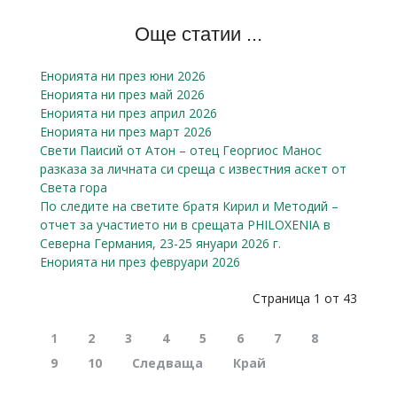
Още статии ...
Енорията ни през юни 2026
Енорията ни през май 2026
Енорията ни през април 2026
Енорията ни през март 2026
Свети Паисий от Атон – отец Георгиос Манос
разказa за личната си среща с известния аскет от
Света гора
По следите на светите братя Кирил и Методий –
отчет за участието ни в срещата PHILOXENIA в
Северна Германия, 23-25 януари 2026 г.
Енорията ни през февруари 2026
Страница 1 от 43
1
2
3
4
5
6
7
8
9
10
Следваща
Край