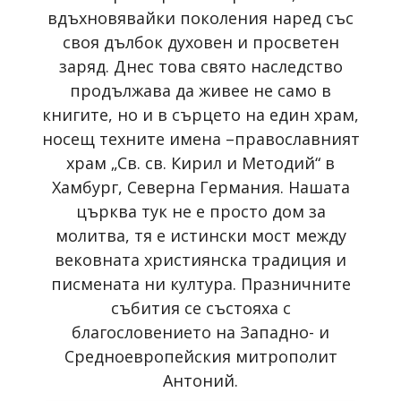
вдъхновявайки поколения наред със
своя дълбок духовен и просветен
заряд. Днес това свято наследство
продължава да живее не само в
книгите, но и в сърцето на един храм,
носещ техните имена –православният
храм „Св. св. Кирил и Методий“ в
Хамбург, Северна Германия. Нашата
църква тук не е просто дом за
молитва, тя е истински мост между
вековната християнска традиция и
писмената ни култура. Празничните
събития се състояха с
благословението на Западно- и
Средноевропейския митрополит
Антоний.