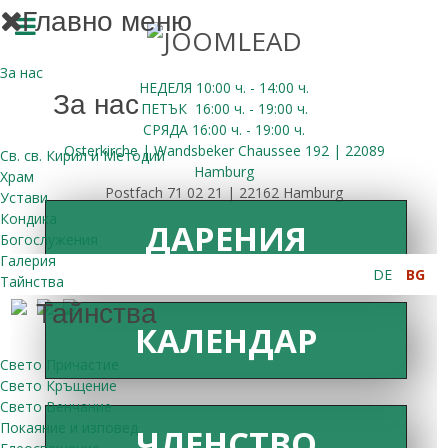
Главно меню
За нас
НЕДЕЛЯ 10:00
ч.
- 14:00 ч.
За нас
ПЕТЪК
16:00
ч.
- 19:00 ч.
СРЯДА
16:00
ч.
- 19:00 ч.
Osterkirche | Wandsbeker Chaussee 192 | 22089
Св. св. Кирил и Методий
Hamburg
Храм
Postfach 71 02 21 | 22162 Hamburg
Устави
Кондика
ДАРЕНИЯ
Богослужения
Галерия
DE
BG
Тайнства
Тайнства
КАЛЕНДАР
Свето Причастие
Свето Кръщение
Свето Венчание
Покаяние и изповед
ЧЛЕНСТВО