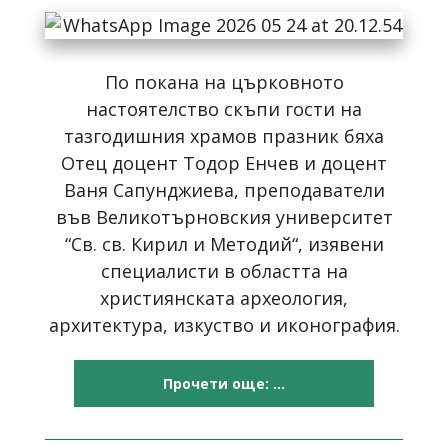
По покана на църковното
настоятелство скъпи гости на
тазгодишния храмов празник бяха
Отец доцент Тодор Енчев и доцент
Ваня Сапунджиева, преподаватели
във Великотърновския университет
“Св. св. Кирил и Методий“, изявени
специалисти в областта на
християнската археология,
архитектура, изкуство и иконография.
Прочети още: ...