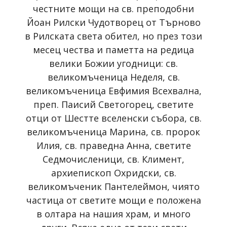
честните мощи на св. преподобни
Йоан Рилски Чудотворец от Търново
в Рилската света обител, но през този
месец чества и паметта на редица
велики Божии угодници: св.
великомъченица Неделя, св.
великомъченица Евфимия Всехвална,
преп. Паисий Светогорец, светите
отци от Шестте вселенски събора, св.
великомъченица Марина, св. пророк
Илия, св. праведна Анна, светите
Седмочисленици, св. Климент,
архиепископ Охридски, св.
великомъченик Пантелеймон, чиято
частица от светите мощи е положена
в олтара на нашия храм, и много