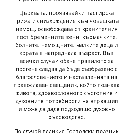
Църквата, проявявайки пастирска
грижа и снизхождение към човешката
немощ, освобождава от хранителния
пост бременните жени, кърмачките,
болните, немощните, малките деца и
хората в напреднала възраст. Във
всички случаи обаче правилото за
постене следва да бъде съобразено с
благословението и наставленията на
православен свещеник, който познава
живота, здравословното състояние и
духовните потребности на вярващия
и може да даде подходящо духовно
ръководство.
По случай великия Господски празник