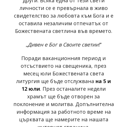
други. Всяка една от тези свети
личности се е превърнала в живо
свидетелство за любовта към Бога и е
оставила незаличим отпечатък от
Божествената светлина във времето.
„
Дивен е Бог в Своите светии!
“
Поради ваканционния период и
отсъствието на свещеника, през
месец юли Божествената света
литургия ще бъде отслужвана
на 5 и
12 юли
. През останалите недели
храмът ще бъде отворен за
поклонение и молитва. Допълнителна
информация за работното време на
църквата ще намерите на нашата
интернет страница
.