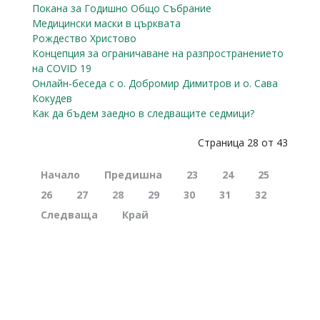
Покана за Годишно Общо Събрание
Медицински маски в църквата
Рождество Христово
Концепция за ограничаване на разпространението
на COVID 19
Онлайн-беседа с о. Добромир Димитров и о. Сава
Кокудев
Как да бъдем заедно в следващите седмици?
Страница 28 от 43
Начало
Предишна
23
24
25
26
27
28
29
30
31
32
Следваща
Край