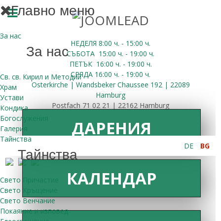
Главно меню
За нас
НЕДЕЛЯ 8:00
ч.
- 15:00 ч.
За нас
СЪБОТА
15:00
ч.
- 19:00 ч.
ПЕТЪК
16:00
ч.
- 19:00 ч.
СРЯДА
16:00
ч.
- 19:00 ч.
Св. св. Кирил и Методий
Osterkirche | Wandsbeker Chaussee 192 | 22089
Храм
Hamburg
Устави
Postfach 71 02 21 | 22162 Hamburg
Кондика
Богослужения
ДАРЕНИЯ
Галерия
Тайнства
DE
BG
Тайнства
КАЛЕНДАР
Свето Причастие
Свето Кръщение
Свето Венчание
Покаяние и изповед