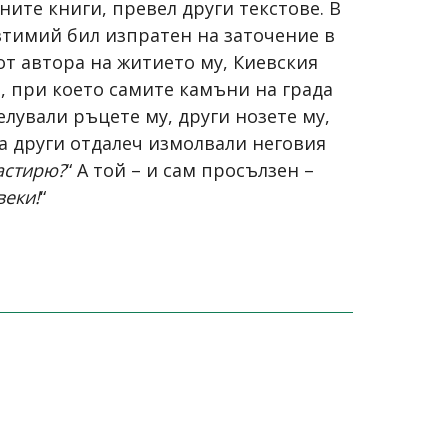
ните книги, превел други текстове. В
 Евтимий бил изпратен на заточение в
от автора на житието му, Киевския
, при което самите камъни на града
елували ръцете му, други нозете му,
 а други отдалеч измолвали неговия
астирю?
“ А той – и сам просълзен –
веки!
“