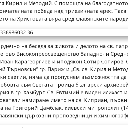
тя Кирил и Методий. С помощта на благодатнот
ончателната победа над триезичната ерес. Така
то на Христовата вяра сред славянските народи 
рдечно на беседа за живота и делото на св. пат
Негово Високопреосвещенство Западно- и Сред
Иван Карагеоргиев и иподякон Сотир Сотиров. 
 Търновски“ гр. Париж и „Св. св. Кирил и Методи
ки светии, няма да пропуснем възможността да
любовта към Светата Троица български архиере
ия в гр. Хамбург. Св. Евтимий е виден исихаст и
дователи намираме името на св. Киприан, първи
ова на Григорий Цамблак, киевски митрополит (14
лавянски църковни проповедници и химнограф