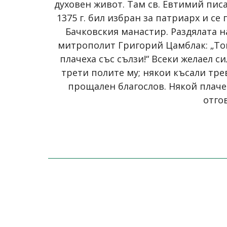
духовен живот. Там св. Евтимий писа
1375 г. бил избран за патриарх и се
Бачковския манастир. Раздялата н
митрополит Григорий Цамблак: „Той
плачеха със сълзи!“ Всеки желаел с
трети полите му; някои късали тре
прощален благослов. Някой плаче
отго