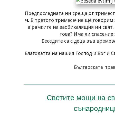
Предпоследната ни среща от тримес
ч.
В третото тримесечие ще говорим з
в рамките на заобикалящия ни свят. 
това? Има ли спасение 
Беседите са с деца във времев
Благодатта на нашия Господ и Бог и С
Българската прав
Светите мощи на св
сънародници