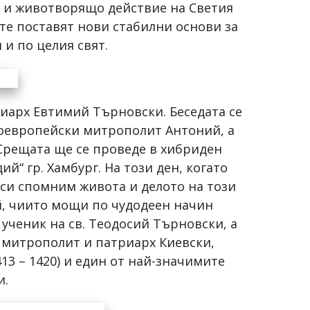
о и животворящо действие на Светия
 те поставят нови стабилни основи за
и по целия свят.
риарх Евтимий Търновски. Беседата се
ноевропейски митрополит Антоний, а
Срещата ще се проведе в хибриден
й“ гр. Хамбург. На този ден, когато
 си спомним живота и делото на този
й, чиито мощи по чудодеен начин
 ученик на св. Теодосий Търновски, а
 митрополит и патриарх Киевски,
13 – 1420) и един от най-значимите
и.