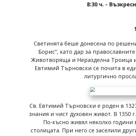
8:30 ч. - Възкре
Светинята беше донесена по решение
Борис“, като дар за православните
Животворяща и Неразделна Троица и 
Евтимий Търновски се почита в еди
литургично просла
Св. Евтимий Търновски е роден в 1327
знания и чист духовен живот. В 1350
По-късно живял няколко години 
столицата. При него се заселили дру