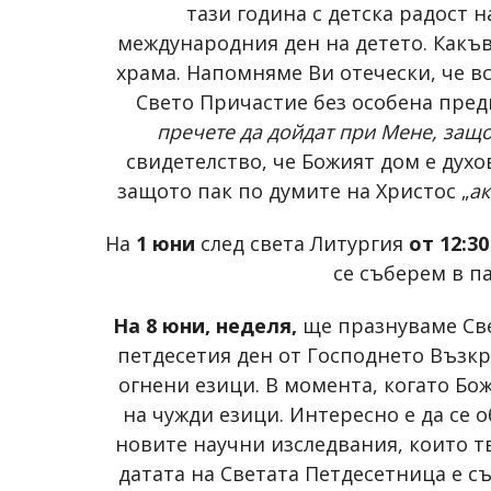
тази година с детска радост 
международния ден на детето. Какъв
храма. Напомняме Ви отечески, че 
Свето Причастие без особена пред
пречете да дойдат при Мене, защо
свидетелство, че Божият дом е духо
защото пак по думите на Христос „
ак
На
1 юни
след света Литургия
от 12:30
се съберем в п
На 8 юни, неделя,
ще празнуваме Све
петдесетия ден от Господнето Възкре
огнени езици. В момента, когато Бо
на чужди езици. Интересно е да се 
новите научни изследвания, които тв
датата на Светата Петдесетница е съ