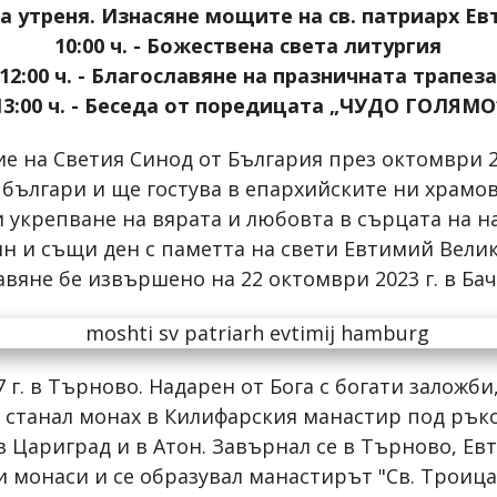
сна утреня. Изнасяне
мощите на св. патриарх Е
10:00 ч. - Божествена света литургия
12:00 ч. - Благославяне на празничната трапез
13:00 ч. - Беседа от поредицата „ЧУДО ГОЛЯМО
 на Светия Синод от България през октомври 20
 българи и ще гостува в епархийските ни храмо
укрепване на вярата и любовта в сърцата на на
н и същи ден с паметта на свети Евтимий Велики
вяне бе извършено на 22 октомври 2023 г. в Ба
 г. в Търново. Надарен от Бога с богати заложб
 г. станал монах в Килифарския манастир под ръ
в Цариград и в Атон. Завърнал се в Търново, Ев
ги монаси и се образувал манастирът "Св. Троица