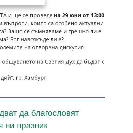
ТА и ще се проведе
на 29 юни от 13:00
 въпроси, които са особено актуални
ата? Защо се съмняваме и грешно ли е
ма? Бог навсякъде ли е?
големите на отворена дискусия.
и общуването на Светия Дух да бъдат с
ий“, гр. Хамбург.
дват да благословят
я ни празник