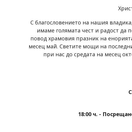
Христ
С благословението на нашия владик
имаме голямата чест и радост да 
повод храмовия празник на енорията
месец май. Светите мощи на последн
при нас до средата на месец ок
18:00 ч. - Посреща