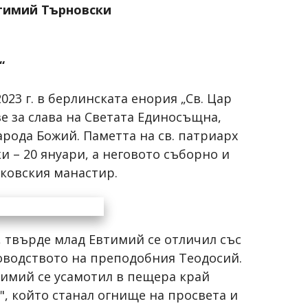
втимий Търновски
а
“
23 г. в берлинската енория „Св. Цар
ве за слава на Светата Единосъщна,
рода Божий. Паметта на св. патриарх
 – 20 януари, а неговото съборно и
чковския манастир.
и, твърде млад Евтимий се отличил със
ководството на преподобния Теодосий.
тимий се усамотил в пещера край
", който станал огнище на просвета и