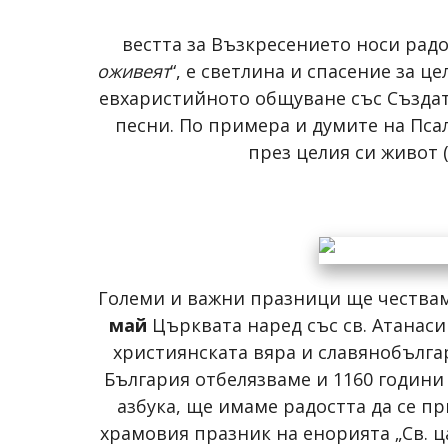
вестта за Възкресението носи радо
оживеят
“, е светлина и спасение за 
евхаристийното общуване със Създате
песни. По примера и думите на Пса
през целия си живот (
Големи и важни празници ще честваме
май
Църквата наред със св. Атанаси
християнската вяра и славянобългар
България отбелязваме и 1160 години
азбука, ще имаме радостта да се 
храмовия празник на енорията „Св. 