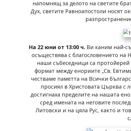
напомнящ за делото на светите бра
Дух, светите Равноапостоли носят ок
разпространение
На 22 юни от 13:00 ч.
Ви каним най-съ
осъществява с благословението на 
наши събеседници са протойерей 
формат между енориите „Св. Евтимий
честваме паметта на Всички българс
просиял в Христовата Църква с 
достигнаха пределите на нашата енор
сред имената на неговите после
Литовски и на цяла Рус, както и т
с