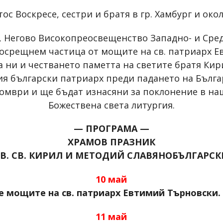
ос Воскресе, сестри и братя в гр. Хамбург и око
а, Негово Високопреосвещенство Западно- и Ср
посрещнем частица от мощите на св. патриарх Е
 ни и честването паметта на светите братя Ки
ия български патриарх преди падането на Бълга
томври и ще бъдат изнасяни за поклонение в на
Божествена света литургия.
— ПРОГРАМА —
ХРАМОВ ПРАЗНИК
СВ. СВ. КИРИЛ И МЕТОДИЙ СЛАВЯНОБЪЛГАРСК
10 май
не мощите на св. патриарх
Евтимий
Търновски.
11 май