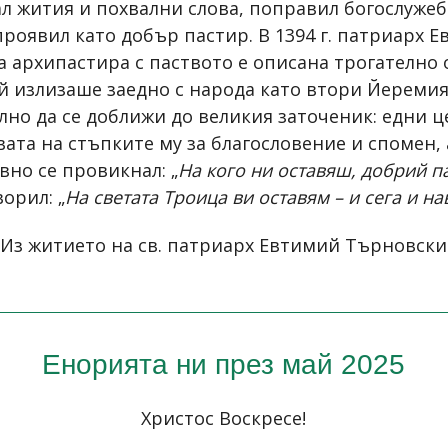
л жития и похвални слова, поправил богослужеб
 проявил като добър пастир. В 1394 г. патриарх
а архипастира с паството е описана трогателно 
 излизаше заедно с народа като втори Йеремия
илно да се доближи до великия заточеник: едни ц
вата на стъпките му за благословение и спомен,
вно се провикнал: „
На кого ни оставяш, добрий п
ворил: „
На светата Троица ви оставям – и сега и на
Из житието на св. патриарх Евтимий Търновски
Енорията ни през май 2025
Христос Воскресе!