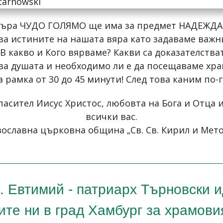
търа ЧУДО ГОЛЯМО ще има за предмет НАДЕЖДА
а истините на нашата вяра като задаваме важни
В какво и Кого вярваме? Какви са доказателств
за душата и необходимо ли е да посещаваме хра
а рамка от 30 до 45 минути! След това каним по-
пасител Иисус Христос, любовта на Бога и Отца 
всички вас.
ославна църковна община „Св. Св. Кирил и Метод
. Евтимий - патриарх Търновски и
те ни в град Хамбург за храмови