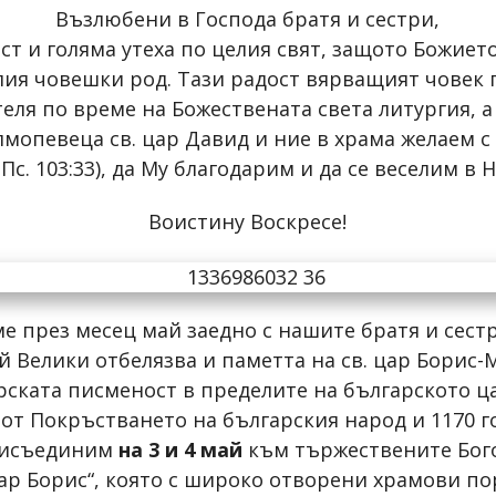
Възлюбени в Господа братя и сестри,
ст и голяма утеха по целия свят, защото Божието
целия човешки род. Тази радост вярващият човек
ля по време на Божествената света литургия, 
лмопевеца св. цар Давид и ние в храма желаем с
Пс. 103:33), да Му благодарим и да се веселим в
Воистину Воскресе!
 през месец май заедно с нашите братя и сест
й Велики отбелязва и паметта на св. цар Борис
ската писменост в пределите на българското ца
 от Покръстването на българския народ и 1170 г
присъединим
на 3 и 4 май
към тържествените Бого
цар Борис“, която с широко отворени храмови п