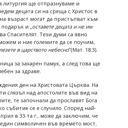
та литургия ще отпразнуваме и
едем децата си на среща с Христос в
на възраст могат да пристъпват към
 подарък и „
оставете децата и не им
казва Спасителят. Тези думи са явно
 можем и ние големите да се поучим,
влезете в царството небесно
“(Мат. 18:3).
ица за захарен памук, а след това ще
ебен за здраве.
ждения ден на Христовата Църква. На
ети слязъл над апостолите във вид на
ите, те започнали да прославят Бога
о събитие се е случило. Според най-
рил в 33-та г., може да заключим, че
 е един символичен във времето мост,