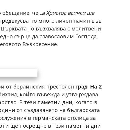
 обещание, че „
в Христос всички ще
 предвкусва по много личен начин във
а Църквата Го възхвалява с молитвени
 едно сърце да славословим Господа
 Неговото Възкресение.
ри от берлинския престолен град.
На 2
-Михаил, който въвежда и утвърждава
рство. В тези паметни дни, когато в
одини от създаването на българската
служения в германската столица за
орти ще посрещне в тези паметни дни