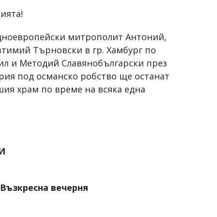
лията!
едноевропейски митрополит Антоний,
втимий Търновски в гр. Хамбург по
рил и Методий Славянобългарски през
рия под османско робство ще останат
шия храм по време на всяка една
И
 Възкресна вечерня