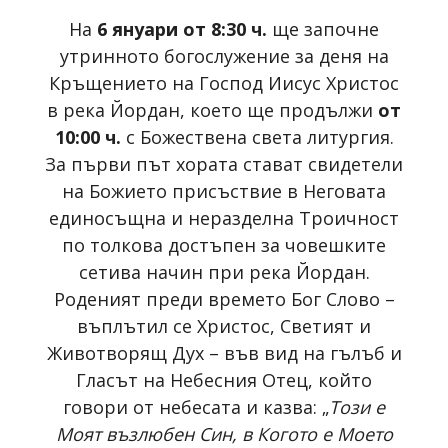
На
6 януари от 8:30 ч.
ще започне
утринното богослужение за деня на
Кръщението на Господ Иисус Христос
в река Йордан, което ще продължи
от
10:00 ч.
с Божествена света литургия.
За първи път хората стават свидетели
на Божието присъствие в Неговата
единосъщна и неразделна Троичност
по толкова достъпен за човешките
сетива начин при река Йордан.
Роденият преди времето Бог Слово –
въплътил се Христос, Светият и
Животворящ Дух – във вид на гълъб и
Гласът на Небесния Отец, който
говори от небесата и казва: „
Този е
Моят възлюбен Син, в Когото е Моето