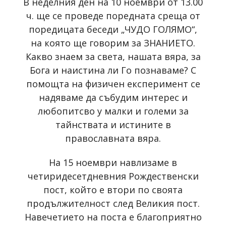
В неделния ден на 10 ноември от 13.00
ч. ще се проведе поредната среща от
поредицата беседи „ЧУДО ГОЛЯМО“,
на която ще говорим за ЗНАНИЕТО.
Какво знаем за света, нашата вяра, за
Бога и наистина ли Го познаваме? С
помощта на физичен експеримент се
надяваме да събудим интерес и
любопитсво у малки и големи за
тайнствата и истините в
православната вяра.
На 15 ноември навлизаме в
четиридесетдневния Рождественски
пост, който е втори по своята
продължителност след Великия пост.
Навечетието на поста е благоприятно