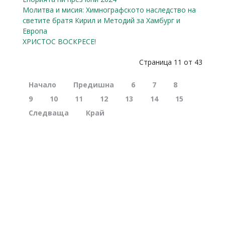
Молитва и мисия: Химнографското наследство на
светите братя Кирил и Методий за Хамбург и
Европа
ХРИСТОС ВОСКРЕСЕ!
Страница 11 от 43
Начало
Предишна
6
7
8
9
10
11
12
13
14
15
Следваща
Край