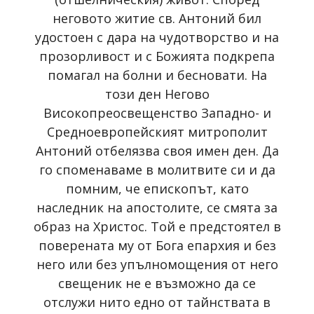
неговото житие св. Антоний бил
удостоен с дара на чудотворство и на
прозорливост и с Божията подкрепа
помагал на болни и бесновати. На
този ден Негово
Високопреосвещенство Западно- и
Средноевропейският митрополит
Антоний отбелязва своя имен ден. Да
го споменаваме в молитвите си и да
помним, че епископът, като
наследник на апостолите, се смята за
образ на Христос. Той е предстоятел в
поверената му от Бога епархия и без
него или без упълномощения от него
свещеник не е възможно да се
отслужи нито едно от тайнствата в