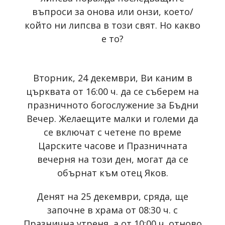
въпроси за онова или онзи, което/
който ни липсва в този свят. Но какво
е то?
Вторник, 24 декември, Ви каним в
църквата от 16:00 ч. да се съберем на
празничното богослужение за Бъдни
Вечер. Желаещите малки и големи да
се включат с четене по време
Царските часове и Празничната
вечерня на този ден, могат да се
обърнат към отец Яков.
Денят на 25 декември, сряда, ще
започне в храма от 08:30 ч. с
Празнична утреня, а от 10:00 ч. отново