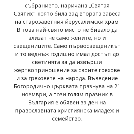
събранието, наричана „Святая
Святих“, която била зад втората завеса
на старозаветния йерусалимски храм.
В това най-свято място не бивало да
влизат не само жените, но и
свещениците. Само първосвещеникът
и то веднъж годишно имал достъп до
светинята за да извърши
жертвоприношение за своите грехове
и за греховете на народа. Въведение
Богородично църквата празнува на 21
ноември, а този голям празник в
България е обявен за ден на
православната християнска младеж и
семейство.