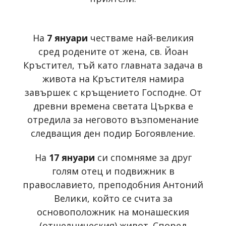
На
7 януари
честваме най-великия
сред родените от жена, св. Йоан
Кръстител, тъй като главната задача в
живота на Кръстителя намира
завършек с кръщението Господне. От
древни времена светата Църква е
отредила за неговото възпоменание
следващия ден подир Богоявление.
На
17 януари
си спомняме за друг
голям отец и подвижник в
православието, преподобния Антоний
Велики, който се счита за
основоположник на монашеския
(отшелническия) живот. Според