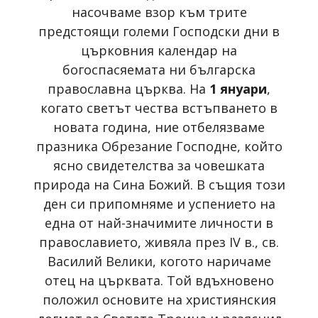
насочваме взор към трите
предстоящи големи Господски дни в
църковния календар на
богоспасяемата ни българска
православна църква. На
1 януари
,
когато светът чества встъпването в
новата година, ние отбелязваме
празника Обрезание Господне, който
ясно свидетелства за човешката
природа на Сина Божий. В същия този
ден си припомняме и успението на
една от най-значимите личности в
православието, живяла през IV в., св.
Василий Велики, когото наричаме
отец на църквата. Той вдъхновено
положил основите на християнския