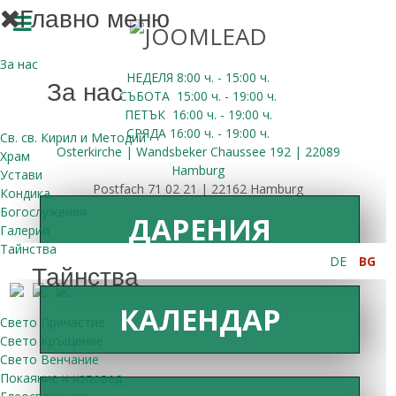
Главно меню
За нас
НЕДЕЛЯ 8:00
ч.
- 15:00 ч.
За нас
СЪБОТА
15:00
ч.
- 19:00 ч.
ПЕТЪК
16:00
ч.
- 19:00 ч.
СРЯДА
16:00
ч.
- 19:00 ч.
Св. св. Кирил и Методий
Osterkirche | Wandsbeker Chaussee 192 | 22089
Храм
Hamburg
Устави
Postfach 71 02 21 | 22162 Hamburg
Кондика
Богослужения
ДАРЕНИЯ
Галерия
Тайнства
DE
BG
Тайнства
КАЛЕНДАР
Свето Причастие
Свето Кръщение
Свето Венчание
Покаяние и изповед