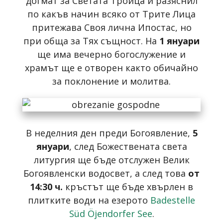
догмат за Свeтата Троица и разяснил
по какъв начин всяко от Трите Лица
притежава Своя лична Ипостас, но
при обща за Тях същност. На
1 януари
ще има вечерно богослужение и
храмът ще е отворен както обичайно
за поклонение и молитва.
В неделния ден преди Богоявление,
5
януари
, след Божествената света
литургия ще бъде отслужен Велик
Богоявленски водосвет, а след това
от
14:30 ч.
кръстът ще бъде хвърлен в
плитките води на езерото
Badestelle
Süd Öjendorfer See
.