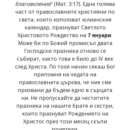
благоволение
“ (Мат. 3:17). Една голяма
част от православните християни по
света, които използват юлианския
календар, празнуват Светлото
Христовото Рождество на
7 януари
.
Може би по Божий промисъл двата
Господски празника отново се
събират, както това е било до IV век
след Христа. По този начин сякаш Бог
припомня на чедата на
православната църква, че ние сме
призвани да бъдем едно в сърцата
ни. Не пропускайте да честитите
празника на нашите братя и сестри,
които празнуват Рождението на
Христос през този месец скъпи
приятели.