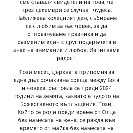
сме ставали свидетели на това, че
през декември се случват чудеса.
Наближава коледният ден, събираме
се с любим за нас човек, за да
отпразнуваме празника и да
разменим един с друг подаръчета в
знак на внимание и любов. Изпитваме
радост!
Този месец църквата припомня за
една дългоочаквана среща между Бога
и човека, състояла се преди 2024
години на земята, каквато е чудото на
Божественото въплъщение. Този,
Който се роди преди време от Отца
без намесата на жена, се ражда във
времето от майка без намесата на