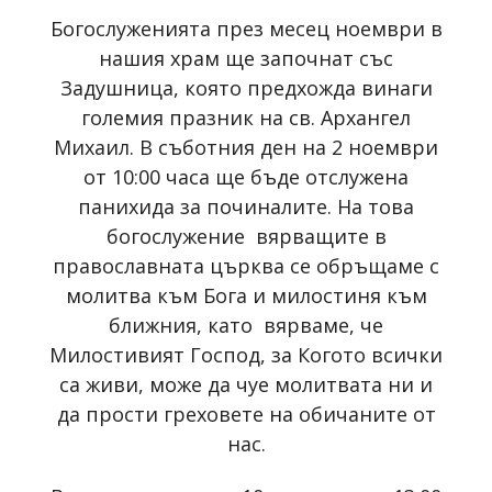
Богослуженията през месец ноември в
нашия храм ще започнат със
Задушница, която предхожда винаги
големия празник на св. Архангел
Михаил. В съботния ден на 2 ноември
от 10:00 часа ще бъде отслужена
панихида за починалите. На това
богослужение вярващите в
православната църква се обръщаме с
молитва към Бога и милостиня към
ближния, като вярваме, че
Милостивият Господ, за Когото всички
са живи, може да чуе молитвата ни и
да прости греховете на обичаните от
нас.