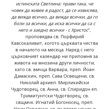
истинската Светлина: прави така, че
човек да живее в радост, да се извисява,
да вижда всичко, да вижда всички, да го
боли за всички, да иска всички да са с
него и заедно всички - с Христос
“,
проповядва св. Порфирий
Кавсокаливит, когото църквата чества
в началото на месеца. Наред с него
църковният календар ни припомня за
живота на мнозина други личности,
като св. вмчца Варвара, преп. Йоан
Дамаскин, преп. Сава Освещени, св.
Николай архиеп. Мирликийски
Чудотворец, св. Анна, св. Спиридон еп.
Тримитунтски Чудотворец, св.
свщмчк. Игнатий Богоносец, преп.
Наум Охридски, св. първомъченик и