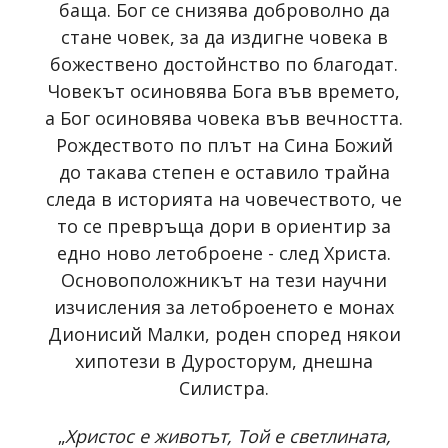
баща. Бог се снизява доброволно да
стане човек, за да издигне човека в
божествено достойнство по благодат.
Човекът осиновява Бога във времето,
a Бог осиновява човека във вечността.
Рождеството по плът на Сина Божий
до такава степен е оставило трайна
следа в историята на човечеството, че
то се превръща дори в ориентир за
едно ново летоброене - след Христа.
Основоположникът на тези научни
изчисления за летоброенето е монах
Дионисий Малки, роден според някои
хипотези в Дуросторум, днешна
Силистра.
„
Христос е животът, Той е светлината,