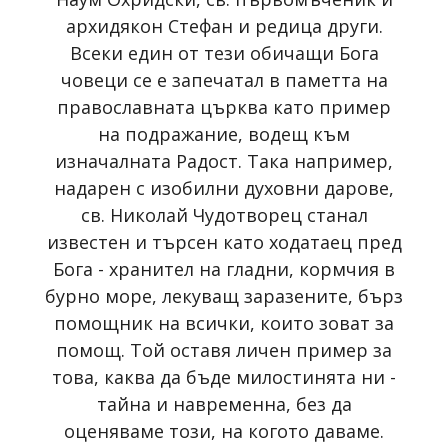
архидякон Стефан и редица други.
Всеки един от тези обичащи Бога
човеци се е запечатал в паметта на
православната църква като пример
на подражание, водещ към
изначалната Радост. Така например,
надарен с изобилни духовни дарове,
св. Николай Чудотворец станал
известен и търсен като ходатаец пред
Бога - хранител на гладни, кормчия в
бурно море, лекуващ заразените, бърз
помощник на всички, които зоват за
помощ. Той оставя личен пример за
това, каква да бъде милостинята ни -
тайна и навременна, без да
оценяваме този, на когото даваме.