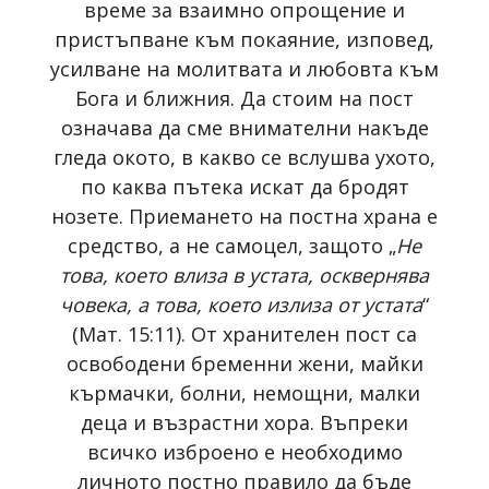
време за взаимно опрощение и
пристъпване към покаяние, изповед,
усилване на молитвата и любовта към
Бога и ближния. Да стоим на пост
означава да сме внимателни накъде
гледа окото, в какво се вслушва ухото,
по каква пътека искат да бродят
нозете. Приемането на постна храна е
средство, а не самоцел, защото „
Не
това, което влиза в устата, осквернява
човека, а това, което излиза от устата
“
(Мат. 15:11). От хранителен пост са
освободени бременни жени, майки
кърмачки, болни, немощни, малки
деца и възрастни хора. Въпреки
всичко изброено е необходимо
личното постно правило да бъде