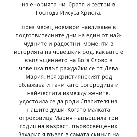
на енорията ни, братя и сестри в
Господа Иисуса Христа,
през месец ноември навлизаме в
подготвителните дни на един от най-
чудните и радостни моменти в
историята на човешкия род, какъвто е
въплъщението на Бога Слово в
човешка плът раждайки се от Дева
Мария. Нея християнският род
облажава и тачи като Богородица и
най-честита измежду жените,
удостоила се да роди Спасителя на
нашите души. Когато малката
отроковица Мария навършила три
годишна възраст, първосвещеник
Захария я въвел в самата скиния на