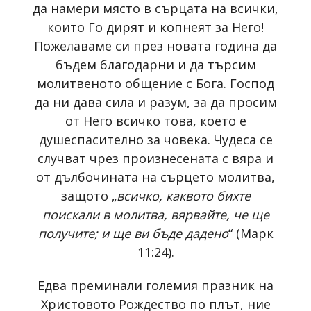
да намери място в сърцата на всички,
които Го дирят и копнеят за Него!
Пожелаваме си през новата година да
бъдем благодарни и да търсим
молитвеното общение с Бога. Господ
да ни дава сила и разум, за да просим
от Него всичко това, което е
душеспасително за човека. Чудеса се
случват чрез произнесената с вяра и
от дълбочината на сърцето молитва,
защото „
всичко, каквото бихте
поискали в молитва, вярвайте, че ще
получите; и ще ви бъде дадено
“ (Марк
11:24).
Едва преминали големия празник на
Христовото Рождество по плът, ние