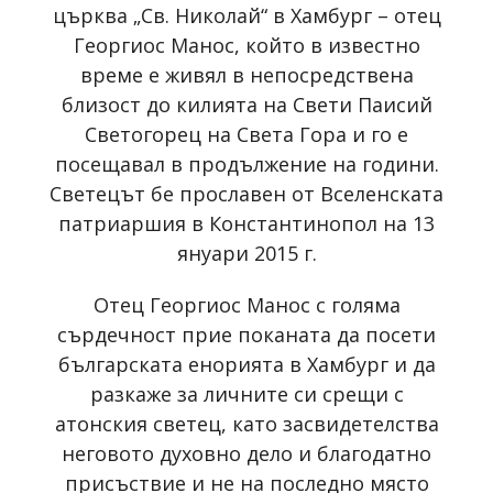
църква „Св. Николай“ в Хамбург – отец
Георгиос Манос, който в известно
време е живял в непосредствена
близост до килията на Свети Паисий
Светогорец на Света Гора и го е
посещавал в продължение на години.
Светецът бе прославен от Вселенската
патриаршия в Константинопол на 13
януари 2015 г.
Отец Георгиос Манос с голяма
сърдечност прие поканата да посети
българската енорията в Хамбург и да
разкаже за личните си срещи с
атонския светец, като засвидетелства
неговото духовно дело и благодатно
присъствие и не на последно място