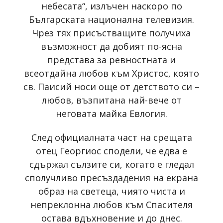
небесата“, излъчен наскоро по
Българската национална телевизия.
Чрез тях присъстващите получиха
възможност да добият по-ясна
представа за ревностната и
всеотдайна любов към Христос, която
св. Паисий носи още от детството си –
любов, възпитана най-вече от
неговата майка Евлогия.
След официалната част на срещата
отец Георгиос сподели, че едва е
сдържал сълзите си, когато е гледал
сполучливо пресъздадения на екрана
образ на светеца, чиято чиста и
непреклонна любов към Спасителя
остава вдъхновение и до днес.