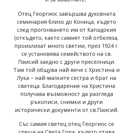
Отец Георгиос завършва духовната
семинария близо до Коница, където
след прогонването им от Кападокия
(откъдето, както самият той отбеляза,
произлизат много светии, през 1924 г.
се установява семейството на св.
Паисий заедно с други преселници.
Там той общува най-вече с Христина и
Лука – най-малките сестра и брат на
светеца. Благодарение на Христина
получава възможност да разгледа
ръкописи, снимки и други
исторически документи от св.Паисий.
Със самия светец отец Георгиос се
среща на Света Гора, където отива