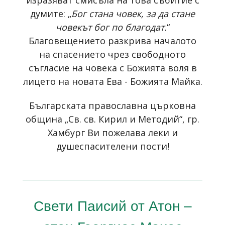
изразяват смисъла на това събитие с
думите: „
Бог стана човек, за да стане
човекът бог по благодат.
“
Благовещението разкрива началото
на спасението чрез свободното
съгласие на човека с Божията воля в
лицето на новата Ева - Божията Майка.
Българската православна църковна
община „Св. св. Кирил и Методий“, гр.
Хамбург Ви пожелава леки и
душеспасителени пости!
Свети Паисий от Атон –