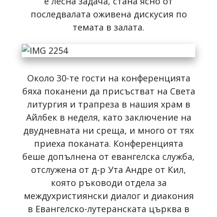
е лесна задача, стана ясно от
последвалата оживена дискусия по
темата в залата.
Около 30-те гости на конференцията
бяха поканени да присъстват на Света
литургия и трапреза в нашия храм в
Айлбек в неделя, като заключение на
двудневната ни среща, и много от тях
приеха поканата. Конференцията
беше допълнена от евангелска служба,
отслужена от д-р Ута Андре от Кил,
която ръководи отдела за
междухристиянски диалог и диакония
в Евангелско-лутеранската църква в