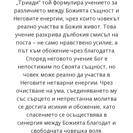
„Триади“ той формулира учението за
различието между Божията същност и
Неговите енергии, чрез които човекът
реално участва в Божия живот. Това
учение разкрива дълбокия смисъл на
поста – не само нравствено усилие, а
път към обожение чрез благодатта.
Според неговото учение Бог е
непостижим по Своята същност, но
човек може реално да участва в
Неговите нетварни енергии. Чрез
очистване на ума, съединяването му
със сърцето и непрестанна молитва
се достига исихия и обожение, като
спасението се осъществява в
синергия между Божията благодат и
свободната човешка воля.