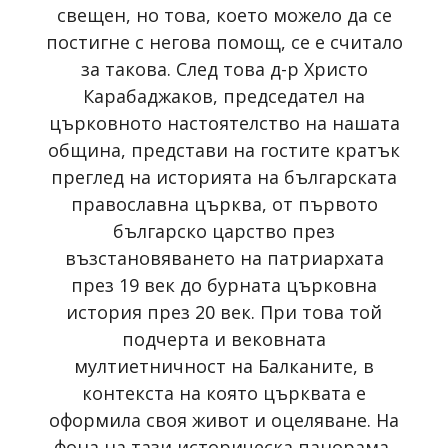
свещен, но това, което можело да се
постигне с негова помощ, се е считало
за такова. След това д-р Христо
Карабаджаков, председател на
църковното настоятелство на нашата
община, представи на гостите кратък
преглед на историята на българската
православна църква, от първото
българско царство през
възстановяването на патриархата
през 19 век до бурната църковна
история през 20 век. При това той
подчерта и вековната
мултиетничност на Балканите, в
контекста на която църквата е
оформила своя живот и оцеляване. На
фона на тази историческа панорама,