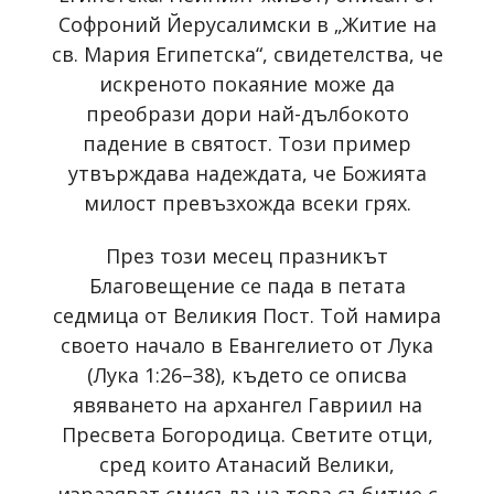
Софроний Йерусалимски в „Житие на
св. Мария Египетска“, свидетелства, че
искреното покаяние може да
преобрази дори най-дълбокото
падение в святост. Този пример
утвърждава надеждата, че Божията
милост превъзхожда всеки грях.
През този месец празникът
Благовещение се пада в петата
седмица от Великия Пост. Той намира
своето начало в Евангелието от Лука
(Лука 1:26–38), където се описва
явяването на архангел Гавриил на
Пресвета Богородица. Светите отци,
сред които Атанасий Велики,