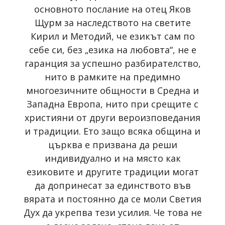
основното послание на отец Яков
Щурм за наследството на светите
Кирил и Методий, че езикът сам по
себе си, без „езика на любовта“, не е
гаранция за успешно разбирателство,
нито в рамките на предимно
многоезичните общности в Средна и
Западна Европа, нито при срещите с
християни от други вероизповедания
и традиции. Ето защо всяка община и
църква е призвана да реши
индивидуално и на място как
езиковите и другите традиции могат
да допринесат за единството във
вярата и постоянно да се моли Светия
Дух да укрепва тези усилия. Че това не