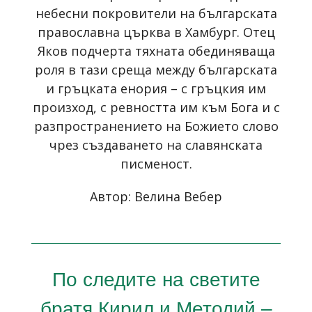
небесни покровители на българската
православна църква в Хамбург. Отец
Яков подчерта тяхната обединяваща
роля в тази среща между българската
и гръцката енория – с гръцкия им
произход, с ревността им към Бога и с
разпространението на Божието слово
чрез създаването на славянската
писменост.
Автор: Велина Вебер
По следите на светите
братя Кирил и Методий –