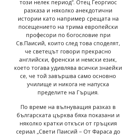
този нелек период“. Отец Георгиос
разказа и няколко анекдотични
истории като например срещата на
посещението на трима европейски
професори по богословие при
Св.Паисий, които след това споделят,
че светецът говори прекрасно
английски, френски и немски език,
което тогава удивлява всички знаейки
се, че той завършва само основно
училище и никога не напуска
пределите на Гърция.
По време на вълнуващия разказ в
българската църква бяха показани и
няколко кратки откъси от гръцкия
сериал „Свети Паисий – От Фараса до