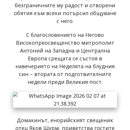
безграничните му радост и отворени
обятия към всеки потърсил общуване
с него.
С благословението на Негово
Високопреосвещенство митрополит
Антоний на Западна и Централна
Европа срещата се състоя в
навечерието на Неделята на блудния
син – втората от подготвителните
недели преди Великия пост.
Домакинът, енорийският свещеник
отец Яков Щурм, приветства гостите