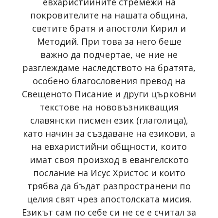
евхаристийните стремежи на
покровителите на нашата община,
светите братя и апостоли Кирил и
Методий. При това за него беше
важно да подчертае, че ние не
разглеждаме наследството на братята,
особено благословения превод на
Свещеното Писание и други църковни
текстове на нововъзникващия
славянски писмен език (глаголица),
като начин за създаване на езикови, а
на евхаристийни общности, които
имат своя произход в евангелското
послание на Исус Христос и които
трябва да бъдат разпространени по
целия свят чрез апостолската мисия.
Езикът сам по себе си не се е считал за