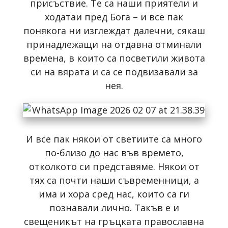
присъствие. Те са наши приятели и
ходатаи пред Бога – и все пак
понякога ни изглеждат далечни, сякаш
принадлежащи на отдавна отминали
времена, в които са посветили живота
си на вярата и са се подвизавали за
нея.
И все пак някои от светиите са много
по-близо до нас във времето,
отколкото си представяме. Някои от
тях са почти наши съвременници, а
има и хора сред нас, които са ги
познавали лично. Такъв е и
свещеникът на гръцката православна