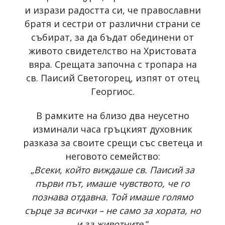
и изрази радостта си, че православни
братя и сестри от различни страни се
събират, за да бъдат обединени от
живото свидетелство на Христовата
вяра. Срещата започна с тропара на
св. Паисий Светогорец, изпят от отец
Георгиос.
В рамките на близо два неусетно
изминали часа гръцкият духовник
разказа за своите срещи със светеца и
неговото семейство:
„
Всеки, който виждаше св. Паисий за
първи път, имаше чувството, че го
познава отдавна. Той имаше голямо
сърце за всички – не само за хората, но
и за животните.
“