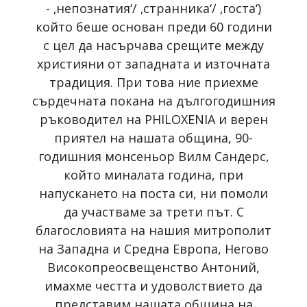
- ‚непознатия‘/ ‚странника‘/ ‚госта‘)
койтo беше основан преди 60 години
с цел да насърчава срещите между
християни от западната и източната
традиция. При това ние приехме
сърдечната покана на дългогодишния
ръководител на PHILOXENIA и верен
приятел на нашата община, 90-
годишния монсеньор Вилм Сандерс,
който миналата година, при
напускането на поста си, ни помоли
да участваме за трети път. С
благословията на нашия митрополит
на Западна и Средна Европа, Негово
Високопреосвещенство Антоний,
имахме честта и удоволствието да
представим нашата община на