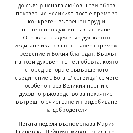
до съвършената любов. Този образ
показва, че Великият пост е време за
конкретен вътрешен труд и
постепенно духовно израстване.
Основната идея е, че духовното
издигане изисква постоянен стремеж,
трезвение и Божия благодат. Върхът
на този духовен път е любовта, която
според автора е съвършеното
съединение с Бога. „Лествица“ се чете
особено през Великия пост и е
духовно ръководство за покаяние,
вътрешно очистване и придобиване
на добродетели.
Петата неделя възпоменава Мария
Египетска. Нейният живот, описан от