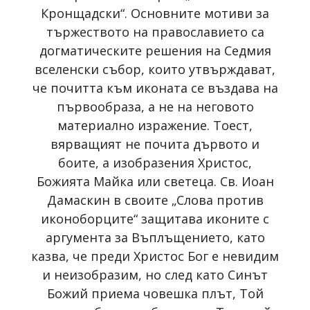
Кронщадски“. Основните мотиви за
тържеството на православието са
догматическите решения на Седмия
вселенски събор, които утвърждават,
че почитта към иконата се въздава на
първообраза, а не на неговото
материално изражение. Тоест,
вярващият не почита дървото и
боите, а изобразения Христос,
Божията Майка или светеца. Св. Иоан
Дамаскин в своите „Слова против
иконоборците“ защитава иконите с
аргумента за Въплъщението, като
казва, че преди Христос Бог е невидим
и неизобразим, но след като Синът
Божий приема човешка плът, Той