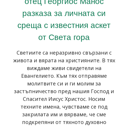
отец Георгиос Манос
разказa за личната си
среща с известния аскет
от Света гора
Светиите са неразривно свързани с
живота и вярата на християните. В тях
виждаме живи свидетели на
Евангелието. Към тях отправяме
молитвите си и ги молим за
застъпничество пред нашия Господ и
Спасител Иисус Христос. Носим
техните имена, чувстваме се под
закрилата им и вярваме, че сме
подкрепяни от тяхното духовно