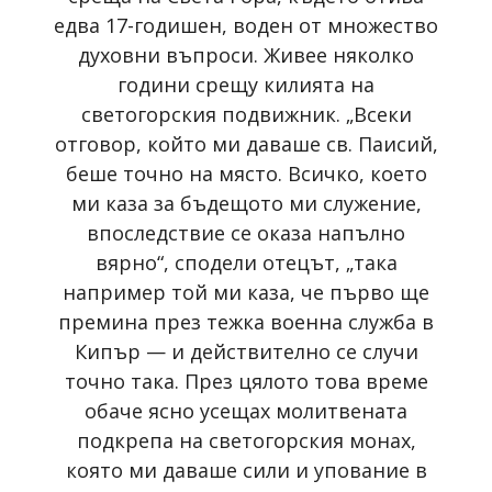
едва 17-годишен, воден от множество
духовни въпроси. Живее няколко
години срещу килията на
светогорския подвижник. „Всеки
отговор, който ми даваше св. Паисий,
беше точно на място. Всичко, което
ми каза за бъдещото ми служение,
впоследствие се оказа напълно
вярно“, сподели отецът, „така
например той ми каза, че първо ще
премина през тежка военна служба в
Кипър — и действително се случи
точно така. През цялото това време
обаче ясно усещах молитвената
подкрепа на светогорския монах,
която ми даваше сили и упование в