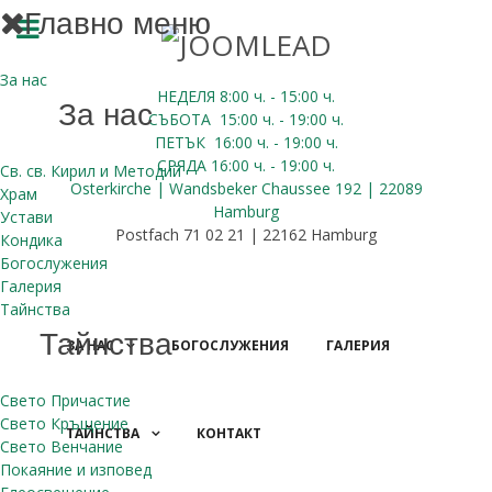
Главно меню
За нас
НЕДЕЛЯ 8:00
ч.
- 15:00 ч.
За нас
СЪБОТА
15:00
ч.
- 19:00 ч.
ПЕТЪК
16:00
ч.
- 19:00 ч.
СРЯДА
16:00
ч.
- 19:00 ч.
Св. св. Кирил и Методий
Osterkirche | Wandsbeker Chaussee 192 | 22089
Храм
Hamburg
Устави
Postfach 71 02 21 | 22162 Hamburg
Кондика
Богослужения
Галерия
Тайнства
Тайнства
ЗА НАС
БОГОСЛУЖЕНИЯ
ГАЛЕРИЯ
Свето Причастие
Свето Кръщение
ТАЙНСТВА
КОНТАКТ
Свето Венчание
ДАРЕНИЯ
Покаяние и изповед