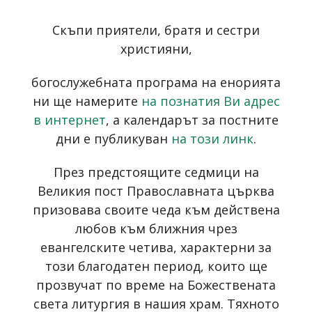
Скъпи приятели, братя и сестри
християни,
богослужебната програма на енорията
ни ще намерите
на познатия Ви адрес
в интернет
, а календарът за постните
дни е публикуван
на този линк
.
През предстоящите седмици на
Великия пост Православната църква
призовава своите чеда към действена
любов към ближния чрез
евангелските четива, характерни за
този благодатен период, които ще
прозвучат по време на Божествената
света литургия в нашия храм. Тяхното