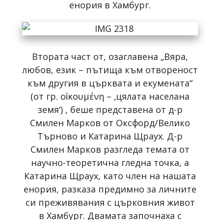
енория в Хамбург.
Втората част от, озаглавена „Вяра,
любов, език – пътища към отвореност
към другия в църквата и екумената“
(от гр. οἰκουμένη – ‚цялата населана
земя‘) , беше представена от д-р
Смилен Марков от Оксфорд/Велико
Търново и Катарина Щраух. Д-р
Смилен Марков разгледа темата от
научно-теоретична гледна точка, а
Катарина Щраух, като член на нашата
енория, разказа предимно за личните
си преживявания с църковния живот
в Хамбург. Двамата започнаха с