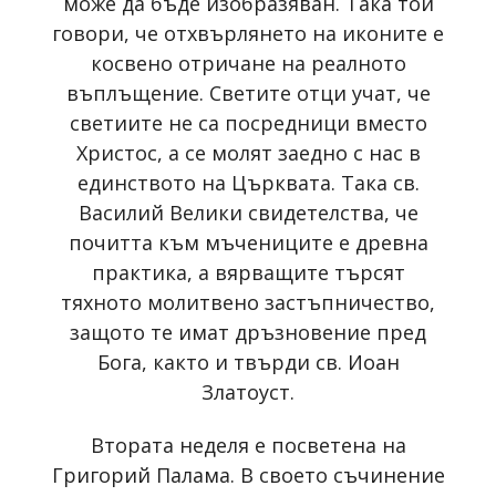
може да бъде изобразяван. Така той
говори, че отхвърлянето на иконите е
косвено отричане на реалното
въплъщение. Светите отци учат, че
светиите не са посредници вместо
Христос, а се молят заедно с нас в
единството на Църквата. Така св.
Василий Велики свидетелства, че
почитта към мъчениците е древна
практика, а вярващите търсят
тяхното молитвено застъпничество,
защото те имат дръзновение пред
Бога, както и твърди св. Иоан
Златоуст.
Втората неделя е посветена на
Григорий Палама. В своето съчинение