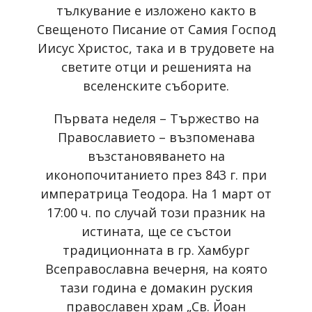
тълкувание е изложено както в
Свещеното Писание от Самия Господ
Иисус Христос, така и в трудовете на
светите отци и решенията на
вселенските съборите.
Първата неделя – Тържество на
Православието – възпоменава
възстановяването на
иконопочитанието през 843 г. при
императрица Теодора. На 1 март от
17:00 ч. по случай този празник на
истината, ще се състои
традиционната в гр. Хамбург
Всеправославна вечерня, на която
тази година е домакин руския
православен храм „Св. Йоан