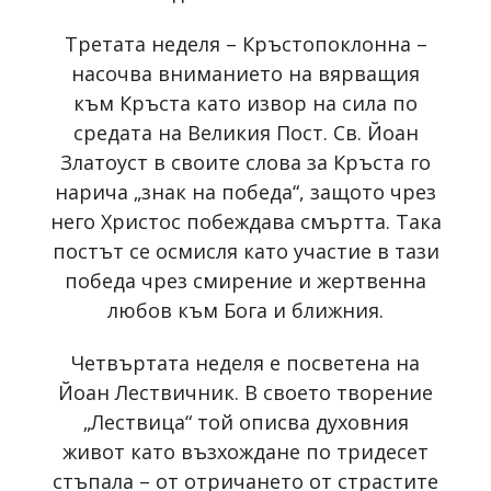
Третата неделя – Кръстопоклонна –
насочва вниманието на вярващия
към Кръста като извор на сила по
средата на Великия Пост. Св. Йоан
Златоуст в своите слова за Кръста го
нарича „знак на победа“, защото чрез
него Христос побеждава смъртта. Така
постът се осмисля като участие в тази
победа чрез смирение и жертвенна
любов към Бога и ближния.
Четвъртата неделя е посветена на
Йоан Лествичник. В своето творение
„Лествица“ той описва духовния
живот като възхождане по тридесет
стъпала – от отричането от страстите