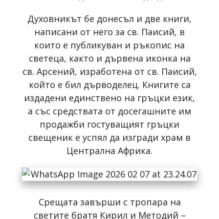
Духовникът бе донесъл и две книги,
написани от него за св. Паисий, в
които е публикуван и ръкопис на
светеца, както и дървена иконка на
св. Арсений, изработена от св. Паисий,
който е бил дърводелец. Книгите са
издадени единствено на гръцки език,
а със средствата от досегашните им
продажби гостуващият гръцки
свещеник е успял да изгради храм в
Централна Африка.
Срещата завърши с тропара на
светите братя Кирил и Методий –