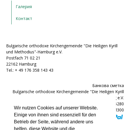
Галерия
Контакт
Bulgarische orthodoxe Kirchengemeinde "Die Heiligen Kyrill
und Methodius"-Hamburg e.V.
Postfach 71 02 21
22162 Hamburg
Tel.: + ‭49 176 358 143 43‬
Банкова сметка
Bulgarische orthodoxe Kirchengemeinde "Die Heiligen Kyrill
und Methodius"-Hamburg e.V.
IBAN: DE92200300000602025280
Wir nutzen Cookies auf unserer Website.
BIC: HYVEDEMM300
Einige von ihnen sind essenziell für den
Betrieb der Seite, während andere uns
helfen, diese Website und die