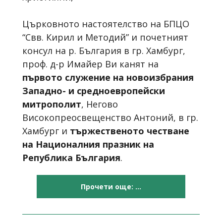
Църковното настоятелство на БПЦО
“Свв. Кирил и Методий” и почетният
консул на р. България в гр. Хамбург,
проф. д-р Имайер Ви канят на
първото служение на новоизбрания
Западно- и средноевропейски
митрополит
, Негово
Високопреосвещенство Антоний, в гр.
Хамбург и
тържественото честване
на Националния празник на
Република България
.
Прочети още: ...