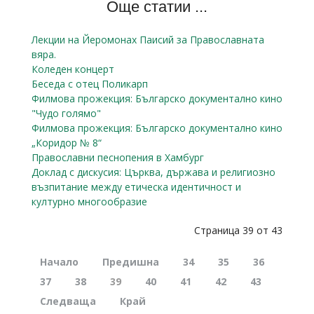
Още статии ...
Лекции на Йеромонах Паисий за Православната
вяра.
Коледен концерт
Беседа с отец Поликарп
Филмова прожекция: Българско документално кино
"Чудо голямо"
Филмова прожекция: Българско документално кино
„Коридор № 8“
Православни песнопения в Хамбург
Доклад с дискусия: Църква, държава и религиозно
възпитание между етическа идентичност и
културно многообразие
Страница 39 от 43
Начало
Предишна
34
35
36
37
38
39
40
41
42
43
Следваща
Край