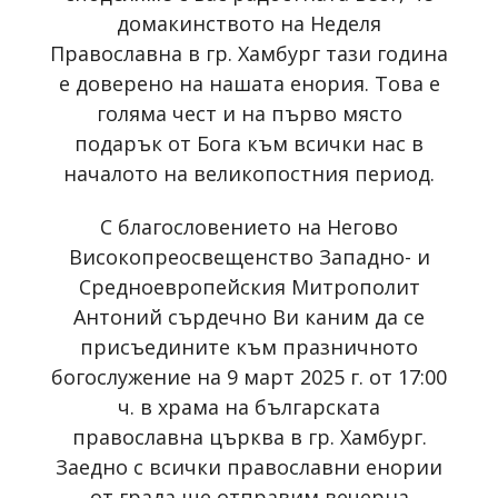
домакинството на Неделя
Православна в гр. Хамбург тази година
е доверено на нашата енория. Това е
голяма чест и на първо място
подарък от Бога към всички нас в
началото на великопостния период.
С благословението на Негово
Високопреосвещенство Западно- и
Средноевропейския Митрополит
Антоний сърдечно Ви каним да се
присъедините към празничното
богослужение на 9 март 2025 г. от 17:00
ч. в храма на българската
православна църква в гр. Хамбург.
Заедно с всички православни енории
от града ще отправим вечерна