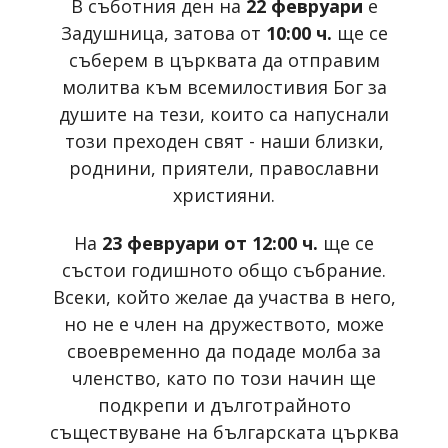
В съботния ден на
22 февруари
е
Задушница, затова от
10:00 ч.
ще се
съберем в църквата да отправим
молитва към всемилостивия Бог за
душите на тези, които са напуснали
този преходен свят - наши близки,
роднини, приятели, православни
християни.
На
23 февруари от 12:00 ч.
ще се
състои годишното общо събрание.
Всеки, който желае да участва в него,
но не е член на дружеството, може
своевременно да подаде молба за
членство, като по този начин ще
подкрепи и дълготрайното
съществуване на българската църква