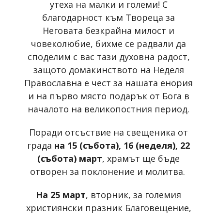
утеха на малки и големи! С
благодарност към Твореца за
Неговата безкрайна милост и
човеколюбие, бихме се радвали да
споделим с вас тази духовна радост,
защото домакинството на Неделя
Православна е чест за нашата енория
и на първо място подарък от Бога в
началото на великопостния период.
Поради отсъствие на свещеника от
града
на 15 (събота), 16 (неделя), 22
(събота) март
, храмът ще бъде
отворен за поклонение и молитва.
На 25 март
, вторник, за големия
християнски празник Благовещение,