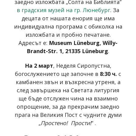
заедно изложбата „Солта на Библията“
в градския музей на гр. Люнебург
. За
децата от нашата енория ще има
индивидуална програма с обиколка на
изложбата и пробно печатане.
Адресът е:
Museum Lüneburg, Willy-
Brandt-Str. 1, 21335 Lüneburg
.
На 2 март
, Неделя Сиропустна,
богослужението ще започне в
8:30 ч.
с
камбанен звън и възкресна утреня, а
след завършека на Светата литургия
ще бъде отслужен чина на взаимно
опрощение, за да прекрачим заедно
прага на Великия Пост с чудните думи
„
Простено! Прости!
“ .