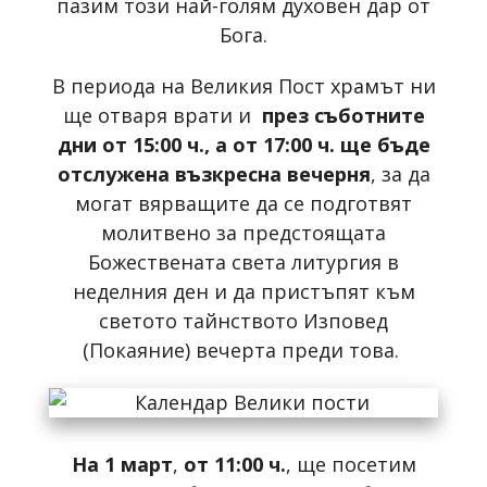
пазим този най-голям духовен дар от
Бога.
В периода на Великия Пост храмът ни
ще отваря врати и
през съботните
дни от 15:00 ч., а от 17:00 ч. ще бъде
отслужена възкресна вечерня
, за да
могат вярващите да се подготвят
молитвено за предстоящата
Божествената света литургия в
неделния ден и да пристъпят към
светото тайнството Изповед
(Покаяние) вечерта преди това.
На 1 март
,
от 11:00 ч.
, ще посетим