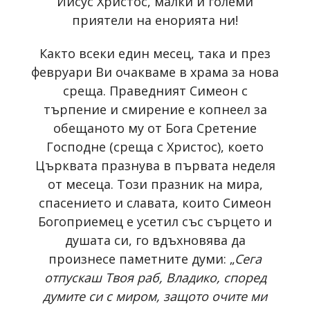
Иисус Христос, малки и големи
приятели на енорията ни!
Както всеки един месец, така и през
февруари Ви очакваме в храма за нова
среща. Праведният Симеон с
търпение и смирение е копнеел за
обещаното му от Бога Сретение
Господне (среща с Христос), което
Църквата празнува в първата неделя
от месеца. Този празник на мира,
спасението и славата, които Симеон
Богоприемец е усетил със сърцето и
душата си, го вдъхновява да
произнесе паметните думи: „
Сега
отпускаш Твоя раб, Владико, според
думите си с миром, защото очите ми