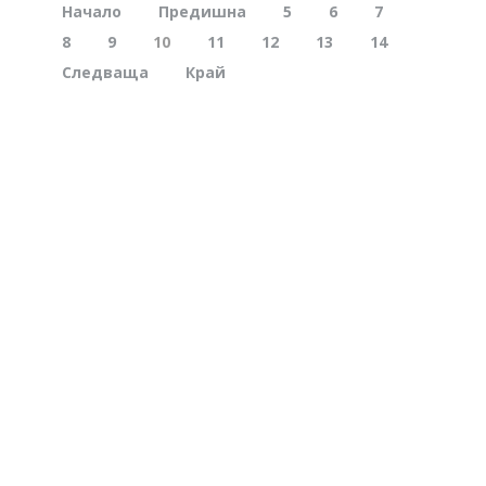
Начало
Предишна
5
6
7
8
9
10
11
12
13
14
Следваща
Край