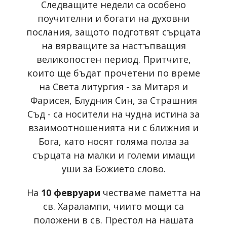
Следващите недели са особено
поучителни и богати на духовни
послания, защото подготвят сърцата
на вярващите за настъпващия
великопостен период. Притчите,
които ще бъдат прочетени по време
на Света литургия - за Митаря и
Фарисея, Блудния Син, за Страшния
Съд - са носители на чудна истина за
взаимоотношенията ни с ближния и
Бога, като носят голяма полза за
сърцата на малки и големи имащи
уши за Божието слово.
На
10 февруари
честваме паметта на
св. Харалампи, чиито мощи са
положени в св. Престол на нашата