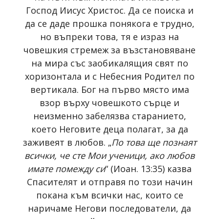
Господ Иисус Христос. Да се поиска и
да се даде прошка понякога е трудно,
но въпреки това, тя е израз на
човешкия стремеж за възстановяване
на мира със заобикалящия свят по
хоризонтала и с Небесния Родител по
вертикала. Бог на първо място има
взор върху човешкото сърце и
неизменно забелязва старанието,
което Неговите деца полагат, за да
заживеят в любов. „
По това ще познаят
всички, че сте Мои ученици, ако любов
имате помежду си
“ (Иоан. 13:35) казва
Спасителят и отправя по този начин
покана към всички нас, които се
наричаме Негови последователи, да