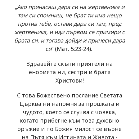
„
Ако принасяш дара си на жертвеника и
там си спомниш, че брат ти има нещо
против тебе, остави дара си там, пред
жертвеника, и иди първом се примири с
брата си, и тогава дойди и принеси дара
си
“ (Мат. 5:23-24).
Здравейте скъпи приятели на
енорията ни, сестри и братя
Христови!
С това Божествено послание Светата
Църква ни напомня за прошката и
чудото, което се случва с човека,
когато прибегне към това духовно
оръжие и по Божия милост се върне
на Пътя към Истината и Живота -