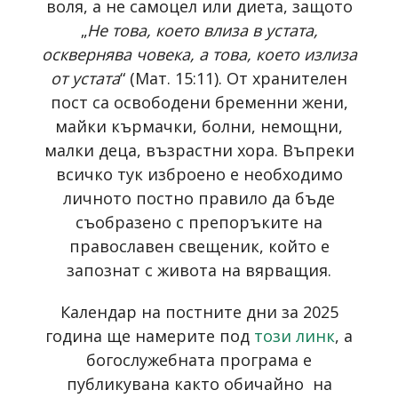
воля, а не самоцел или диета, защото
„
Не това, което влиза в устата,
осквернява човека, а това, което излиза
от устата
“ (Мат. 15:11). От хранителен
пост са освободени бременни жени,
майки кърмачки, болни, немощни,
малки деца, възрастни хора. Въпреки
всичко тук изброено е необходимо
личното постно правило да бъде
съобразено с препоръките на
православен свещеник, който е
запознат с живота на вярващия.
Календар на постните дни за 2025
година ще намерите под
този линк
, а
богослужебната програма е
публикувана както обичайно на