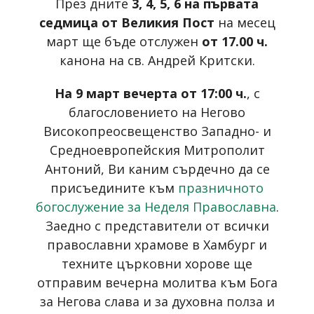
През дните
3, 4, 5, 6 на първата
седмица от Великия Пост
на месец
март ще бъде отслужен
от 17.00 ч.
канона на св. Андрей Критски.
На 9 март вечерта от 17:00 ч.
, с
благословението на Негово
Високопреосвещенство Западно- и
Средноевропейския Митрополит
Антоний, Ви каним сърдечно да се
присъедините към
празничното
богослужение за Неделя Православна
.
Заедно с представители от всички
православни храмове в Хамбург и
техните църковни хорове ще
отправим вечерна молитва към Бога
за Негова слава и за духовна полза и