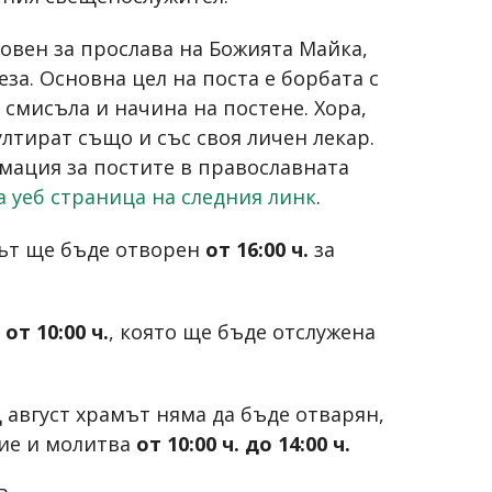
новен за прослава на Божията Майка,
за. Основна цел на поста е борбата с
 смисъла и начина на постене. Хора,
ултират също и със своя личен лекар.
мация за постите в православната
 уеб страница на следния линк
.
мът ще бъде отворен
от 16:00 ч.
за
я
от 10:00 ч.
, която ще бъде отслужена
 август храмът няма да бъде отварян,
ие и молитва
от 10:00 ч. до 14:00 ч.