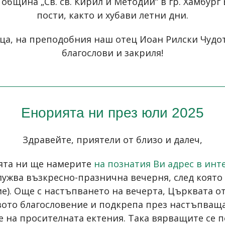
община „Св. св. Кирил и Методий“ в гр. Хамбург
пости, както и хубави летни дни.
а, на преподобния наш отец Иоан Рилски Чудотв
благослови и закриля!
Енорията ни през юли 2025
Здравейте, приятели от близо и далеч,
ията ни ще намерите
на познатия Ви адрес в инт
лужва възкресно-празнична вечерня, след коят
е). Още с настъпването на вечерта, Църквата 
вото благословение и подкрепа през настъпващат
еме на просителната ектения. Така вярващите се 