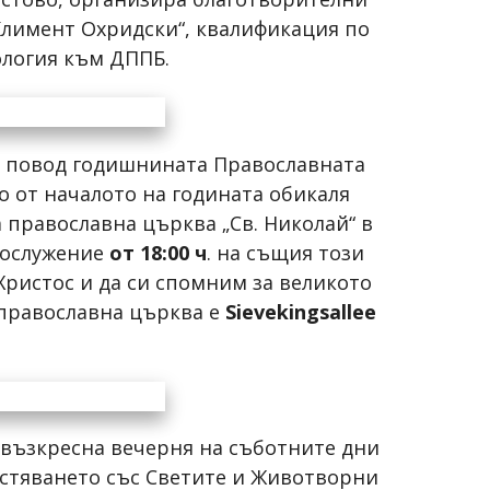
Климент Охридски“, квалификация по
ология към ДППБ.
 По повод годишнината Православната
о от началото на годината обикаля
 православна църква „Св. Николай“ в
гослужение
от 18:00 ч
. на същия този
Христос и да си спомним за великото
 православна църква е
Sievekingsallee
 възкресна вечерня на съботните дни
астяването със Светите и Животворни