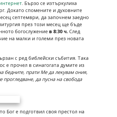
 интернет
. Бързо се изтъркулиха
рг. Докато спомените и духовните
месец септември, да започнем заедно
литургия през този месец ще бъде
инното богослужение
в 8:30 ч.
След
чие на малки и големи през новата
ързан с ред библейски събития. Така
ос е прочел в синагогата думите из
на бедните, прати Ме да лекувам ония,
 прогледване, да пусна на свобода
то Бог е подготвил своя престол на