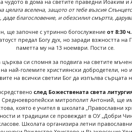
за чудото в дома на светите праведни Йоаким и А
а цялата вселена, защото от тебе възсия Слънцето
, даде благословение, и обезсилил смъртта, дарув
ен, ще започне с утринно богослужение
от 8:30 ч.
Златоуст предал Богу дух, но заради взжността н
паметта му на 13 ноември. Пости се.
 църква си спомня за подвига на светите мъче
 на най-големите християнски добродетели, но 
вите на всички светии Бог да изпълва сърцата н
посредствено
след Божествената света литурги
 Средноевропейски митрополит Антоний, ще има
това, която е учител в школата „Православни х
нности и традиции се провеждат в ОУ „Добри Чин
 класове. Школата организира летни православни
конкурси Рождество Христово и Възкресение Хр