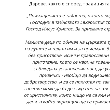
Дарове, както е според традицията
„
Причащението е тайнство, в което вя
Господни в тайнството Евхаристия т
Господ Иисус Христос. За приемане ст
Малките деца по обичая на Църквата т
на душите и телата им и за приемане 
без приготвяне. Всички православни
приготвяне, което се нарича говен
съблюдава установения пост, да ус
привички - изобщо да води живо
добротворство, и да се приготвя по та
говение може да бъде съкратен на три 
от християните, които нищо не са яли 
деня, в който вярващия ще се причаст