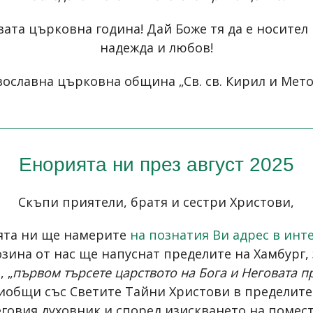
вата църковна година! Дай Боже тя да е носител 
надежда и любов!
ославна църковна община „Св. св. Кирил и Метод
Енорията ни през август 2025
Скъпи приятели, братя и сестри Христови,
ята ни ще намерите
на познатия Ви адрес в инт
озина от нас ще напуснат пределите на Хамбург,
 „
първом търсете царството на Бога и Неговата пр
 приобщи със Светите Тайни Христови в пределите
еговия духовник и според изискването на помес