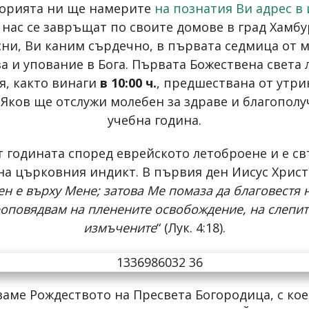
норията ни ще намерите
на познатия Ви адрес в
нас се завръщат по своите домове в град Хамбу
ни, Ви каним сърдечно, в първата седмица от 
а и упование в Бога. Първата Божествена света 
ля, както винаги
в 10:00 ч.
, предшествана от утр
 Яков ще отслужи молебен за здраве и благополу
учебна година.
 годината според еврейското летоброене и е св
на църковния индикт. В първия ден Иисус Христ
ен е върху Мене; затова Ме помаза да благовестя 
роповядвам на пленените освобождение, на слепите
измъчените
“ (Лук. 4:18).
ваме Рождеството на Пресвета Богородица, с кое