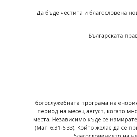
Да бъде честита и благословена но
Българската прав
богослужебната програма на енори
период на месец август, когато мн
места. Независимо къде се намирате,
(Мат. 6:31-6:33). Който желае да се
благословението на н