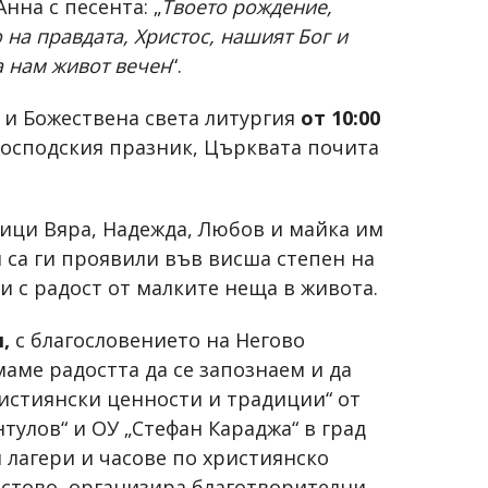
нна с песента: „
Твоето рождение,
 на правдата, Христос, нашият Бог и
а нам живот вечен
“.
и Божествена света литургия
от 10:00
а Господския празник, Църквата почита
ници Вяра, Надежда, Любов и майка им
и са ги проявили във висша степен на
и с радост от малките неща в живота.
я,
с благословението на Негово
ме радостта да се запознаем и да
ристиянски ценности и традиции“ от
тулов“ и ОУ „Стефан Караджа“ в град
 лагери и часове по християнско
истово, организира благотворителни