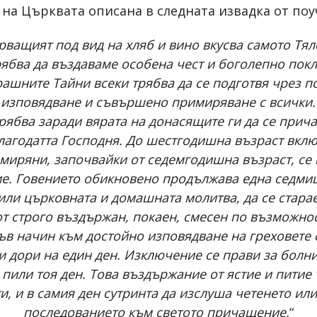
 на Църквата описана в следната извадка от по
рващият под вид на хляб и вино вкусва самото Тял
рябва да въздаваме особена чест и боголепно пок
рашните Тайни всеки трябва да се подготвя чрез по
изповядване и съвършено примиряване с всички.
рябва заради вярата на донасящите ги да се прича
благодатта Господня. До шестгодишна възраст вк
 миряни, започвайки от седемгодишна възраст, се
ие. Говението обикновено продължава една седмиц
или църковната и домашната молитва, да се старае
т строго въздържан, покаен, смесен по възможнос
къв начин към достойно изповядване на греховете с
и дори на един ден. Изключение се прави за болни
и пили тоя ден. Това въздържание от ястие и питие
и, и в самия ден сутринта да изслуша четенето ил
последованието към светото причащение.
“