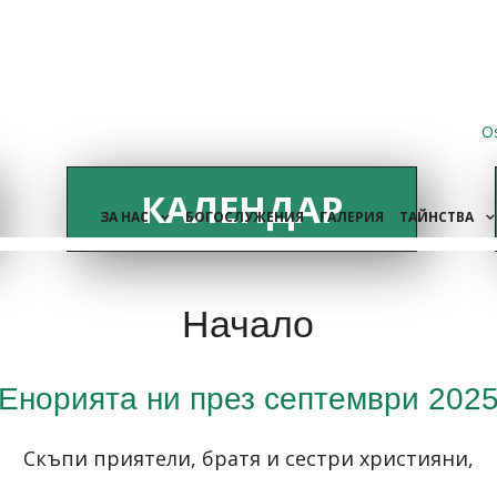
O
КАЛЕНДАР
ЗА НАС
БОГОСЛУЖЕНИЯ
ГАЛЕРИЯ
ТАЙНСТВА
Начало
Енорията ни през септември 202
Скъпи приятели, братя и сестри християни,