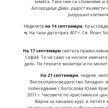
земята. Така ние си спомняме и 
Богородице Дево, радост възвести н
разрушил клетвата
Неделята
на 14 септември
, Кръстовд
ч.
На тази дата през 407 г. Св. Йоан 
На 17 септември
светата православна
София. Те не само са носили имената
дело. По техните молитви и по молит
На 21 септември
, неделя, не
Високопреосвещенство Западно- и
побеседваме с богослова Юлия Хрис
2011 г. Часовете по християнски це
Варна за начален курс и петите
краезнание, участва в общинските 