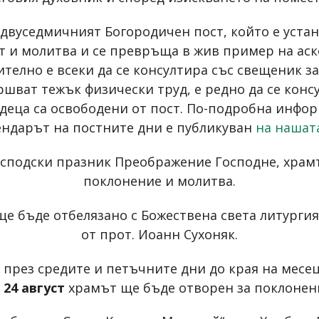
 двуседмичният Богородичен пост, който е уста
т и молитва и се превръща в жив пример на аске
елно е всеки да се консултира със свещеник за
шват тежък физически труд, е редно да се конс
деца са освободени от пост. По-подробна инфор
лендарът на постните дни е публикуван
на нашата
осподски празник Преображение Господне, хра
поклонение и молитва.
 ще бъде отбелязано с Божествена света литурги
от прот. Иоанн Сухоняк.
през средите и петъчните дни до края на месец
и 24 август
храмът ще бъде отворен за поклонен