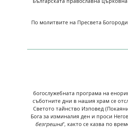
Българската православна църковна 
По молитвите на Пресвета Богородиц
богослужебната програма на енор
съботните дни в нашия храм се отс
Светото тайнство Изповед (Покаяни
Бога за изминалия ден и проси Него
безгрешна
“, както се казва по вр