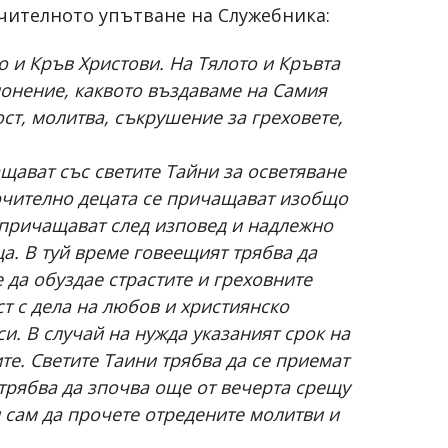
учителното упътване на Служебника:
о и Кръв Христови. На Тялото и Кръвта
лонение, каквото въздаваме на Самия
ст, молитва, съкрушение за греховете,
щават със светите Тайни за осветяване
лючително децата се причащават изобщо
 причащават след изповед и надлежно
а. В туй време говеещият трябва да
 да обуздае страстите и греховните
т с дела на любов и християнско
и. В случай на нужда указаният срок на
те. Светите Таини трябва да се приемат
 трябва да зпочва още от вечерта срещу
и сам да прочете отредените молитви и