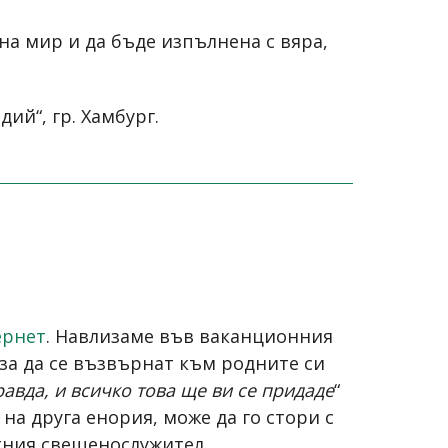
на мир и да бъде изпълнена с вяра,
ий“, гр. Хамбург.
ернет
. Навлизаме във ваканционния
 за да се възвърнат към родните си
авда, и всичко това ще ви се придаде
“
 на друга енория, може да го стори с
тния свещенослужител.