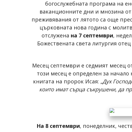
богослужебната програма на е
ваканционните дни и мнозина от 
преживявания от лятото са още прес
църковната нова година с молитв
отслужена
на 7 септември
, неде
Божествената света литургия отец
Месец септември е седмият месец от
този месец е определен за начало 
книгата на пророк Исая: „
Дух Господ
които имат сърца съкрушени, да п
На 8 септември
, понеделник, чест