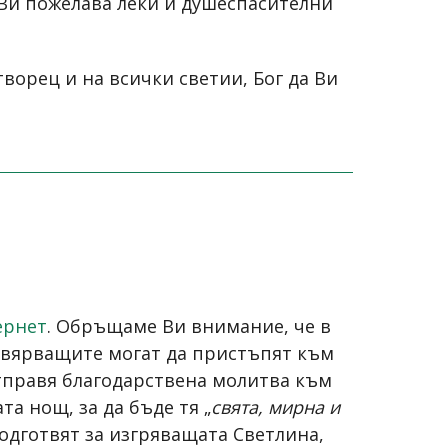
 Ви пожелава леки и душеспасителни
орец и на всички светии, Бог да Ви
ернет
. Обръщаме Ви внимание, че в
о вярващите могат да пристъпят към
отправя благодарствена молитва към
а нощ, за да бъде тя „
свята, мирна и
подготвят за изгряващата Светлина,