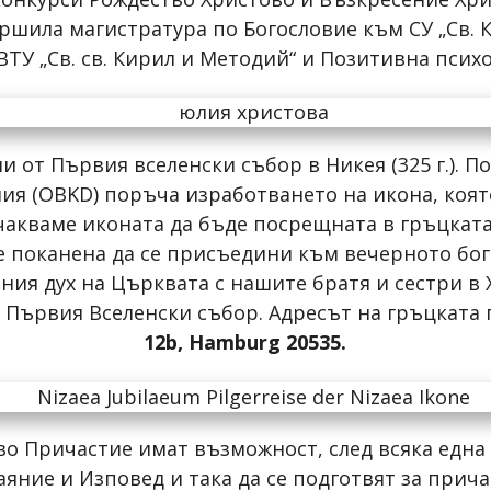
ршила магистратура по Богословие към СУ „Св. 
ВТУ „Св. св. Кирил и Методий“ и Позитивна псих
и от Първия вселенски събор в Никея (325 г.).
я (OBKD) поръча изработването на икона, коят
акваме иконата да бъде посрещната в гръцката
 е поканена да се присъедини към вечерното бо
ния дух на Църквата с нашите братя и сестри в 
 в Първия Вселенски събор. Адресът на гръцката
12b
, Hamburg 20535
.
о Причастие имат възможност, след всяка една
аяние и Изповед и така да се подготвят за прич