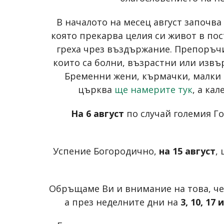
В началото на месец август започва
която прекарва целия си живот в пос
греха чрез въздържание. Препоръчит
които са болни, възрастни или извър
Бременни жени, кърмачки, малки 
църква
ще намерите тук
, а ка
На 6 август
по случай големия Г
Успение Богородично,
на 15 август
,
Обръщаме Ви и внимание на това, че 
а през неделните дни на
3, 10, 17 