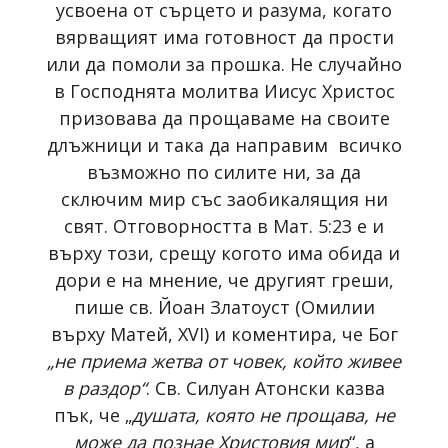
усвоена от сърцето и разума, когато
вярващият има готовност да прости
или да помоли за прошка. Не случайно
в Господнята молитва Иисус Христос
призовава да прощаваме нa своите
длъжници и така да направим всичко
възможно по силите ни, за да
сключим мир със заобикалящия ни
свят. Отговорността в Мат. 5:23 е и
върху този, срещу когото има обида и
дори е на мнение, че другият греши,
пише св. Йоан Златоуст (Омилии
върху Матей, XVI) и коментира, че Бог
„не приема жетва от човек, който живее
в раздор“
. Св. Силуан Атонски казва
пък, че „
душата, която не прощава, не
може да познае Христовия мир
“, а