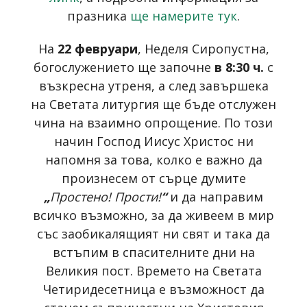
празника
ще намерите тук
.
На
22 февруари
, Неделя Сиропустна,
богослужението ще започне
в 8:30 ч.
с
възкресна утреня, а след завършека
на Светата литургия ще бъде отслужен
чина на взаимно опрощение. По този
начин Господ Иисус Христос ни
напомня за това, колко е важно да
произнесем от сърце думите
„
Простено! Прости!
“
и да направим
всичко възможно, за да живеем в мир
със заобикалящият ни свят и така да
встъпим в спасителните дни на
Великия пост. Времето на Светата
Четиридесетница е възможност да