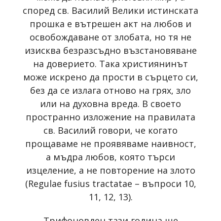
според св. Василий Велики истинската
прошка е вътрешен акт на любов и
освобождаване от злобата, но тя не
изисква безразсъдно възстановяване
на доверието. Така християнинът
може искрено да прости в сърцето си,
без да се излага отново на грях, зло
или на духовна вреда. В своето
пространно изложение на правилата
св. Василий говори, че когато
прощаваме не проявяваме наивност,
а мъдра любов, която търси
изцеление, а не повторение на злото
(Regulae fusius tractatae – въпроси 10,
11, 12, 13).
Трифоновден тази година ще