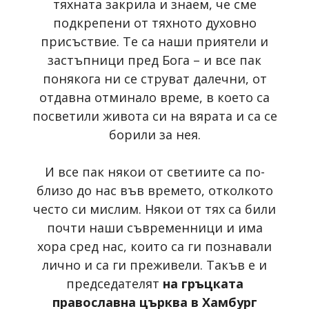
тяхната закрила и знаем, че сме
подкрепени от тяхното духовно
присъствие. Те са наши приятели и
застъпници пред Бога – и все пак
понякога ни се струват далечни, от
отдавна отминало време, в което са
посветили живота си на вярата и са се
борили за нея.
И все пак някои от светиите са по-
близо до нас във времето, отколкото
често си мислим. Някои от тях са били
почти наши съвременници и има
хора сред нас, които са ги познавали
лично и са ги преживели. Такъв е и
председателят
на гръцката
православна църква в Хамбург