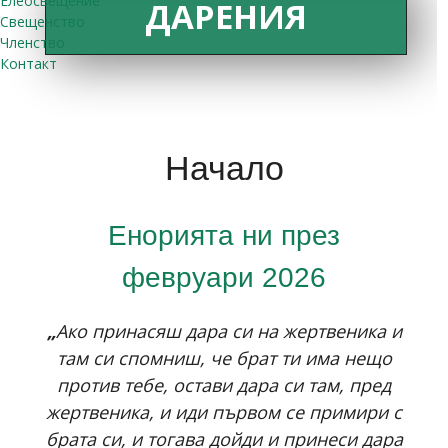
Елеосвещение
ДАРЕНИЯ
Свещенство
Членство
Контакт
Начало
Енорията ни през
февруари 2026
„
Ако принасяш дара си на жертвеника и
там си спомниш, че брат ти има нещо
против тебе, остави дара си там, пред
жертвеника, и иди първом се примири с
брата си, и тогава дойди и принеси дара