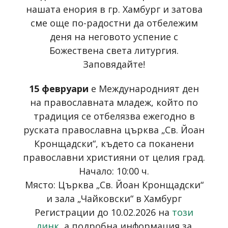
нашата енория в гр. Хамбург и затова
сме още по-радостни да отбележим
деня на неговото успение с
Божествена света литургия.
Заповядайте!
15 февруари
е Международният ден
на православната младеж, който по
традиция се отбелязва ежегодно в
руската православна църква „Св. Йоан
Кронщадски“, където са поканени
православни християни от целия град.
Начало: 10:00 ч.
Място: Църква „Св. Йоан Кронщадски“
и зала „Чайковски“ в Хамбург
Регистрации до 10.02.2026 на
този
линк
, а подробна информация за