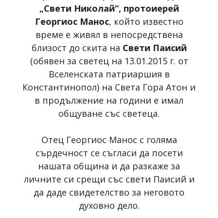
„Свети Николай“, протоиерей
Георгиос Манос
, който известно
време е живял в непосредствена
близост до скита на
Свети Паисий
(обявен за светец на 13.01.2015 г. от
Вселенската патриаршия в
Константинопол) на Света Гора Атон и
в продължение на години е имал
общуване със светеца.
Отец Георгиос Манос с голяма
сърдечност се съгласи да посети
нашата община и да разкаже за
личните си срещи със свети Паисий и
да даде свидетелство за неговото
духовно дело.