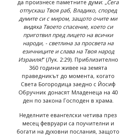
да произнесе паметните думи: „
Сега
отпускаш Твоя раб, Владико, според
думите си с миром, защото очите ми
видяха Твоето спасение, което си
приготвил пред лицето на всички
народи, - светлина за просвета на
езичниците и слава на Твоя народ
Израиля!
“ (Лук. 2:29). Приблизително
360 години живее на земята
праведникът до момента, когато
Света Богородица заедно с Йосиф
Обручник донасят Младенеца на 40
ден по закона Господен в храма.
Неделните евангелски четива през
месец февруари са поучителни и
богати на духовни послания, защото