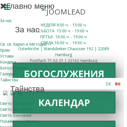
Главно меню
За нас
НЕДЕЛЯ 8:00
ч.
- 15:00 ч.
За нас
СЪБОТА
15:00
ч.
- 19:00 ч.
ПЕТЪК
16:00
ч.
- 19:00 ч.
СРЯДА
16:00
ч.
- 19:00 ч.
Св. св. Кирил и Методий
Osterkirche | Wandsbeker Chaussee 192 | 22089
Храм
Hamburg
Устави
Postfach 71 02 21 | 22162 Hamburg
Кондика
Богослужения
БОГОСЛУЖЕНИЯ
Галерия
Тайнства
DE
BG
Тайнства
КАЛЕНДАР
Свето Причастие
Свето Кръщение
Свето Венчание
Покаяние и изповед