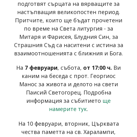
подготвят сърцата на вярващите за
настъпващия великопостен период.
Притчите, които ще бъдат прочетени
по време на Света литургия - за
Митаря и Фарисея, Блудния Син, за
Страшния Съд са наситени с истина за
взаимоотношенията с ближния и Бога.
На
7 февруари
, събота,
от 17:00 ч.
Ви
каним на беседа с прот. Георгиос
Манос за живота и делото на свети
Паисий Светогорец. Подробна
информация за събитието
ще
намерите тук
.
На 10 февруари, вторник, Църквата
чества паметта на св. Харалампи,