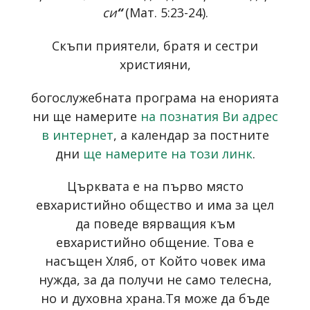
си
“
(Мат. 5:23-24).
Скъпи приятели, братя и сестри
християни,
богослужебната програма на енорията
ни ще намерите
на познатия Ви адрес
в интернет
, а календар за постните
дни
ще намерите на този линк
.
Църквата е на първо място
евхаристийно общество и има за цел
да поведе вярващия към
евхаристийно общение. Това е
насъщен Хляб, от Който човек има
нужда, за да получи не само телесна,
но и духовна храна.Тя може да бъде