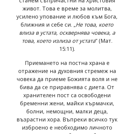
станем съпричастни на Христовия
живот. Това е време за молитва,
усилено упование и любов към Бога,
ближния и себе си. „
Не това, което
влиза в устата, осквернява човека, а
това, което излиза от устата
“ (Мат.
15:11).
Приемането на постна храна е
отражение на духовния стремеж на
човека да приеме Божията воля и не
бива да се приравнява с диета. От
хранителен пост са освободени
бременни жени, майки кърмачки,
болни, немощни, малки деца,
възрастни хора. Въпреки всичко тук
изброено е необходимо личното