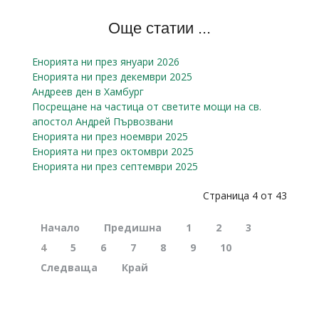
Още статии ...
Енорията ни през януари 2026
Енорията ни през декември 2025
Андреев ден в Хамбург
Посрещане на частица от светите мощи на св.
апостол Андрей Първозвани
Енорията ни през ноември 2025
Енорията ни през октомври 2025
Енорията ни през септември 2025
Страница 4 от 43
Начало
Предишна
1
2
3
4
5
6
7
8
9
10
Следваща
Край