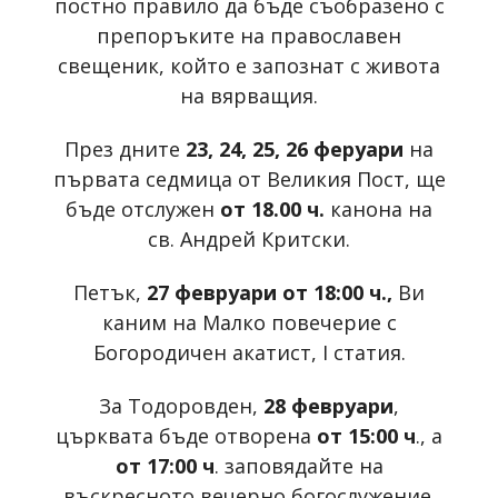
постно правило да бъде съобразено с
препоръките на православен
свещеник, който е запознат с живота
на вярващия.
През дните
23, 24, 25, 26 феруари
на
първата седмица от Великия Пост, ще
бъде отслужен
от 18.00 ч.
канона на
св. Андрей Критски.
Петък,
27 февруари от 18:00 ч.,
Ви
каним на Малко повечерие с
Богородичен акатист, I статия.
За Тодоровден,
28 февруари
,
църквата бъде отворена
от 15:00 ч
., а
от 17:00 ч
. заповядайте на
въскресното вечерно богослужение.