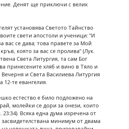
ение. Денят ще приключи с велик
телят установява Светото Тайнство
воите свети апостоли и ученици: “И
за вас се дава; това правете за Мой
кръв, която за вас се пролива“ (Лук.
твена Света Литургия, та сам Бог
а принесените хляб и вино в Тяло и
 Вечерня и Света Василиева Литургия
а 12-те евангелия.
ешко естество е било подложено на
рай, молейки се дори за онези, които
 23:34). Всяка една дума изречена от
 и засвидетелствана минимум от двама
о на човешката душа, призовавайки