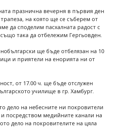
нната празнична вечерня в първия ден
трапеза, на която ще се съберем от
ваме да споделим пасхалната радост с
 също така да отбележим Гергьовден.
нобългарски ще бъде отбелязан на 10
ници и приятели на енорията ни от
ност, от 17.00 ч. ще бъде отслужен
българското училище в гр. Хамбург.
то дело на небесните ни покровители
то и посредством медийните канали на
ото дело на покровителите на цяла