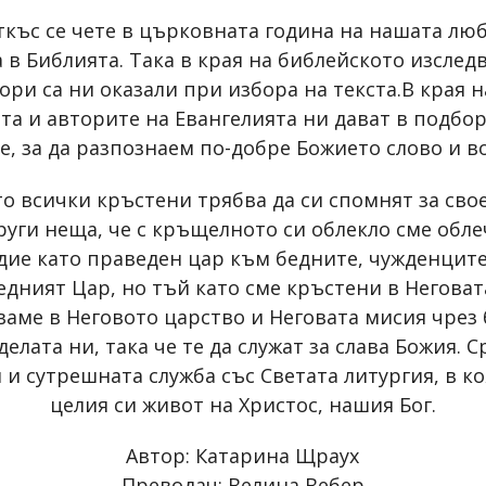
откъс се чете в църковната година на нашата л
а в Библията. Така в края на библейското изсле
ори са ни оказали при избора на текста.В края 
а и авторите на Евангелията ни дават в подбора
, за да разпознаем по-добре Божието слово и во
ато всички кръстени трябва да си спомнят за св
руги неща, че с кръщелното си облекло сме облеч
ие като праведен цар към бедните, чужденците
едният Цар, но тъй като сме кръстени в Неговат
ваме в Неговото царство и Неговата мисия чрез 
елата ни, така че те да служат за слава Божия.
и сутрешната служба със Светата литургия, в ко
целия си живот на Христос, нашия Бог.
Автор: Катарина Щраух
Преводач: Велина Вебер