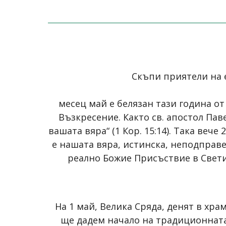
Скъпи приятели на е
месец май е белязан тази година о
Възкресение. Както св. апостол Пав
вашата вяра“ (1 Кор. 15:14). Така ве
е нашата вяра, истинска, неподправ
реално Божие Присъствие в Свети
На 1 май, Велика Сряда, денят в хра
ще дадем начало на традиционната