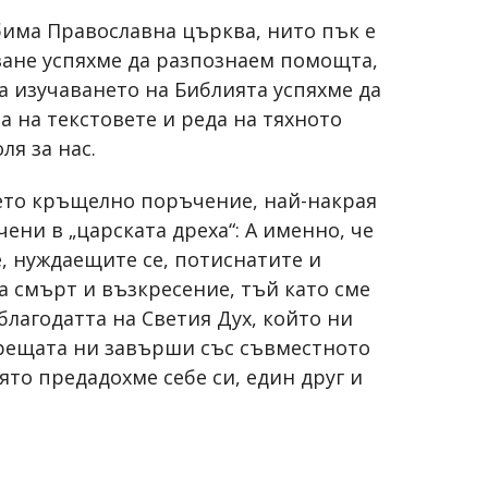
юбима Православна църква, нито пък е
дване успяхме да разпознаем помощта,
на изучаването на Библията успяхме да
 на текстовете и реда на тяхното
ля за нас.
оето кръщелно поръчение, най-накрая
ени в „царската дреха“: А именно, че
, нуждаещите се, потиснатите и
а смърт и възкресение, тъй като сме
благодатта на Светия Дух, който ни
 Срещата ни завърши със съвместното
ято предадохме себе си, един друг и