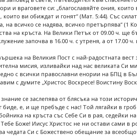
ори и враговете си: „благославяйте ония, които 
, които ви обиждат и гонят“ (Мат. 5:44). Със сил
, на всичко се надява, всичко претърпява“ (1 Ко
тва на кръста. На Велики Петък от 09.00 ч. ще 
ужение започва в 16.00 ч. с утреня, а от 17.00 ч
вършека на Великия Пост с най-радостната вест 
ителна мисия, изливайки над нас великата Си ми
аедно с всички православни енории на БПЦ в Бълг
авим с думите „Христос Воскресе! Воистину Воскр
 знание се заслепява от блясъка на този истор
г биде, е, и ще пребъде с нас! Той лягайки в гро
бойника на кръста със Себе Си в рая, седейки на
 Тебе Боже! Иисус Христос не ни остави сами в р
 за чедата Си с Божествено обещание за всеобщо