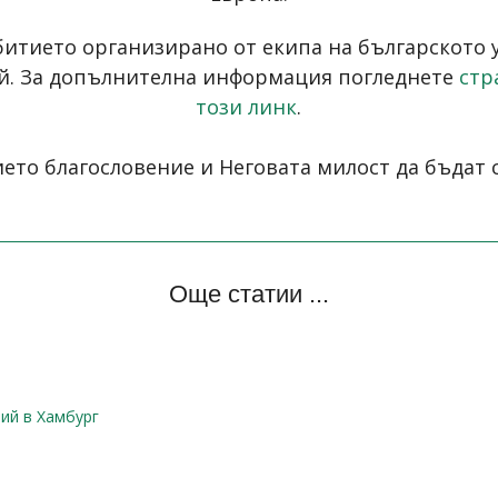
итието организирано от екипа на българското у
ай. За допълнителна информация погледнете
стр
този линк
.
ето благословение и Неговата милост да бъдат с
Още статии ...
ий в Хамбург