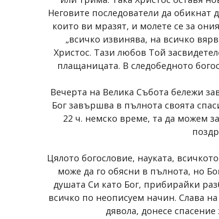
Неговите последователи да обикнат д
които ви мразят, и молете се за ония
„всичко извинява, на всичко вярва
Христос. Тази любов Той засвидетелс
плащаницата. В следобедното богосл
Вечерта на Велика Събота бележи за
Бог завършва в пълнота своята спас
22 ч. немско време, та да можем з
поздр
Цялото богословие, науката, всичкото
може да го обясни в пълнота, но Бо
душата Си като Бог, прибирайки раз
всичко по неописуем начин. Слава на
дявола, донесе спасение