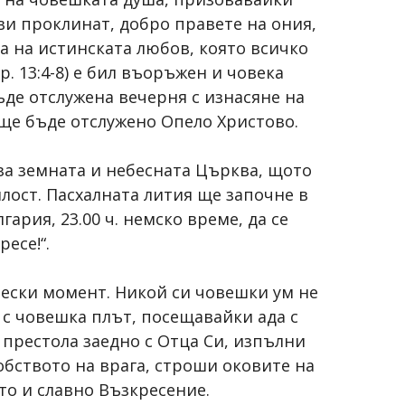
ви проклинат, добро правете на ония,
ата на истинската любов, която всичко
р. 13:4-8) е бил въоръжен и човека
бъде отслужена вечерня с изнасяне на
. ще бъде отслужено Опело Христово.
за земната и небесната Църква, щото
лост. Пасхалната лития ще започне в
ария, 23.00 ч. немско време, да се
есе!“.
ически момент. Никой си човешки ум не
б с човешка плът, посещавайки ада с
 престола заедно с Отца Си, изпълни
обството на врага, строши оковите на
то и славно Възкресение.