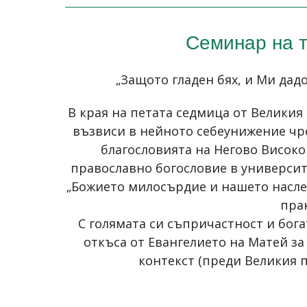
Семинар на т
„Защото гладен бях, и Ми дадо
В края на петата седмица от Великия
възвиси в нейното себеунижение чре
благословията на Негово Високо
православно богословие в университ
„Божието милосърдие и нашето наслед
пра
С голямата си съпричастност и бог
откъса от Евангелието на Матей за
контекст (преди Великия п