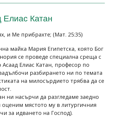
д Елиас Катан
, и Ме прибрахте; (Мат. 25:35)
нна майка Мария Египетска, която Бог
енория се проведе специална среща с
 Асаад Елиас Катан, професор по
 задълбочи разбирането ни по темата
ктиката на милосърдието трябва да се
ост.
ан ни насърчи да разгледаме заедно
 и оценим мястото му в литургичния
чи за идването на Господ).