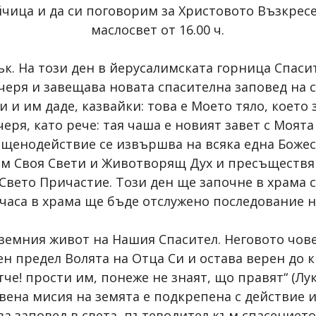
чица и да си поговорим за Христовото Възкрес
маслосвет от 16.00 ч.
к. На този ден в йерусалимската горница Спаси
черя и завещава новата спасителна заповед на с
 и им даде, казвайки: това е Моето тяло, което 
ря, като рече: тая чаша е новият завет с Моята 
вещенодействие се извършва на всяка една Божес
 Своя Свети и Животворящ Дух и пресъществяв
Свето Причастие. Този ден ще започне в храма с
00 часа в храма ще бъде отслужено последование н
 земния живот на Нашия Спасител. Неговото чов
н предел Волята на Отца Си и остава верен до к
че! прости им, понеже не знаят, що правят“ (Лук.
вена мисия на земята е подкрепена с действие
ова заповед в света, пътеводител към спасениет