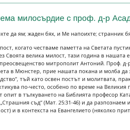
ема милосърдие с проф. д-р Аса
хте да ям; жаден бях, и Ме напоихте; странник бях
 пост, когато честваме паметта на Светата пусти
з Своята велика милост, тази година в нашата 
преосвещенство митрополит Антоний. Проф. д-р
ета в Мюнстер, прие нашата покана и молба да
ство“, тъй като освен постът и молитвата, пра
ктикува по-често, особено по време на Великия п
ат опит в тълкуването на Библията професор Кат
 „Страшния съд“ (Мат. 25:31-46) и да разпознаем
ост) и в контекста на Евангелието (няколко прит