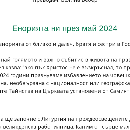
Енорията ни през май 2024
норията от близко и далеч, братя и сестри в Го
т най-голямото и важно събитие в живота на пр
ел казва: “ако пък Христос не е възкръснал, то п
че 2024 години празнуваме избавлението на човеш
ена, необвързана с националност или географск
те Тайнства на Църквата установени от Самият 
ма ще започне с Литургия на преждеосвещените дар
 великденска работилница. Каним от сърце мал