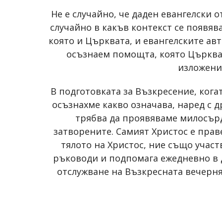
Не е случайно, че даден евангелски 
случайно в какъв контекст се появяв
която и Църквата, и евангелските авт
осъзнаем помощта, която Църкват
изложение
В подготовката за Възкресение, ког
осъзнахме какво означава, наред с д
трябва да проявяваме милосърд
затворените. Самият Христос е прав
тялото на Христос, ние също участ
ръководи и подпомага ежедневно в д
отслужване на Възкресната вечерня 