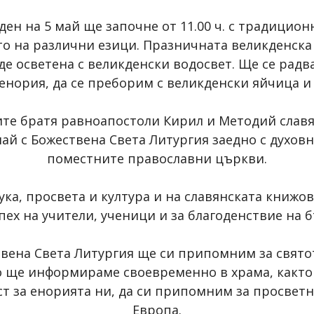
ден на 5 май ще започне от 11.00 ч. с традицио
то на различни езици. Празничната великденска 
ъде осветена с великденски водосвет. Ще се рад
енория, да се преборим с великденски яйчица и
ите братя равноапостоли Кирил и Методий славя
май с Божествена Света Литургия заедно с духов
поместните православни църкви.
ука, просвета и култура и на славянската книжов
пех на учители, ученици и за благоденствие на 
ствена Света Литургия ще си припомним за свято
оято ще информираме своевременно в храма, как
ст за енорията ни, да си припомним за просветн
Европа.