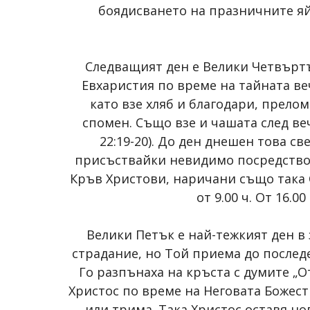
боядисването на празничните яй
Следващият ден е Велики Четвъртъ
Евхаристия по време на тайната ве
като взе хляб и благодари, преломи
спомен. Също взе и чашата след вече
22:19-20). До ден днешен това с
присъствайки невидимо посредством
Кръв Христови, наричани също така 
от 9.00 ч. От 16.
Велики Петък е най-тежкият ден в
страдание, но Той приема до последе
Го разпънаха на кръста с думите „От
Христос по време на Неговата Божест
или трима. Така Христос оставя н