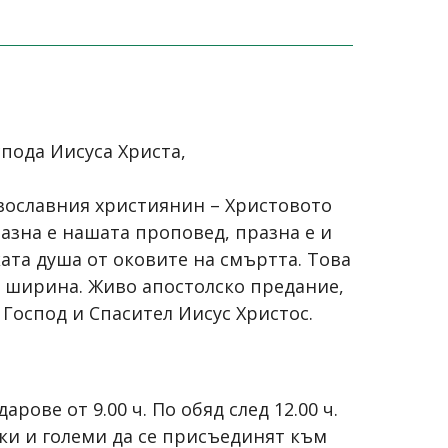
спода Иисуса Христа,
авославния християнин – Христовото
разна е нашата проповед, празна е и
ката душа от оковите на смъртта. Това
а ширина. Живо апостолско предание,
Господ и Спасител Иисус Христос.
ове от 9.00 ч. По обяд след 12.00 ч.
ки и големи да се присъединят към