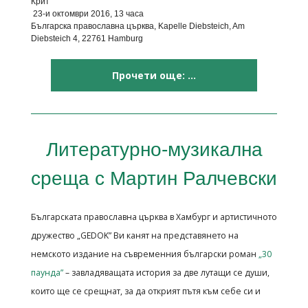
Крит”
23-и октомври 2016, 13 часа
Българска православна църква, Kapelle Diebsteich, Am
Diebsteich 4, 22761 Hamburg
Прочети още: ...
Литературно-музикална
среща с Мартин Ралчевски
Българската православна църква в Хамбург и артистичното
дружество „GEDOK” Ви канят на
представянето на
немското издание на съвременния български роман
„30
паунда”
–
завладяващата история за две лутащи се души,
които ще се срещнат, за да открият пътя към
себе си и