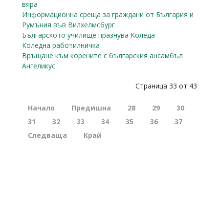
вяра
Информационна среща за граждани от България и
Румъния във Вилхелмсбург
Българското училище празнува Коледа
Коледна работилничка
Връщане към корените с българския ансамбъл
Ангеликус
Страница 33 от 43
Начало
Предишна
28
29
30
31
32
33
34
35
36
37
Следваща
Край