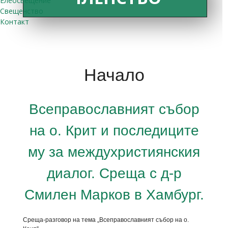
Елеосвещение
Свещенство
Контакт
Начало
Всеправославният събор
на о. Крит и последиците
му за междухристиянския
диалог. Среща с д-р
Смилен Марков в Хамбург.
Среща-разговор на тема „Всеправославният събор на о.