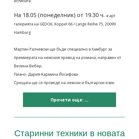
истината.
На 18.05 (понеделник) от 19.30 ч.
в арт
галерията на GEDOK, Koppel 66 / Lange Reihe 75, 20099
Hamburg
Мартин Ралчевски ще бъде специално в Хамбург за
премиерата на немския превод на романа, направен от
Велина Вебер.
Пиано: Дария-Кармина Йосифова
Срещата ще се проведе на немски и български език.
Прочети още: ...
Старинни техники в новата