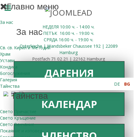
Главно меню
За нас
НЕДЕЛЯ 10:00
ч.
- 14:00 ч.
За нас
ПЕТЪК
16:00
ч.
- 19:00 ч.
СРЯДА
16:00
ч.
- 19:00 ч.
Osterkirche | Wandsbeker Chaussee 192 | 22089
Св. св. Кирил и Методий
Hamburg
Храм
Postfach 71 02 21 | 22162 Hamburg
Устави
Кондика
ДАРЕНИЯ
Богослужения
Галерия
DE
BG
Тайнства
Тайнства
КАЛЕНДАР
Свето Причастие
Свето Кръщение
Свето Венчание
Покаяние и изповед
ЧЛЕНСТВО