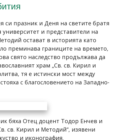
бития
я си празник и Деня на светите братя
я университет и представители на
Методий остават в историята като
ело преминава границите на времето,
ова свято наследство продължава да
вославният храм „Св. св. Кирил и
олитва, тя е истински мост между
стояха с благословението на Западно-
ик бяха Отец доцент Тодор Енчев и
. св. Кирил и Методий“, изявени
куство и иконография.