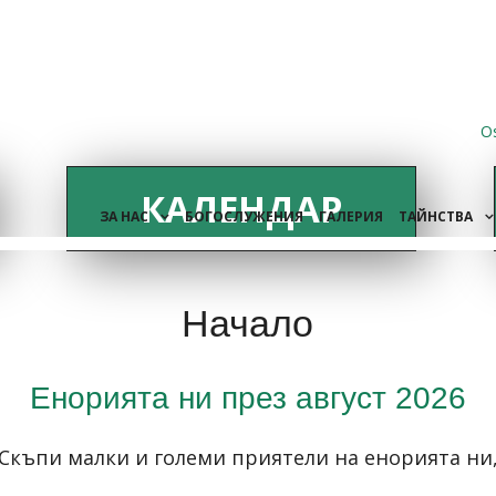
O
КАЛЕНДАР
ЗА НАС
БОГОСЛУЖЕНИЯ
ГАЛЕРИЯ
ТАЙНСТВА
Начало
Енорията ни през август 2026
Скъпи малки и големи приятели на енорията ни