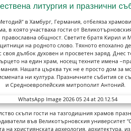
ествена литургия и празнични съ
 Методий“ в Хамбург, Германия, отбеляза храмови
ма, в която участваха гости от Великотърновски
а православна общност. Светите братя Кирил и 
защитници на родното слово. Тяхното епохално д
 своя дълбок духовен и просветен заряд. Днес т
 сърцето на един храм, носещ техните имена –пра
мания. Нашата църква тук не е просто дом за м
смената ни култура. Празничните събития се съ
и Средноевропейския митрополит Антоний.
лство скъпи гости на тазгодишния храмов празн
даватели във Великотърновския университет “Св
та на християнската археология, архитектура, из