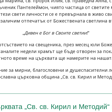
а Марина, св. пророк Илия, св. праведна Анна, 
ъченик Пантелеймон, чиято частица от светите
т тези свети личности се е превърнала в живо св
езаличим отпечатък от Божествената светлина в
„
Дивен е Бог в Своите светии!
“
тсъствието на свещеника, през месец юли Боже
станалите недели храмът ще бъде отворен за по
ното време на църквата ще намерите на нашат
ние за мирни, благословени и душеспасителни л
славна църковна община „Св. св. Кирил и Методи
рквата „Св. св. Кирил и Методий“ 