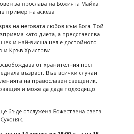
новен за прослава на Божията Майка,
ив пример на аскеза.
раз на неговата любов към Бога. Той
зприема като диета, а представлява
ршек и най-висша цел е достойното
о и Кръв Христови.
освобождава от хранителния пост
еднала възраст. Във всички случаи
вленията на православен свещеник,
ярващия и може да даде подходящо
 ще бъде отслужена Божествена света
 Сухоняк.
жение
на 14 август от 18:00 ч.
, а на
15