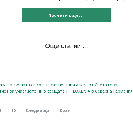
Прочети още: ...
Още статии ...
зa за личната си среща с известния аскет от Света гора
чет за участието ни в срещата PHILOXENIA в Северна Германия, 
9
10
Следваща
Край