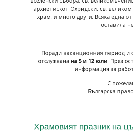
вселенски събора, св. великомъчениц
архиепископ Охридски, св. великом
храм, и много други. Всяка една о
оставила н
Поради ваканционния период и о
отслужвана
на 5 и 12 юли
. През о
информация за работ
С пожела
Българска право
Храмовият празник на цъ