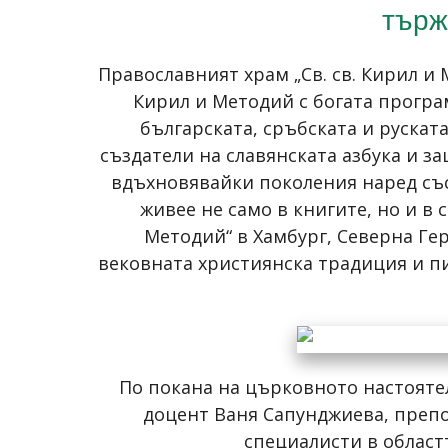
търж
Православният храм „Св. св. Кирил и
Кирил и Методий с богата програ
българската, сръбската и рускат
създатели на славянската азбука и 
вдъхновявайки поколения наред със
живее не само в книгите, но и в
Методий“ в Хамбург, Северна Гер
вековната християнска традиция и пи
По покана на църковното настояте
доцент Ваня Сапунджиева, препо
специалисти в област