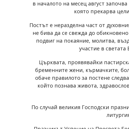
в началото на месец август започва
която прекарва цели
Постът е неразделна част от духовн
не бива да се свежда до обикновен
подвиг на покаяние, молитва, въз
участие в светата
Църквата, проявявайки пастирск
бременните жени, кърмачките, бол
обаче правилото за постене следв
който познава живота, здравосло
По случай великия Господски празн
литурги
Празникът Успение на Пресвета Бо