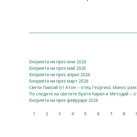
Енорията ни през юни 2026
Енорията ни през май 2026
Енорията ни през април 2026
Енорията ни през март 2026
Свети Паисий от Атон – отец Георгиос Манос разка
По следите на светите братя Кирил и Методий – от
Енорията ни през февруари 2026
1
2
3
4
5
6
7
8