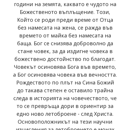
години на земята, каквато е чудото на
Божественото въплъщение. Този,
Който се роди преди време от Отца
без намесата на жена, се ражда във
времето от майка без намесата на
баща. Бог се снизява доброволно да
стане човек, за да издигне човека в
божествено достойнство по благодат.
Човекът осиновява Бога във времето,
a Бог осиновява човека във вечността.
Рождеството по плът на Сина Божий
до такава степен е оставило трайна
следа в историята на човечеството, че
то се превръща дори в ориентир за
едно ново летоброене - след Христа.
Основоположникът на тези научни
изчисления за летоброенето е монах