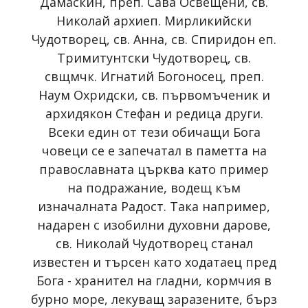
Дамаскин, преп. Сава Освещени, св.
Николай архиеп. Мирликийски
Чудотворец, св. Анна, св. Спиридон еп.
Тримитунтски Чудотворец, св.
свщмчк. Игнатий Богоносец, преп.
Наум Охридски, св. първомъченик и
архидякон Стефан и редица други.
Всеки един от тези обичащи Бога
човеци се е запечатал в паметта на
православната църква като пример
на подражание, водещ към
изначалната Радост. Така например,
надарен с изобилни духовни дарове,
св. Николай Чудотворец станал
известен и търсен като ходатаец пред
Бога - хранител на гладни, кормчия в
бурно море, лекуващ заразените, бърз