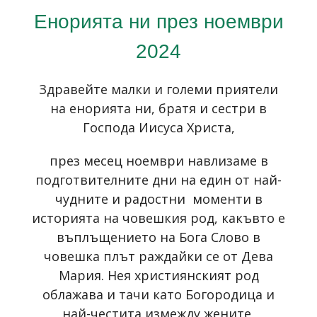
Енорията ни през ноември
2024
Здравейте малки и големи приятели
на енорията ни, братя и сестри в
Господа Иисуса Христа,
през месец ноември навлизаме в
подготвителните дни на един от най-
чудните и радостни моменти в
историята на човешкия род, какъвто е
въплъщението на Бога Слово в
човешка плът раждайки се от Дева
Мария. Нея християнският род
облажава и тачи като Богородица и
най-честита измежду жените,