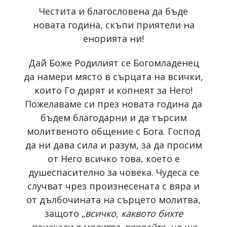
Честита и благословена да бъде
новата година, скъпи приятели на
енорията ни!
Дай Боже Родилият се Богомладенец
да намери място в сърцата на всички,
които Го дирят и копнеят за Него!
Пожелаваме си през новата година да
бъдем благодарни и да търсим
молитвеното общение с Бога. Господ
да ни дава сила и разум, за да просим
от Него всичко това, което е
душеспасително за човека. Чудеса се
случват чрез произнесената с вяра и
от дълбочината на сърцето молитва,
защото „
всичко, каквото бихте
поискали в молитва, вярвайте, че ще