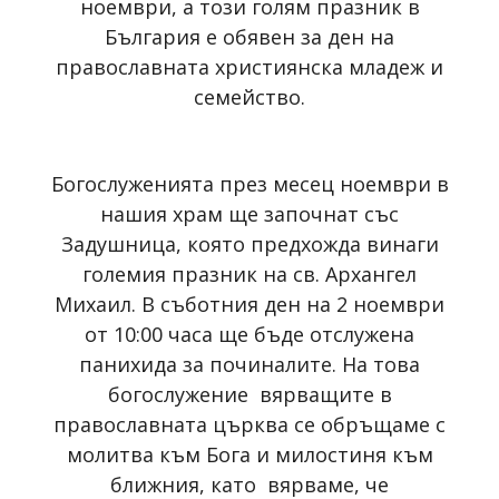
ноември, а този голям празник в
България е обявен за ден на
православната християнска младеж и
семейство.
Богослуженията през месец ноември в
нашия храм ще започнат със
Задушница, която предхожда винаги
големия празник на св. Архангел
Михаил. В съботния ден на 2 ноември
от 10:00 часа ще бъде отслужена
панихида за починалите. На това
богослужение вярващите в
православната църква се обръщаме с
молитва към Бога и милостиня към
ближния, като вярваме, че