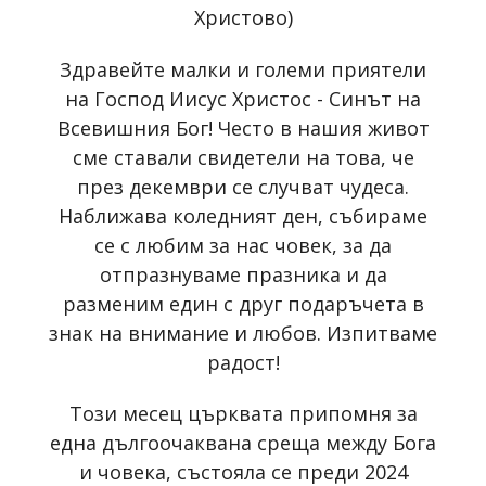
Христово)
Здравейте малки и големи приятели
на Господ Иисус Христос - Синът на
Всевишния Бог! Често в нашия живот
сме ставали свидетели на това, че
през декември се случват чудеса.
Наближава коледният ден, събираме
се с любим за нас човек, за да
отпразнуваме празника и да
разменим един с друг подаръчета в
знак на внимание и любов. Изпитваме
радост!
Този месец църквата припомня за
една дългоочаквана среща между Бога
и човека, състояла се преди 2024