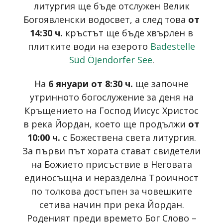
литургия ще бъде отслужен Велик
Богоявленски водосвет, а след това
от
14:30 ч.
кръстът ще бъде хвърлен в
плитките води на езерото
Badestelle
Süd Öjendorfer See
.
На
6 януари от 8:30 ч.
ще започне
утринното богослужение за деня на
Кръщението на Господ Иисус Христос
в река Йордан, което ще продължи
от
10:00 ч.
с Божествена света литургия.
За първи път хората стават свидетели
на Божието присъствие в Неговата
единосъщна и неразделна Троичност
по толкова достъпен за човешките
сетива начин при река Йордан.
Роденият преди времето Бог Слово –