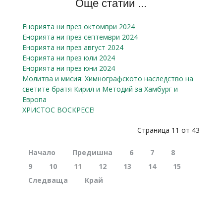
Още статии ...
Енорията ни през октомври 2024
Енорията ни през септември 2024
Енорията ни през август 2024
Енорията ни през юли 2024
Енорията ни през юни 2024
Молитва и мисия: Химнографското наследство на
светите братя Кирил и Методий за Хамбург и
Европа
ХРИСТОС ВОСКРЕСЕ!
Страница 11 от 43
Начало
Предишна
6
7
8
9
10
11
12
13
14
15
Следваща
Край