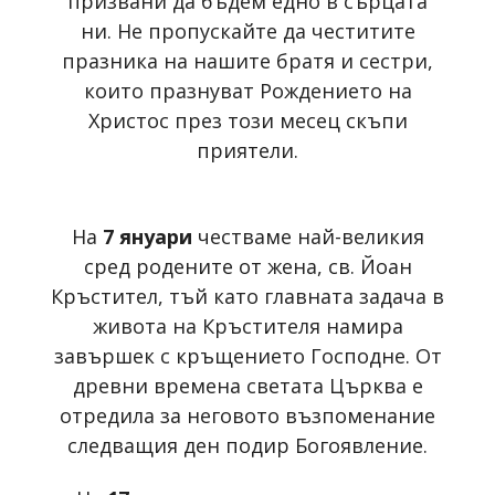
призвани да бъдем едно в сърцата
ни. Не пропускайте да честитите
празника на нашите братя и сестри,
които празнуват Рождението на
Христос през този месец скъпи
приятели.
На
7 януари
честваме най-великия
сред родените от жена, св. Йоан
Кръстител, тъй като главната задача в
живота на Кръстителя намира
завършек с кръщението Господне. От
древни времена светата Църква е
отредила за неговото възпоменание
следващия ден подир Богоявление.