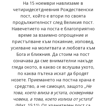
На 15 ноември навлизаме в
четиридесетдневния Рождественски
пост, който е втори по своята
продължителност след Великия пост.
Навечетието на поста е благоприятно
време за взаимно опрощение и
пристъпване към покаяние, изповед,
усилване на молитвата и любовта към
Бога и ближния. Да стоим на пост
означава да сме внимателни накъде
гледа окото, в какво се вслушва ухото,
по каква пътека искат да бродят
нозете. Приемането на постна храна е
средство, а не самоцел, защото „
Не
това, което влиза в устата, осквернява
човека, а това, което излиза от устата
“
(Мат. 15:11). От хранителен пост са