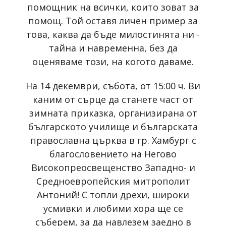
помощник на всички, които зоват за
помощ. Той оставя личен пример за
това, каква да бъде милостинята ни -
тайна и навременна, без да
оценяваме този, на когото даваме.
На 14 декември, събота, от 15:00 ч. Ви
каним от сърце да станете част от
зимната приказка, организирана от
българското училище и българската
православна църква в гр. Хамбург с
благословението на Негово
Високопреосвещенство Западно- и
Средноевропейския митрополит
Антоний! С топли дрехи, широки
усмивки и любими хора ще се
съберем, за да навлезем заедно в