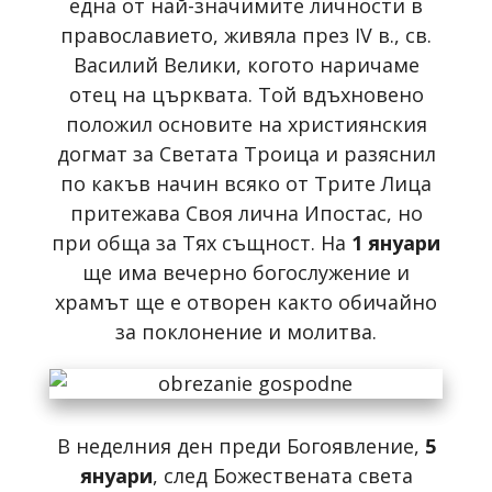
една от най-значимите личности в
православието, живяла през IV в., св.
Василий Велики, когото наричаме
отец на църквата. Той вдъхновено
положил основите на християнския
догмат за Свeтата Троица и разяснил
по какъв начин всяко от Трите Лица
притежава Своя лична Ипостас, но
при обща за Тях същност. На
1 януари
ще има вечерно богослужение и
храмът ще е отворен както обичайно
за поклонение и молитва.
В неделния ден преди Богоявление,
5
януари
, след Божествената света