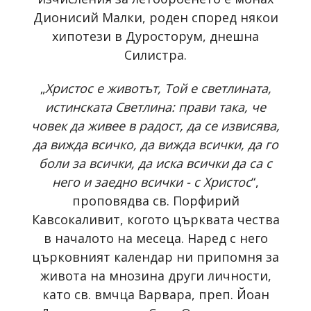
Дионисий Малки, роден според някои
хипотези в Дуросторум, днешна
Силистра.
„
Христос е животът, Той е светлината,
истинската Светлина: прави така, че
човек да живее в радост, да се извисява,
да вижда всичко, да вижда всички, да го
боли за всички, да иска всички да са с
него и заедно всички - с Христос
“,
проповядва св. Порфирий
Кавсокаливит, когото църквата чества
в началото на месеца. Наред с него
църковният календар ни припомня за
живота на мнозина други личности,
като св. вмчца Варвара, преп. Йоан