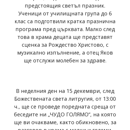
предстоящия светъл празник.
Ученици от училищната група до 6
клас са подготвили кратка празнична
програма пред църквата. Малко след
това в храма децата ще представят
сценка за Рождество Христово, с
музикално изпълнение, а отец Яков
ще отслужи молебен за здраве.
В неделния ден на 15 декември, след
Божествената света литругия, от 13:00
ч., ще се проведе поредната среща от
беседите ни „ЧУДО ГОЛЯМО“, на която
ще ви очакваме, както обикновено, за
разговор в храма с малки и големи.