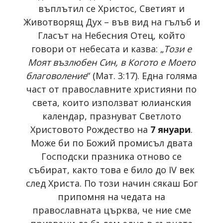
въплътил се Христос, Светият и
Животворящ Дух – във вид на гълъб и
Гласът на Небесния Отец, който
говори от небесата и казва: „
Този е
Моят възлюбен Син, в Когото е Моето
благоволение
“ (Мат. 3:17). Една голяма
част от православните християни по
света, които използват юлианския
календар, празнуват Светлото
Христовото Рождество на
7 януари
.
Може би по Божий промисъл двата
Господски празника отново се
събират, както това е било до IV век
след Христа. По този начин сякаш Бог
припомня на чедата на
православната църква, че ние сме