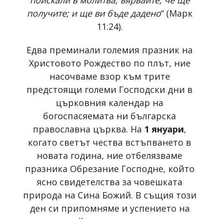
получите; и ще ви бъде дадено
“ (Марк
11:24).
Едва преминали големия празник на
Христовото Рождество по плът, ние
насочваме взор към трите
предстоящи големи Господски дни в
църковния календар на
богоспасяемата ни българска
православна църква. На
1 януари
,
когато светът чества встъпването в
новата година, ние отбелязваме
празника Обрезание Господне, който
ясно свидетелства за човешката
природа на Сина Божий. В същия този
ден си припомняме и успението на