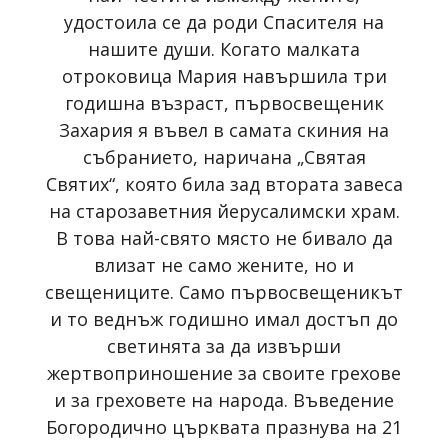
удостоила се да роди Спасителя на
нашите души. Когато малката
отроковица Мария навършила три
годишна възраст, първосвещеник
Захария я въвел в самата скиния на
събранието, наричана „Святая
Святих“, която била зад втората завеса
на старозаветния йерусалимски храм.
В това най-свято място не бивало да
влизат не само жените, но и
свещениците. Само първосвещеникът
и то веднъж годишно имал достъп до
светинята за да извърши
жертвоприношение за своите грехове
и за греховете на народа. Въведение
Богородично църквата празнува на 21