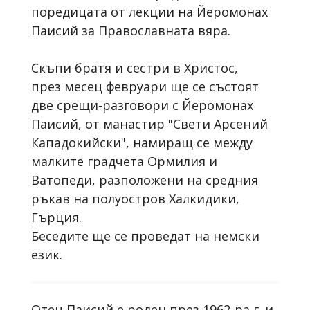
поредицата от лекции на Йеромонах
Паисий за Православната вяра.
Скъпи братя и сестри в Христос,
през месец февруари ще се състоят
две срещи-разговори с Йеромонах
Паисий, от манастир "Свети Арсений
Кападокийски", намиращ се между
малките градчета Ормилия и
Ватопеди, разположени на средния
ръкав на полуостров Халкидики,
Гърция.
Беседите ще се проведат на немски
език.
Отец Паисий е роден през 1962-ра г. и