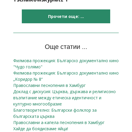
Прочети още: ...
Още статии ...
Филмова прожекция: Българско документално кино
"Чудо голямо"
Филмова прожекция: Българско документално кино
„Коридор № 8“
Православни песнопения в Хамбург
Доклад с дискусия: Църква, държава и религиозно
възпитание между етическа идентичност и
културно многообразие
Благотворително: Български фолклор за
българската църква
Православни а-капела песнопения в Хамбург
Хайде да боядисваме яйца!