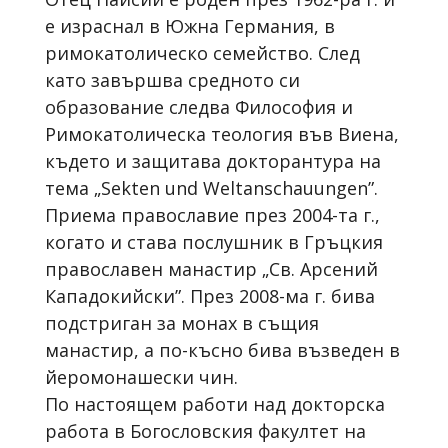
е израснал в Южна Германия, в
римокатолическо семейство. След
като завършва средното си
образование следва Философия и
Римокатолическа теология във Виена,
където и защитава докторантура на
тема „Sekten und Weltanschauungen”.
Приема православие през 2004-та г.,
когато и става послушник в Гръцкия
православен манастир „Св. Арсений
Кападокийски”. През 2008-ма г. бива
подстриган за монах в същия
манастир, а по-късно бива възведен в
йеромонашески чин.
По настоящем работи над докторска
работа в Богословския факултет на