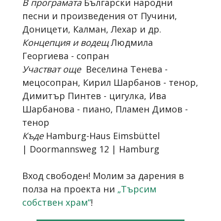
В програмата
Български народни
песни и произведения от Пучини,
Доницети, Калман, Лехар и др.
Концепция и водещ
Людмила
Георгиева - сопран
Участват още
Веселина Тенева -
мецосопран, Кирил Шарбанов - тенор,
Димитър Пинтев - цигулка, Ива
Шарбанова - пиано, Пламен Димов -
тенор
Къде
Hamburg-Haus Eimsbüttel
| Doormannsweg 12 | Hamburg
Вход свободен! Молим за дарения в
полза на проекта ни
„Търсим
собствен храм“
!