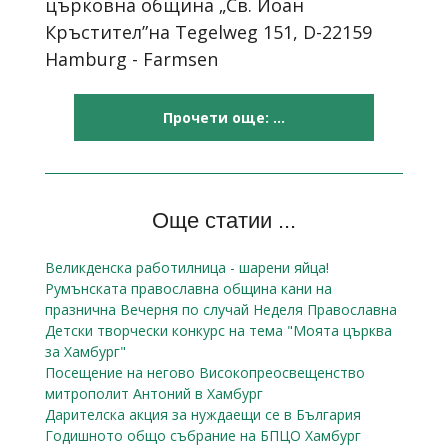
църковна община „Св. Йоан
Кръстител”на Tegelweg 151, D-22159
Hamburg - Farmsen
Прочети още: ...
Още статии ...
Великденска работилница - шарени яйца!
Румънската православна община кани на
празнична Вечерня по случай Неделя Православна
Детски творчески конкурс на тема "Моята църква
за Хамбург"
Посещение на негово Високопреосвещенство
митрополит Антоний в Хамбург
Дарителска акция за нуждаещи се в България
Годишното общо събрание на БПЦО Хамбург