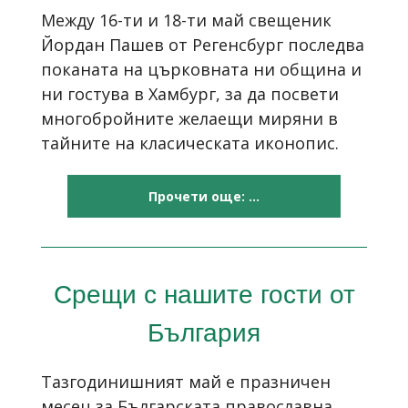
Между 16-ти и 18-ти май свещеник
Йордан Пашев от Регенсбург последва
поканата на църковната ни община и
ни гостува в Хамбург, за да посвети
многобройните желаещи миряни в
тайните на класическата иконопис.
Прочети още: ...
Срещи с нашите гости от
България
Тазгодинишният май е празничен
месец за Българската православна