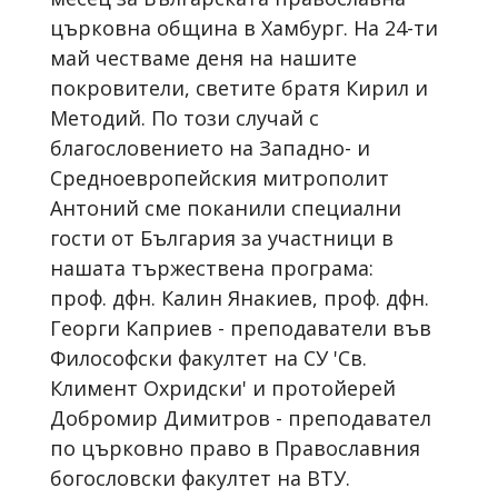
църковна община в Хамбург. На 24-ти
май честваме деня на нашите
покровители, светите братя Кирил и
Методий. По този случай с
благословението на Западно- и
Средноевропейския митрополит
Антоний сме поканили специални
гости от България за участници в
нашата тържествена програма:
проф. дфн. Калин Янакиев, проф. дфн.
Георги Каприев - преподаватели във
Философски факултет на СУ 'Св.
Климент Охридски' и протойерей
Добромир Димитров - преподавател
по църковно право в Православния
богословски факултет на ВТУ.