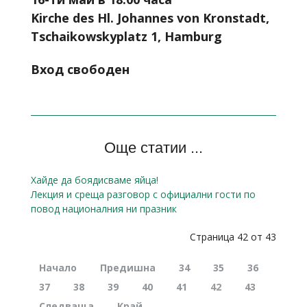
Kirche des Hl. Johannes von Kronstadt,
Tschaikowskyplatz 1, Hamburg
Вход свободен
Още статии ...
Хайде да боядисваме яйца!
Лекция и среща разговор с официални гости по
повод националния ни празник
Страница 42 от 43
Начало
Предишна
34
35
36
37
38
39
40
41
42
43
Следваща
Край