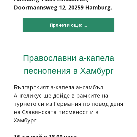
Doormannsweg 12, 20259 Hamburg.
Прочети още: ...
Православни а-капела
песнопения в Хамбург
Българският а-капела ансамбъл
Ангеликус ще дойде в рамките на
турнето си из Германия по повод деня
на Славянската писменост и в
Хамбург.
16-ти май в 18.00 часа