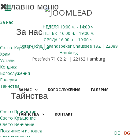
Главно меню
За нас
НЕДЕЛЯ 10:00
ч.
- 14:00 ч.
За нас
ПЕТЪК
16:00
ч.
- 19:00 ч.
СРЯДА
16:00
ч.
- 19:00 ч.
Osterkirche | Wandsbeker Chaussee 192 | 22089
Св. св. Кирил и Методий
Hamburg
Храм
Postfach 71 02 21 | 22162 Hamburg
Устави
Кондика
Богослужения
Галерия
Тайнства
ЗА НАС
БОГОСЛУЖЕНИЯ
ГАЛЕРИЯ
Тайнства
Свето Причастие
ТАЙНСТВА
КОНТАКТ
Свето Кръщение
ДАРЕНИЯ
Свето Венчание
Покаяние и изповед
DE
BG