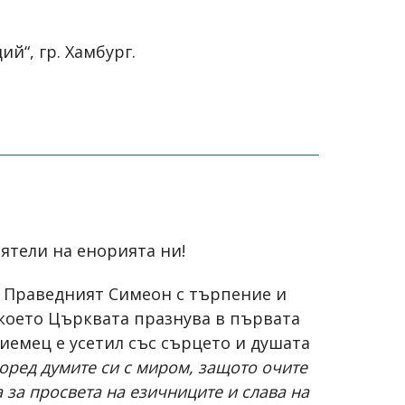
й“, гр. Хамбург.
иятели на енорията ни!
а. Праведният Симеон с търпение и
 което Църквата празнува в първата
риемец е усетил със сърцето и душата
поред думите си с миром, защото очите
а за просвета на езичниците и слава на