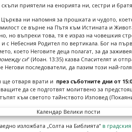
 скъпи приятели на енорията ни, сестри и братя
 Църква ни напомня за прошката и чудото, което 
милост се върне на Пътя към Истината и Живота 
дно, но въпреки това, тя е израз на човешкия ст
 и с Небесния Родител по вертикала. Бог на пър
то, което Неговите деца полагат, за да заживеят
помежду си
“ (Иоан. 13:35) казва Спасителят и от
е Негови последователи, да пазим този най-голя
и ще отваря врати и
през съботните дни от 15:0
ярващите да се подготвят молитвено за предстоя
тъпят към светото тайнството Изповед (Покаян
заедно изложбата „Солта на Библията“
в градския