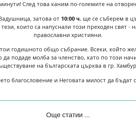
 минути! След това каним по-големите на отворе
Задушница, затова от
10:00 ч.
ще се съберем в ц
 тези, които са напуснали този преходен свят - 
православни християни.
тои годишното общо събрание. Всеки, който желае
 да подаде молба за членство, като по този на
ъществуване на българската църква в гр. Хамбур
ето благословение и Неговата милост да бъдат с
Още статии ...