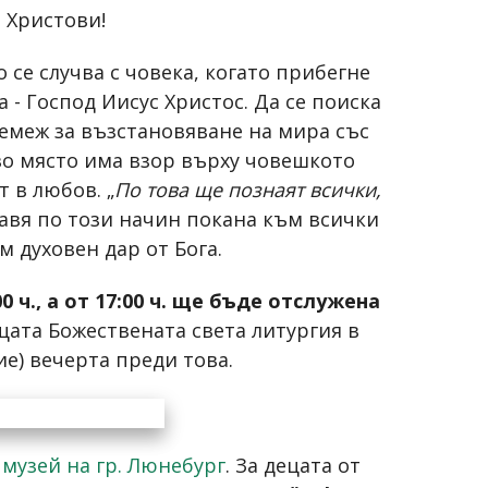
 Христови!
се случва с човека, когато прибегне
- Господ Иисус Христос. Да се поиска
ремеж за възстановяване на мира със
во място има взор върху човешкото
 в любов. „
По това ще познаят всички,
правя по този начин покана към всички
м духовен дар от Бога.
0 ч., а от 17:00 ч. ще бъде отслужена
щата Божествената света литургия в
ие) вечерта преди това.
 музей на гр. Люнебург
. За децата от