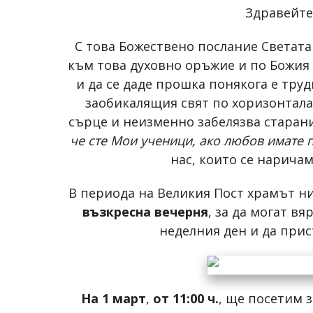
Здравейте
С това Божествено послание Светата
към това духовно оръжие и по Божия 
и да се даде прошка понякога е тру
заобикалящия свят по хоризонтала
сърце и неизменно забелязва старание
че сте Мои ученици, ако любов имате 
нас, които се наричам
В периода на Великия Пост храмът н
възкресна вечерня
, за да могат в
неделния ден и да прис
На 1 март
,
от 11:00 ч.
, ще посетим 