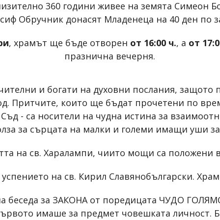
риблизително 360 години живее на земята Симеон 
сиф Обручник донасят Младенеца на 40 ден по з
ри
, храмът ще бъде отворен
от 16:00 ч.
, а
от 17:0
празнична вечерня.
чителни и богати на духовни послания, защото 
. Притчите, които ще бъдат прочетени по време
Съд - са носители на чудна истина за взаимоот
олза за сърцата на малки и големи имащи уши за
та на св. Харалампи, чиито мощи са положени в
а успението на св. Кирил Славянобългарски. Хра
а беседа за ЗАКОНА от поредицата ЧУДО ГОЛЯМ
първото имаше за предмет човешката личност. Б