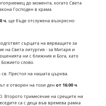
Богоприемец до момента, когато Света
акона Господен в храма.
0 ч.
ще бъде отслужена възкресно-
подготвят сърцата на вярващите за
 на Света литургия - за Митаря и
ношенията ни с ближния и Бога, като
 Божието слово.
 св. Престол на нашата църква.
мът е отворен на този ден
от 16:00 ч
.
О. Второто тримесечие на срещите ни
еседите са с деца във времева рамка