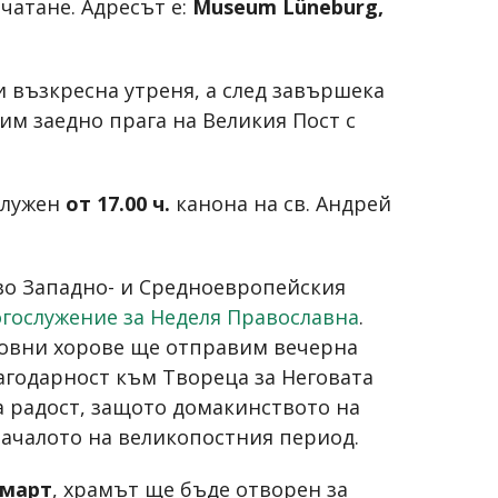
чатане. Адресът е:
Museum Lüneburg,
 възкресна утреня, а след завършека
им заедно прага на Великия Пост с
служен
от 17.00 ч.
канона на св. Андрей
во Западно- и Средноевропейския
гослужение за Неделя Православна
.
ковни хорове ще отправим вечерна
благодарност към Твореца за Неговата
а радост, защото домакинството на
началото на великопостния период.
) март
, храмът ще бъде отворен за