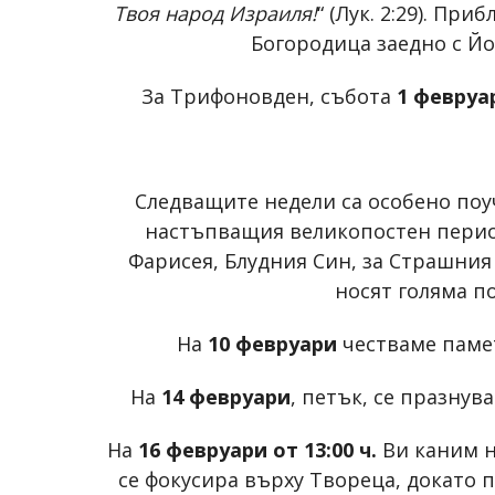
Твоя народ Израиля!
“ (Лук. 2:29). П
Богородица заедно с Йо
За Трифоновден, събота
1 февруа
Следващите недели са особено поу
настъпващия великопостен период
Фарисея, Блудния Син, за Страшния 
носят голяма п
На
10 февруари
честваме памет
На
14 февруари
, петък, се празнув
На
16 февруари от 13:00 ч.
Ви каним н
се фокусира върху Твореца, докато 