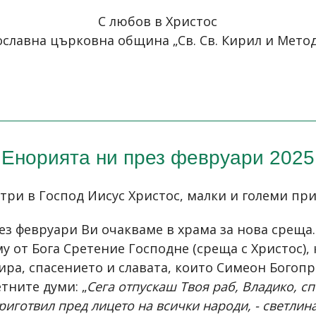
С любов в Христос
славна църковна община „Св. Св. Кирил и Методи
Енорията ни през февруари 2025
три в Господ Иисус Христос, малки и големи пр
рез февруари Ви очакваме в храма за нова срещ
у от Бога Сретение Господне (среща с Христос),
ира, спасението и славата, които Симеон Богоп
тните думи: „
Сега отпускаш Твоя раб, Владико, с
риготвил пред лицето на всички народи, - светлин