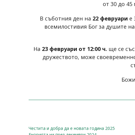
от 30 до 45
В съботния ден на
22 февруари
е 
всемилостивия Бог за душите на
На
23 февруари от 12:00 ч.
ще се със
дружеството, може своевременно
с
Божи
Честита и добра да е новата година 2025
Енорията ни през декември 2024