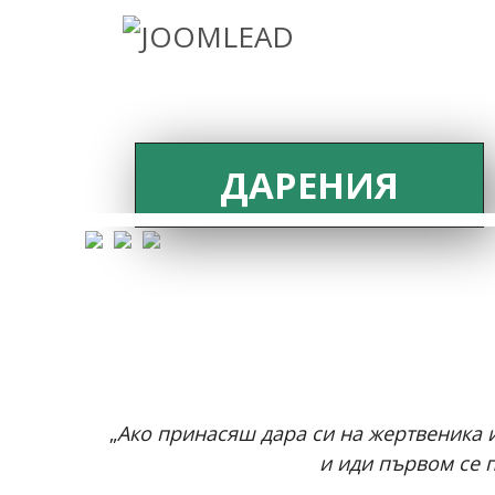
ДАРЕНИЯ
„
Ако принасяш дара си на жертвеника и
и иди първом се п