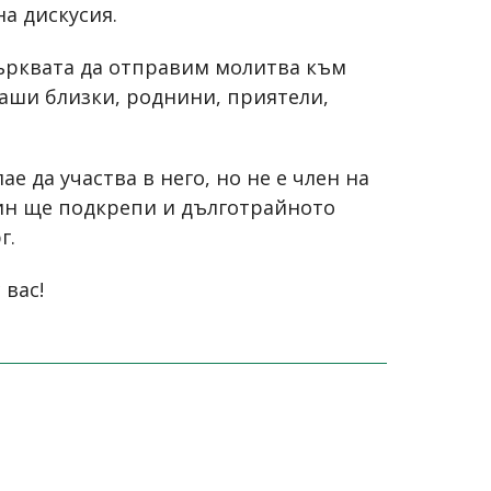
на дискусия.
ърквата да отправим молитва към
наши близки, роднини, приятели,
 да участва в него, но не е член на
чин ще подкрепи и дълготрайното
г.
 вас!