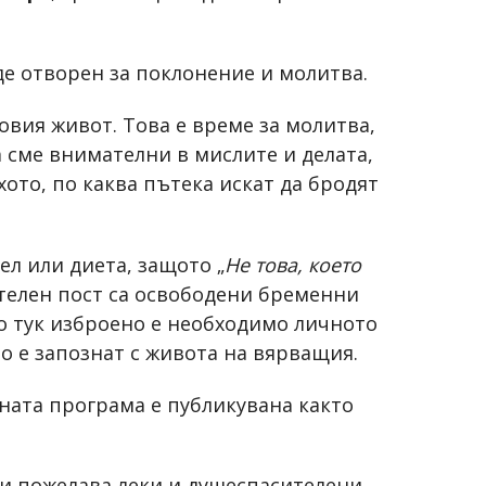
де отворен за поклонение и молитва.
вия живот. Това е време за молитва,
а сме внимателни в мислите и делата,
хото, по каква пътека искат да бродят
ел или диета, защото „
Не това, което
анителен пост са освободени бременни
о тук изброено е необходимо личното
о е запознат с живота на вярващия.
бната програма е публикувана както
Ви пожелава леки и душеспасителени