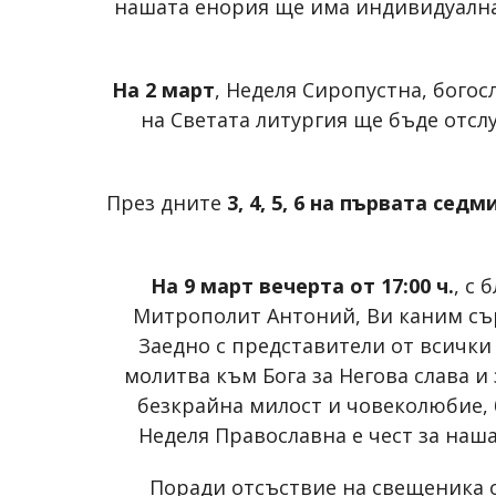
нашата енория ще има индивидуална 
На 2 март
, Неделя Сиропустна, бого
на Светата литургия ще бъде отсл
През дните
3, 4, 5, 6 на първата сед
На 9 март вечерта от 17:00 ч.
, с
Митрополит Антоний, Ви каним съ
Заедно с представители от всичк
молитва към Бога за Негова слава и 
безкрайна милост и човеколюбие, 
Неделя Православна е чест за наш
Поради отсъствие на свещеника 