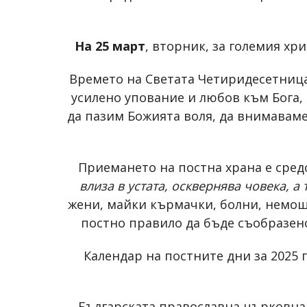
На 25 март
, вторник, за големия х
Времето на Светата Четиридесетница
усилено упование и любов към Бога, 
да пазим Божията воля, да внимаваме 
Приемането на постна храна е средс
влиза в устата, осквернява човека, а 
жени, майки кърмачки, болни, немощ
постно правило да бъде съобразено
Календар на постните дни за 2025
Българската православна църковна 