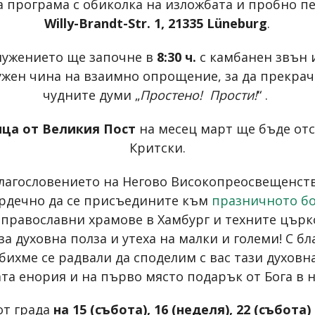
програма с обиколка на изложбата и пробно пе
Willy-Brandt-Str. 1, 21335 Lüneburg
.
служението ще започне в
8:30 ч.
с камбанен звън и
ужен чина на взаимно опрощение, за да прекрач
чудните думи „
Простено! Прости!
“ .
мица от Великия Пост
на месец март ще бъде от
Критски.
 благословението на Негово Високопреосвещенст
рдечно да се присъедините към
празничното бо
и православни храмове в Хамбург и техните цър
за духовна полза и утеха на малки и големи! С 
бихме се радвали да споделим с вас тази духовн
ата енория и на първо място подарък от Бога в 
от града
на 15 (събота), 16 (неделя), 22 (събота