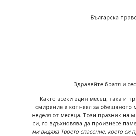
Българска право
Здравейте братя и сес
Както всеки един месец, така и п
смирение е копнеел за обещаното м
неделя от месеца. Този празник на м
си, го вдъхновява да произнесе паме
ми видяха Твоето спасение, което си п