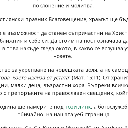
поклонение и молитва.
ристиянски празник Благовещение, храмът ще бъ
 е възможност да станем съпричастни на Христо
ближния и себе си. Да стоим на пост означава д
в това накъде гледа окото, в какво се вслушва у
нозете.
тво за укрепване на човешката воля, а не самоц
това, което излиза от устата
“ (Мат. 15:11). От хр
ни, малки деца, възрастни хора. Въпреки всичк
 с препоръките на православен свещеник, койт
 година ще намерите под
този линк
, а богослуже
обичайно на нашата уеб страница.
община „Св. Св. Кирил и Методий“, гр. Хамбург 