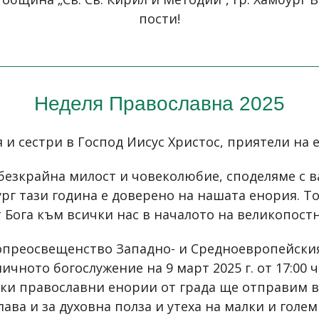
пости!
Неделя Православна 2025
 и сестри в Господ Иисус Христос, приятели на 
 безкрайна милост и човеколюбие, споделяме с в
ург тази година е доверено на нашата енория. То
 Бога към всички нас в началото на великопост
копреосвещенство Западно- и Средноевропейск
чното богослужение на 9 март 2025 г. от 17:00 ч
ички православни енории от града ще отправим 
лава и за духовна полза и утеха на малки и голем