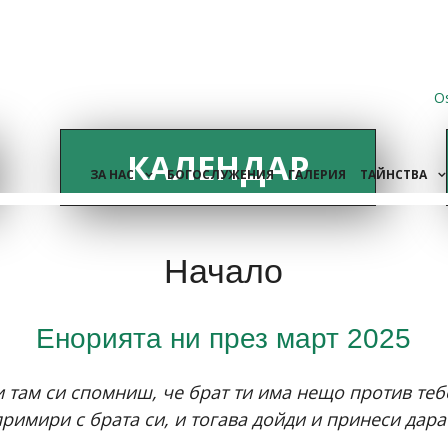
O
КАЛЕНДАР
ЗА НАС
БОГОСЛУЖЕНИЯ
ГАЛЕРИЯ
ТАЙНСТВА
Начало
Енорията ни през март 2025
 там си спомниш, че брат ти има нещо против тебе
римири с брата си, и тогава дойди и принеси дара