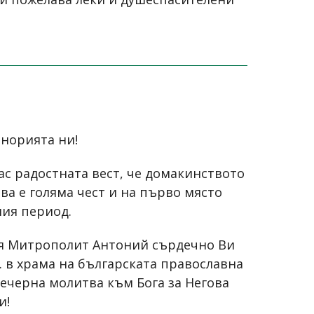
енорията ни!
ас радостната вест, че домакинството
ва е голяма чест и на първо място
ния период.
ия Митрополит Антоний сърдечно Ви
. в храма на българската православна
вечерна молитва към Бога за Негова
и!