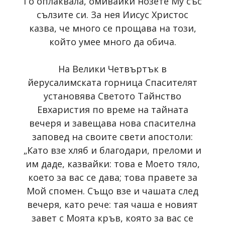
Го оплаквала, омивайки нозете Му със
сълзите си. За нея Иисус Христос
казва, че много се прощава на този,
който умее много да обича.
На Велики Четвъртък в
йерусалимската горница Спасителят
установява Светото Тайнство
Евхаристия по време на тайната
вечеря и завещава нова спасителна
заповед на своите свети апостоли:
„Като взе хляб и благодари, преломи и
им даде, казвайки: това е Моето тяло,
което за вас се дава; това правете за
Мой спомен. Също взе и чашата след
вечеря, като рече: тая чаша е новият
завет с Моята кръв, която за вас се