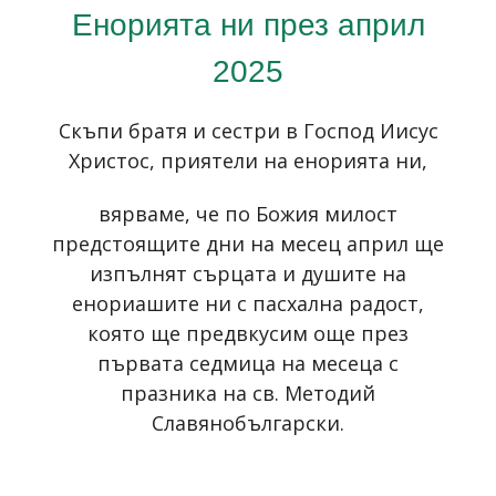
Енорията ни през април
2025
Скъпи братя и сестри в Господ Иисус
Христос, приятели на енорията ни,
вярваме, че по Божия милост
предстоящите дни на месец април ще
изпълнят сърцата и душите на
енориашите ни с пасхална радост,
която ще предвкусим още през
първата седмица на месеца с
празника на св. Методий
Славянобългарски.