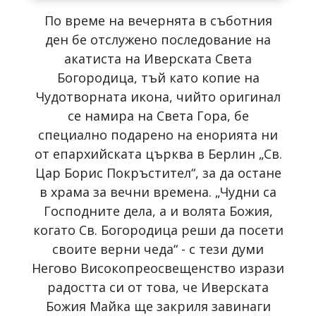
По време на вечернята в съботния
ден бе отслужено последование на
акатиста на Иверската Света
Богородица, тъй като копие на
Чудотворната икона, чийто оригинал
се намира на Света Гора, бе
специално подарено на енорията ни
от епархийската църква в Берлин „Св.
Цар Борис Покръстител“, за да остане
в храма за вечни времена. „Чудни са
Господните дела, а и волята Божия,
когато Св. Богородица реши да посети
своите верни чеда“ - с тези думи
Негово Високопреосвещенство изрази
радостта си от това, че Иверската
Божия Майка ще закриля завинаги