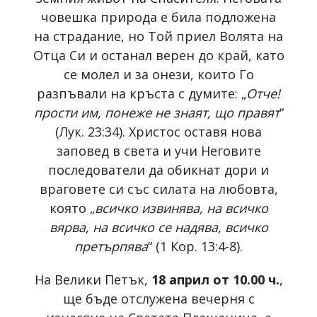
човешка природа е била подложена
на страдание, но Той приел Волята на
Отца Си и останал верен до край, като
се молел и за онези, които Го
разпъвали на кръста с думите: „
Отче!
прости им, понеже не знаят, що правят
“
(Лук. 23:34). Христос оставя нова
заповед в света и учи Неговите
последователи да обикнат дори и
враговете си със силата на любовта,
която „
всичко извинява, на всичко
вярва, на всичко се надява, всичко
претърпява
“ (1 Кор. 13:4-8).
На Велики Петък,
18 април от 10.00 ч.
,
ще бъде отслужена вечерня с