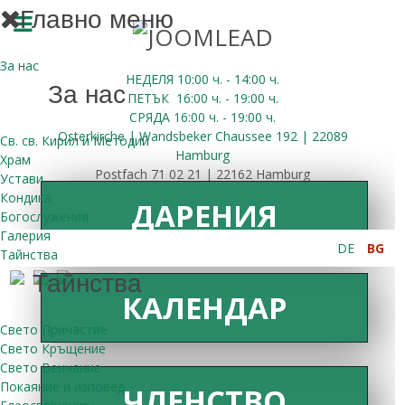
Главно меню
За нас
НЕДЕЛЯ 10:00
ч.
- 14:00 ч.
За нас
ПЕТЪК
16:00
ч.
- 19:00 ч.
СРЯДА
16:00
ч.
- 19:00 ч.
Osterkirche | Wandsbeker Chaussee 192 | 22089
Св. св. Кирил и Методий
Hamburg
Храм
Postfach 71 02 21 | 22162 Hamburg
Устави
Кондика
ДАРЕНИЯ
Богослужения
Галерия
DE
BG
Тайнства
Тайнства
КАЛЕНДАР
Свето Причастие
Свето Кръщение
Свето Венчание
Покаяние и изповед
ЧЛЕНСТВО