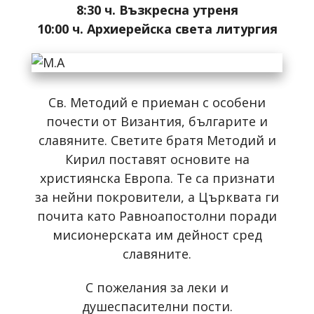
8:30 ч. Възкресна утреня
10:00 ч. Архиерейска света литургия
Св. Методий е приеман с особени
почести от Византия, българите и
славяните. Светите братя Методий и
Кирил поставят основите на
християнска Европа. Те са признати
за нейни покровители, а Църквата ги
почита като Равноапостолни поради
мисионерската им дейност сред
славяните.
С пожелания за леки и
душеспасителни пости.