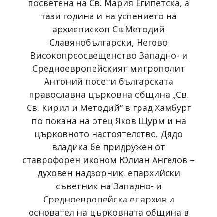
посветена на Св. Мария Египетска, а
тази година и на успението на
архиепископ Св.Методий
Славянобългарски, Негово
Високопреосвещенство Западно- и
Средноевропейският митрополит
Антоний посети българската
православна църковна община „Св.
Св. Кирил и Методий“ в град Хамбург
по покана на отец Яков Щурм и на
църковното настоятелство. Дядо
владика бе придружен от
ставрофорен иконом Юлиан Ангелов –
духовен надзорник, епархийски
съветник на Западно- и
Средноевропейска епархия и
основател на църковната община в