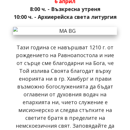
6 април
8:00 ч. - Възкресна утреня
10:00 ч. - Архиерейска света литургия
Тази година се навършват 1210 г. от
рождението на Равноапостола и ние
от сърце сме благодарни на Бога, че
Той излива Своята благодат върху
енорията ни в гр. Хамбург и прави
възможно богослуженията да бъдат
оглавени от духовния водач на
епархията ни, чието служение е
мисионерско и следва стъпките на
светите братя в пределите на
немскоезичния свят. Заповядайте да