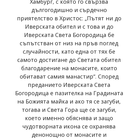
Хамбург, с която го свързва
дългогодишно и сърдечно
приятелство в Христос: „Пътят ни до
Иверската обител и с това и до
Иверската Света Богородица бе
съпътстван от низ на пръв поглед
случайности, като една от тях бе
самото достигане до Светата обител
благодарение на монасите, които
обитават самия манастир“. Според
преданието Иверската Света
Богородица е пазителка на Градината
на Божията майка и ако тя се загуби,
тогава и Света Гора ще се загуби,
което именно обяснява и защо
чудотворната икона се охранява
денонощно от монасите и