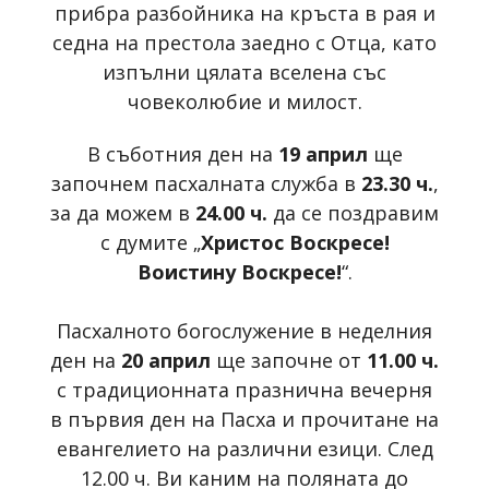
прибра разбойника на кръста в рая и
седна на престола заедно с Отца, като
изпълни цялата вселена със
човеколюбие и милост.
В съботния ден на
19 април
ще
започнем пасхалната служба в
23.30 ч.
,
за да можем в
24.00 ч.
да се поздравим
с думите „
Христос Воскресе!
Воистину Воскресе!
“.
Пасхалното богослужение в неделния
ден на
20 април
ще започне от
11.00 ч.
с традиционната празнична вечерня
в първия ден на Пасха и прочитане на
евангелието на различни езици. След
12.00 ч. Ви каним на поляната до