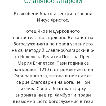
Славянобългарски
Възлюбени братя и сестри в Господ
Иисус Христос,
отец Яков и църковното
настоятелство сърдечно Ви канят на
богослуженията по повод успението
на св. Методий Славянобългарски в 5-
та Неделя на Великия Пост на Преп.
Мария Египетска. Тази година се
навършват 1210 г. от рождението на
Равноапостола, затова и ние сме от
сърце благодарни на Бога, че Той
излива Своята благодат върху
енорията ни в гр. Хамбург и прави
възможно що̀то богослужения в тези