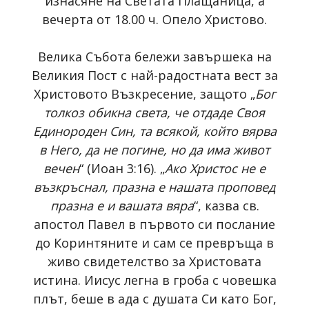
изнасяне на Светата Плащаница, а
вечерта от 18.00 ч. Опело Христово.
Велика Събота бележи завършека на
Великия Пост с най-радостната вест за
Христовото Възкресение, защото „
Бог
толкоз обикна света, че отдаде Своя
Единороден Син, та всякой, който вярва
в Него, да не погине, но да има живот
вечен
“ (Иоан 3:16). „
Ако Христос не е
възкръснал, празна е нашата проповед
празна е и вашата вяра
“, казва св.
апостол Павел в първото си послание
до Коринтяните и сам се превръща в
живо свидетелство за Христовата
истина. Иисус легна в гроба с човешка
плът, беше в ада с душата Си като Бог,