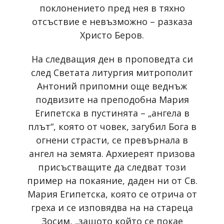
поклонението пред нея в тяхно
отсъствие е невъзможно – разказа
Христо Беров.
На следващия ден в проповедта си
след Светата литургия митрополит
Антоний припомни още веднъж
подвизите на преподобна Мария
Египетска в пустинята – „ангела в
плът“, която от човек, загубил Бога в
огнени страсти, се превърнала в
ангел на земята. Архиереят призова
присъстващите да следват този
пример на покаяние, даден ни от Св.
Мария Египетска, която се отрича от
греха и се изповядва на на стареца
Зосим, „защото който се покае