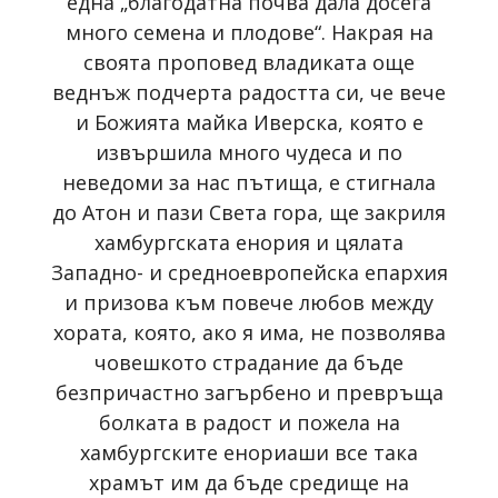
една „благодатна почва дала досега
много семена и плодове“. Накрая на
своята проповед владиката още
веднъж подчерта радостта си, че вече
и Божията майка Иверска, която е
извършила много чудеса и по
неведоми за нас пътища, е стигнала
до Атон и пази Света гора, ще закриля
хамбургската енория и цялата
Западно- и средноевропейска епархия
и призова към повече любов между
хората, която, ако я има, не позволява
човешкото страдание да бъде
безпричастно загърбено и превръща
болката в радост и пожела на
хамбургските енориаши все така
храмът им да бъде средище на