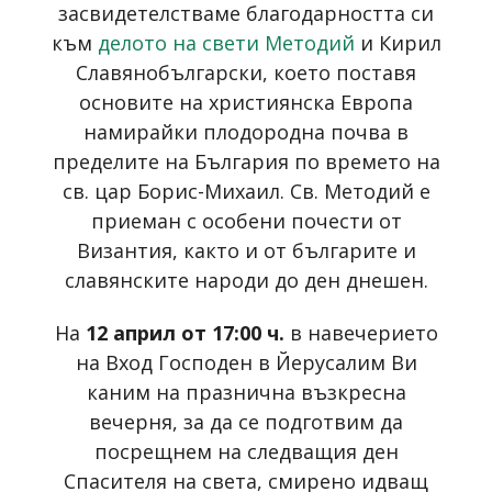
засвидетелстваме благодарността си
към
делото на свети Методий
и Кирил
Славянобългарски, което поставя
основите на християнска Европа
намирайки плодородна почва в
пределите на България по времето на
св. цар Борис-Михаил. Св. Методий е
приеман с особени почести от
Византия, както и от българите и
славянските народи до ден днешен.
На
12 април от 17:00 ч.
в навечерието
на Вход Господен в Йерусалим Ви
каним на празнична възкресна
вечерня, за да се подготвим да
посрещнем на следващия ден
Спасителя на света, смирено идващ