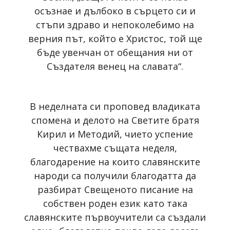
осъзнае и дълбоко в сърцето си и
стъпи здраво и непоколебимо на
верния път, който е Христос, той ще
бъде увенчан от обещания ни от
Създателя венец на славата“.
В неделната си проповед владиката
спомена и делото на Светите братя
Кирил и Методий, чието успение
чествахме същата неделя,
благодарение на които славянските
народи са получили благодатта да
разбират Свещеното писание на
собствен роден език като така
славянските първоучители са създали