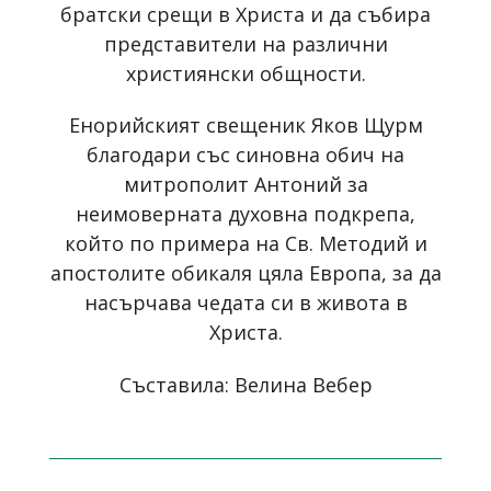
братски срещи в Христа и да събира
представители на различни
християнски общности.
Енорийският свещеник Яков Щурм
благодари със синовна обич на
митрополит Антоний за
неимоверната духовна подкрепа,
който по примера на Св. Методий и
апостолите обикаля цяла Европа, за да
насърчава чедата си в живота в
Христа.
Съставила: Велина Вебер