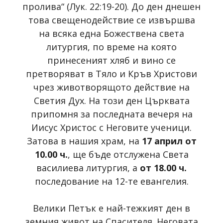
пролива“ (Лук. 22:19-20). До ден днешен
това свещенодействие се извършва
на всяка една Божествена света
литургия, по време на която
принесеният хляб и вино се
претворяват в Тяло и Кръв Христови
чрез животворящото действие на
Светия Дух. На този ден Църквата
припомня за последната вечеря на
Иисус Христос с Неговите ученици.
Затова в нашия храм, на
17 април от
10.00 ч.
, ще бъде отслужена Света
василиева литургия, а
от 18.00 ч.
последование на 12-те евангелия.
Велики Петък е най-тежкият ден в
земния живот на Спасителя. Неговата