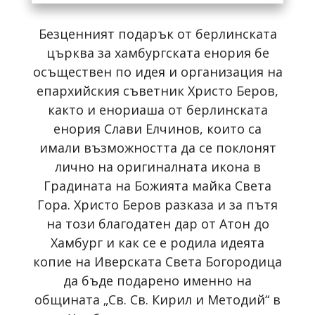
Безценният подарък от берлинската
църква за хамбургската енория бе
осъществен по идея и организация на
епархийския съветник Христо Беров,
както и енориаша от берлинската
енория Слави Елчинов, които са
имали възможността да се поклонят
лично на оригиналната икона в
Градината на Божията майка Света
Гора. Христо Беров разказа и за пътя
на този благодатен дар от Атон до
Хамбург и как се е родила идеята
копие на Иверската Света Богородица
да бъде подарено именно на
общината „Св. Св. Кирил и Методий“ в