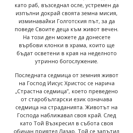
като раб, възседнал осле, устремен да
изпълни докрай своята земна мисия,
изминавайки Голготския път, за да
поведе Своите деца към живот вечен.
На този ден можете да донесете
върбови клонки в храма, които ще
бъдат осветени в края на неделното
утринно богослужение.
Последната седмица от земния живот
на Господ Иисус Христос се нарича
„Страстна седмица”, което преведено
от старобългарски език означава
седмица на страданията. Животът на
Господа наближавал своя край. След
като Той Възкресил в събота своя
обичан приятел Лазар, Той се запътил