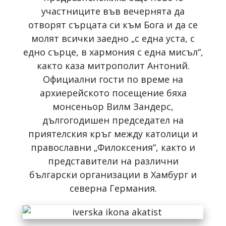
участниците във вечернята да
отворят сърцата си към Бога и да се
молят всички заедно „с една уста, с
едно сърце, в хармония с една мисъл“,
както каза митрополит Антоний.
Официални гости по време на
архиерейското посещение бяха
монсеньор Вилм Зандерс,
дългогодишен председател на
приятелския кръг между католици и
православни „Филоксения“, както и
представители на различни
български организации в Хамбург и
северна Германия.