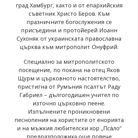
град Хамбург, както и от епархийския
съветник Христо Беров. Към
празничните богослужения се
присъедини и протойерей Иоанн
Сухоняк от украинската православна
църква към митрополит Онуфрий.
Специално за митрополитското
посещение, по покана на отец Яков
Щурм и църковното настоятелство,
пристигна от Румъния псалтът Раду
Габриел – дългогодишен учител по
източно църковно пеене.
Изпълнените проникновени
песнопения на хористите от енорията
и на мъжкия любителски хор „Пса̀ло“
предразположиха още повече