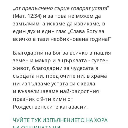
„
от препълнено сърце говорят устата
”
(Мат. 12:34) и за това не можем да
замълчим, а искаме да извикаме, в
един дух и един глас „Слава Богу за
всичко в тази необикновена година!“
Благодарни на Бог за всичко в нашия
земен и макар и в църквата - суетен
живот, благодарни за чудесата в
сърцата ни, пред очите ни, в храма
ни изпълваме устата си с хвала
и възвеличаваме най-радостния
празник с 9-ти химн от
Рождественските катавасии.
ЧУЙТЕ ТУК ИЗПЪЛНЕНИЕТО НА ХОРА
НА ОБЩИНАТА НИ
.