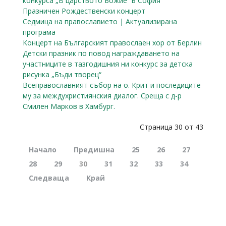
конкурса „В царството Божие” в София
Празничен Рождественски концерт
Седмица на православието | Актуализирана
програма
Концерт на Българският правослаен хор от Берлин
Детски празник по повод награждаването на
участниците в тазгодишния ни конкурс за детска
рисунка „Бъди творец“
Всеправославният събор на о. Крит и последиците
му за междухристиянския диалог. Среща с д-р
Смилен Марков в Хамбург.
Страница 30 от 43
Начало
Предишна
25
26
27
28
29
30
31
32
33
34
Следваща
Край