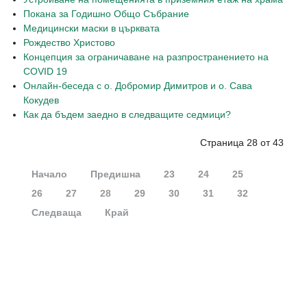
Покана за Годишно Общо Събрание
Медицински маски в църквата
Рождество Христово
Концепция за ограничаване на разпространението на
COVID 19
Онлайн-беседа с о. Добромир Димитров и о. Сава
Кокудев
Как да бъдем заедно в следващите седмици?
Страница 28 от 43
Начало
Предишна
23
24
25
26
27
28
29
30
31
32
Следваща
Край