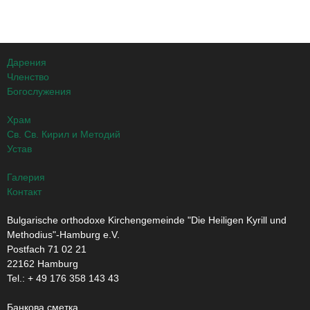
Дарения
Членство
Богослужения
Храм
Св. Св. Кирил и Методий
Устав
Галерия
Контакт
Bulgarische orthodoxe Kirchengemeinde "Die Heiligen Kyrill und
Methodius"-Hamburg e.V.
Postfach 71 02 21
22162 Hamburg
Tel.: + ‭49 176 358 143 43‬
Банкова сметка