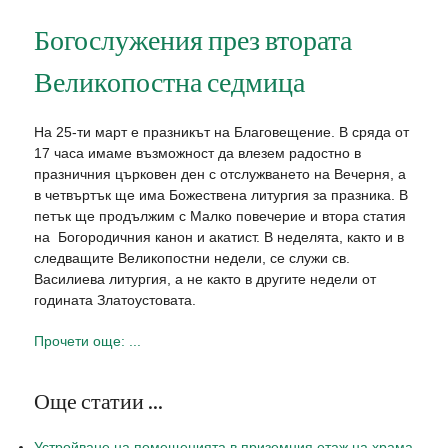
Богослужения през втората
Великопостна седмица
На 25-ти март е празникът на Благовещение. В сряда от
17 часа имаме възможност да влезем радостно в
празничния църковен ден с отслужването на Вечерня, а
в четвъртък ще има Божествена литургия за празника. В
петък ще продължим с Малко повечерие и втора статия
на Богородичния канон и акатист. В неделята, както и в
следващите Великопостни недели, се служи св.
Василиева литургия, а не както в другите недели от
годината Златоустовата.
Прочети още: ...
Още статии ...
Устройване на помещенията в приземния етаж на храма