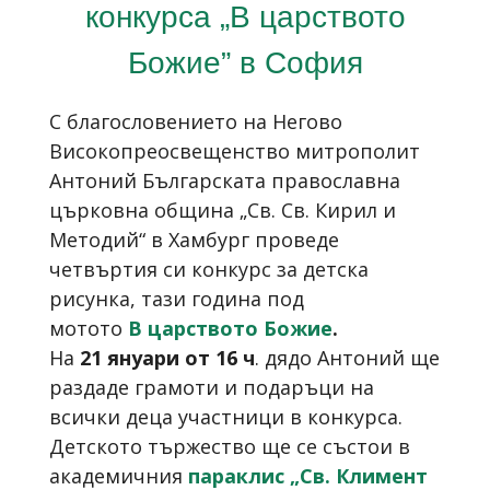
конкурса „В царството
Божие” в София
С благословението на Негово
Високопреосвещенство митрополит
Антоний Българската православна
църковна община „Св. Св. Кирил и
Методий“ в Хамбург проведе
четвъртия си конкурс за детска
рисунка, тази година под
мотото
В царството Божие
.
На
21 януари от 16 ч
. дядо Антоний ще
раздаде грамоти и подаръци на
всички деца участници в конкурса.
Детското тържество ще се състои в
академичния
параклис „Св. Климент