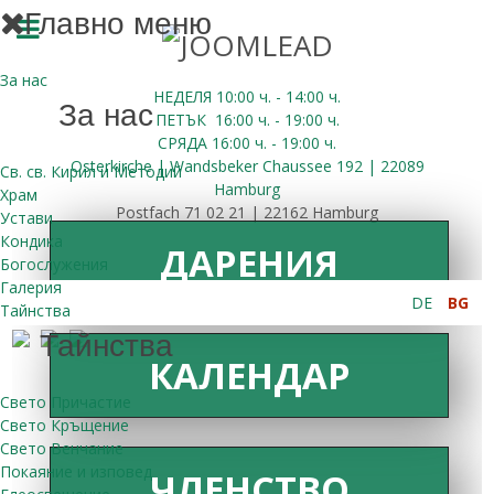
Главно меню
За нас
НЕДЕЛЯ 10:00
ч.
- 14:00 ч.
За нас
ПЕТЪК
16:00
ч.
- 19:00 ч.
СРЯДА
16:00
ч.
- 19:00 ч.
Osterkirche | Wandsbeker Chaussee 192 | 22089
Св. св. Кирил и Методий
Hamburg
Храм
Postfach 71 02 21 | 22162 Hamburg
Устави
Кондика
ДАРЕНИЯ
Богослужения
Галерия
DE
BG
Тайнства
Тайнства
КАЛЕНДАР
Свето Причастие
Свето Кръщение
Свето Венчание
Покаяние и изповед
ЧЛЕНСТВО