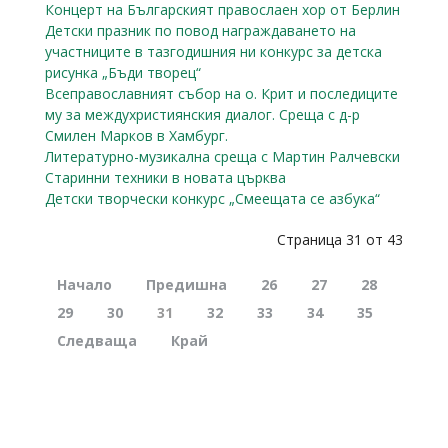
Концерт на Българският правослаен хор от Берлин
Детски празник по повод награждаването на
участниците в тазгодишния ни конкурс за детска
рисунка „Бъди творец“
Всеправославният събор на о. Крит и последиците
му за междухристиянския диалог. Среща с д-р
Смилен Марков в Хамбург.
Литературно-музикална среща с Мартин Ралчевски
Старинни техники в новата църква
Детски творчески конкурс „Смеещата се азбука“
Страница 31 от 43
Начало
Предишна
26
27
28
29
30
31
32
33
34
35
Следваща
Край