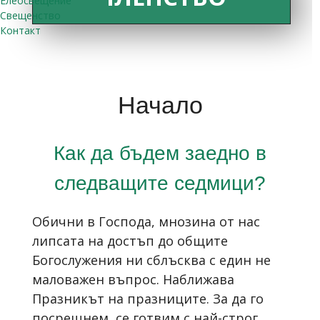
Елеосвещение
Свещенство
Контакт
Начало
Как да бъдем заедно в
следващите седмици?
Обични в Господа, мнозина от нас
липсата на достъп до общите
Богослужения ни сблъсква с един не
маловажен въпрос. Наближава
Празникът на празниците. За да го
посрещнем, се готвим с най-строг