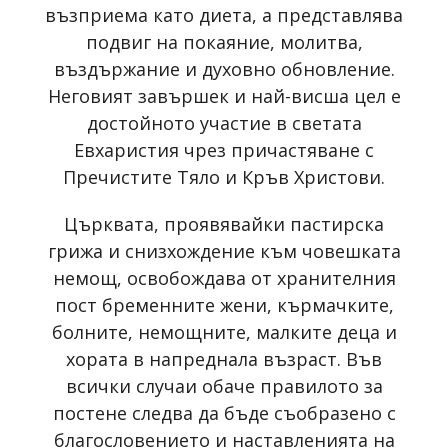
възприема като диета, а представлява
подвиг на покаяние, молитва,
въздържание и духовно обновление.
Неговият завършек и най-висша цел е
достойното участие в светата
Евхаристия чрез причастяване с
Пречистите Тяло и Кръв Христови.
Църквата, проявявайки пастирска
грижа и снизхождение към човешката
немощ, освобождава от хранителния
пост бременните жени, кърмачките,
болните, немощните, малките деца и
хората в напреднала възраст. Във
всички случаи обаче правилото за
постене следва да бъде съобразено с
благословението и наставленията на