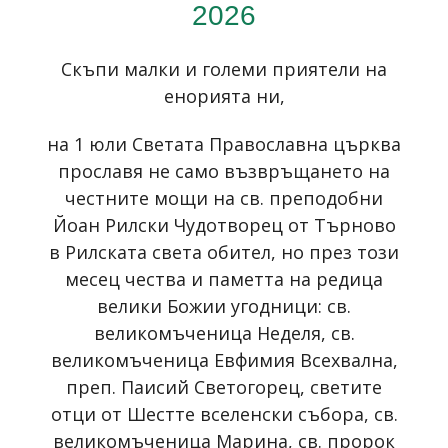
2026
Скъпи малки и големи приятели на
енорията ни,
на 1 юли Светата Православна църква
прославя не само възвръщането на
честните мощи на св. преподобни
Йоан Рилски Чудотворец от Търново
в Рилската света обител, но през този
месец чества и паметта на редица
велики Божии угодници: св.
великомъченица Неделя, св.
великомъченица Евфимия Всехвална,
преп. Паисий Светогорец, светите
отци от Шестте вселенски събора, св.
великомъченица Марина, св. пророк