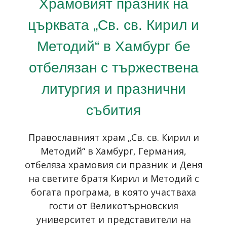
Храмовият празник на
църквата „Св. св. Кирил и
Методий“ в Хамбург бе
отбелязан с тържествена
литургия и празнични
събития
Православният храм „Св. св. Кирил и
Методий“ в Хамбург, Германия,
отбеляза храмовия си празник и Деня
на светите братя Кирил и Методий с
богата програма, в която участваха
гости от Великотърновския
университет и представители на