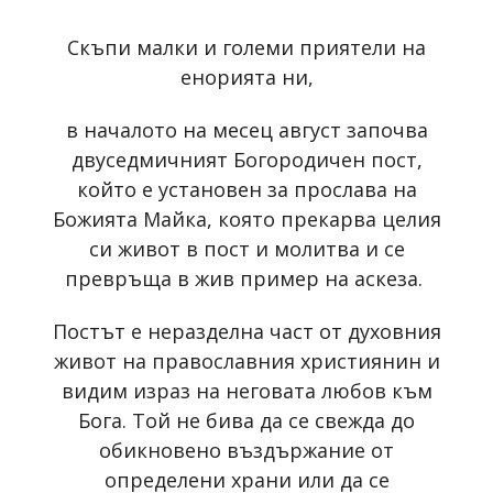
Скъпи малки и големи приятели на
енорията ни,
в началото на месец август започва
двуседмичният Богородичен пост,
който е установен за прослава на
Божията Майка, която прекарва целия
си живот в пост и молитва и се
превръща в жив пример на аскеза.
Постът е неразделна част от духовния
живот на православния християнин и
видим израз на неговата любов към
Бога. Той не бива да се свежда до
обикновено въздържание от
определени храни или да се