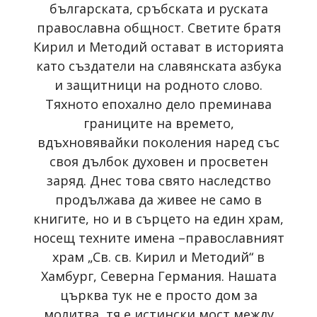
българската, сръбската и руската
православна общност. Светите братя
Кирил и Методий остават в историята
като създатели на славянската азбука
и защитници на родното слово.
Тяхното епохално дело преминава
границите на времето,
вдъхновявайки поколения наред със
своя дълбок духовен и просветен
заряд. Днес това свято наследство
продължава да живее не само в
книгите, но и в сърцето на един храм,
носещ техните имена –православният
храм „Св. св. Кирил и Методий“ в
Хамбург, Северна Германия. Нашата
църква тук не е просто дом за
молитва, тя е истински мост между