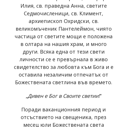
Илия, св. праведна Анна, светите
Седмочисленици, св. Климент,
архиепископ Охридски, св.
великомъченик Пантелеймон, чиято
частица от светите мощи е положена
в олтара на нашия храм, и много
други. Всяка една от тези свети
личности се е превърнала в живо
свидетелство за любовта към Бога и е
оставила незаличим отпечатък от
Божествената светлина във времето.
„
Дивен е Бог в Своите светии!
“
Поради ваканционния период и
отсъствието на свещеника, през
месец юли Божествената света