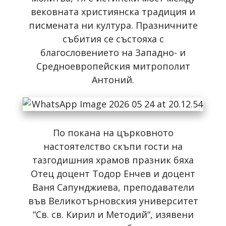
вековната християнска традиция и
писмената ни култура. Празничните
събития се състояха с
благословението на Западно- и
Средноевропейския митрополит
Антоний.
По покана на църковното
настоятелство скъпи гости на
тазгодишния храмов празник бяха
Отец доцент Тодор Енчев и доцент
Ваня Сапунджиева, преподаватели
във Великотърновския университет
“Св. св. Кирил и Методий“, изявени