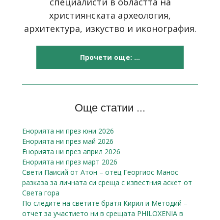
специалисти в областта на
християнската археология,
архитектура, изкуство и иконография.
Прочети още: ...
Още статии ...
Енорията ни през юни 2026
Енорията ни през май 2026
Енорията ни през април 2026
Енорията ни през март 2026
Свети Паисий от Атон – отец Георгиос Манос
разказa за личната си среща с известния аскет от
Света гора
По следите на светите братя Кирил и Методий –
отчет за участието ни в срещата PHILOXENIA в