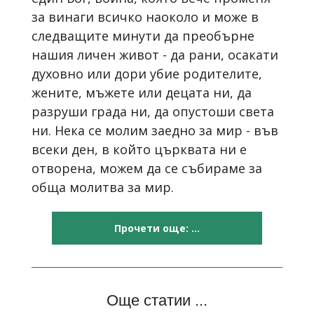
за винаги всичко наоколо и може в
следващите минути да преобърне
нашия личен живот - да рани, осакати
духовно или дори убие родителите,
жените, мъжете или децата ни, да
разруши града ни, да опустоши света
ни. Нека се молим заедно за мир - във
всеки ден, в който църквата ни е
отворена, можем да се събираме за
обща молитва за мир.
Прочети още: ...
Още статии ...