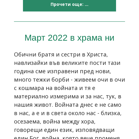
Прочети още: ...
Март 2022 в храма ни
Обични братя и сестри в Христа,
навлизайки във великите пости тази
година сме изправени пред нови,
много тежки борби - живеем очи в очи
с кошмара на войната и тя е
материално измерима и за нас, тук, в
нашия живот. Войната днес е не само
в нас, а е и в света около нас - близка,
осезаема, война между хора,
говорещи един език, изповядващи
един Бог, война, която вече променя