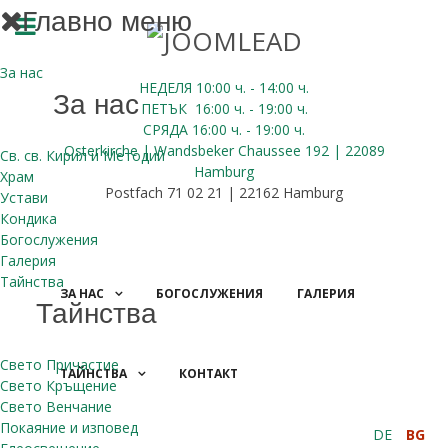
Главно меню
За нас
НЕДЕЛЯ 10:00
ч.
- 14:00 ч.
За нас
ПЕТЪК
16:00
ч.
- 19:00 ч.
СРЯДА
16:00
ч.
- 19:00 ч.
Osterkirche | Wandsbeker Chaussee 192 | 22089
Св. св. Кирил и Методий
Hamburg
Храм
Postfach 71 02 21 | 22162 Hamburg
Устави
Кондика
Богослужения
Галерия
Тайнства
ЗА НАС
БОГОСЛУЖЕНИЯ
ГАЛЕРИЯ
Тайнства
Свето Причастие
ТАЙНСТВА
КОНТАКТ
Свето Кръщение
ДАРЕНИЯ
Свето Венчание
Покаяние и изповед
DE
BG