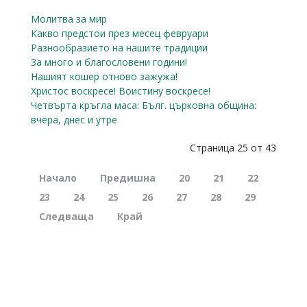
Молитва за мир
Какво предстои през месец февруари
Разнообразието на нашите традиции
За много и благословени години!
Нашият кошер отново зажужа!
Христос воскресе! Воистину воскресе!
Четвърта кръгла маса: Бълг. църковна община:
вчера, днес и утре
Страница 25 от 43
Начало
Предишна
20
21
22
23
24
25
26
27
28
29
Следваща
Край