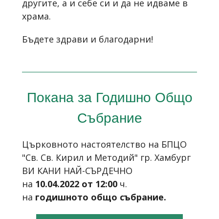
другите, а и себе си и да не идваме в
храма.
Бъдете здрави и благодарни!
Покана за Годишно Общо
Събрание
Църковното настоятелство на БПЦО
"Св. Св. Кирил и Методий" гр. Хамбург
ВИ КАНИ НАЙ-СЪРДЕЧНО
на
10
.0
4
.202
2
от 12:00
ч.
на
годишното общо събрание.