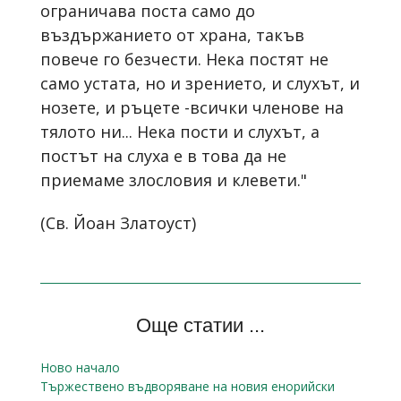
ограничава поста само до
въздържанието от храна, такъв
повече го безчести. Нека постят не
само устата, но и зрението, и слухът, и
нозете, и ръцете -всички членове на
тялото ни... Нека пости и слухът, а
постът на слуха е в това да не
приемаме злословия и клевети."
(Св. Йоан Златоуст)
Още статии ...
Ново начало
Тържествено въдворяване на новия енорийски