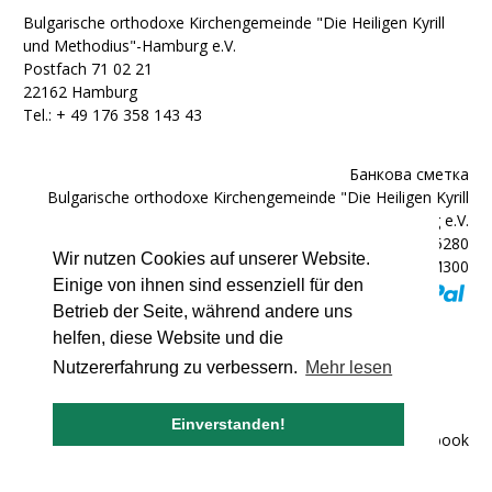
Bulgarische orthodoxe Kirchengemeinde "Die Heiligen Kyrill
und Methodius"-Hamburg e.V.
Postfach 71 02 21
22162 Hamburg
Tel.: + ‭49 176 358 143 43‬
Банкова сметка
Bulgarische orthodoxe Kirchengemeinde "Die Heiligen Kyrill
und Methodius"-Hamburg e.V.
IBAN: DE92200300000602025280
Wir nutzen Cookies auf unserer Website.
BIC: HYVEDEMM300
Einige von ihnen sind essenziell für den
Betrieb der Seite, während andere uns
helfen, diese Website und die
Nutzererfahrung zu verbessern.
Mehr lesen
© 2007 - 2026 bulgarische-kirche.de
Einverstanden!
Impressum
|
Лични данни
|
Facebook