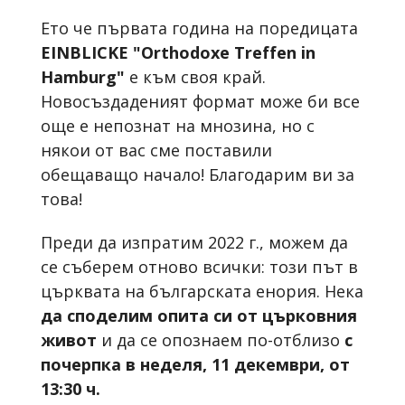
Ето че първата година на поредицата
EINBLICKE "Orthodoxe Treffen in
Hamburg"
е към своя край.
Новосъздаденият формат може би все
още е непознат на мнозина, но с
някои от вас сме поставили
обещаващо начало! Благодарим ви за
това!
Преди да изпратим 2022 г., можем да
се съберем отново всички: този път в
църквата на българската енория. Нека
да споделим опита си от църковния
живот
и да се опознаем по-отблизо
с
почерпка
в неделя,
11 декември, от
13:30 ч.