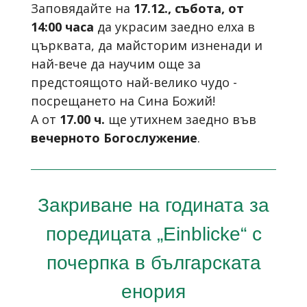
Заповядайте на
17.12., събота, от
14:00 часа
да украсим заедно елха в
църквата, да майсторим изненади и
най-вече да научим още за
предстоящото най-велико чудо -
посрещането на Сина Божий!
A oт
17.00 ч.
ще утихнем заедно във
вечерното Богослужение
.
Закриване на годината за
поредицата „Einblickе“ с
почерпка в българската
енория